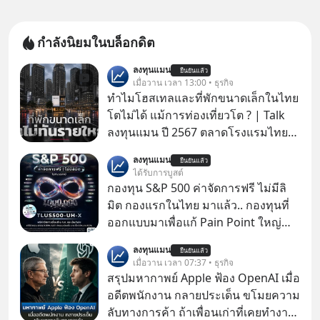
กำลังนิยมในบล็อกดิต
ลงทุนแมน
ยืนยันแล้ว
เมื่อวาน เวลา 13:00 • ธุรกิจ
ทำไมโฮสเทลและที่พักขนาดเล็กในไทย
โตไม่ได้ แม้การท่องเที่ยวโต ? | Talk
ลงทุนแมน ปี 2567 ตลาดโรงแรมไทย
มูลค่ารวมเฉียด 4 แสนล้านบาท แต่รู้
ลงทุนแมน
ยืนยันแล้ว
หรือไม่ว่า รายได้กว่า 85% กระจุกอยู่กับ
ได้รับการบูสต์
ผู้ประกอบการรายใหญ่ และมีอัตราการ
กองทุน S&P 500 ค่าจัดการฟรี ไม่มีลิ
เติบโตได้ถึง 16% ขณะที่ผู้ประกอบการ
มิต กองแรกในไทย มาแล้ว.. กองทุนที่
โฮสเทลและที่พักขนาดเล็ก ซึ่งมีสัดส่วน
ออกแบบมาเพื่อแก้ Pain Point ใหญ่
ถึง 91% ของธุรกิจที่พักทั้งหมด กลับโต
ของนักลงทุนไทยพร้อมกัน 3 เรื่อง
ลงทุนแมน
เพียง 1.3% เท่านั้น เกิดอะไรขึ้นกับที่พัก
ยืนยันแล้ว
เมื่อวาน เวลา 07:37 • ธุรกิจ
รายเล็ก ? อะไรคือข้อจำกัดที่ทำให้โต
สรุปมหากาพย์ Apple ฟ้อง OpenAI เมื่อ
ไม่สุด และต้องปลดล็อกกฎเกณฑ์ไหน
อดีตพนักงาน กลายประเด็น ขโมยความ
เพื่อให้รายเล็กเติบโตได้มากกว่าที่เป็น
ลับทางการค้า ถ้าเพื่อนเก่าที่เคยทำงาน