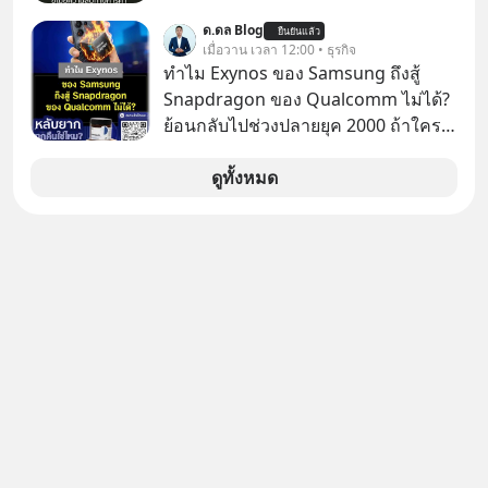
อยู่ ? Talk ลงทุนแมนชวนมาวิเคราะห์
ด้วยกัน ทักมาขอให้เราช่วยหาไฟล์งาน
เรื่องนี้ กับคุณนรี สุเนต์ตา นายกสมาคม
ด.ดล Blog
ยืนยันแล้ว
เก่าที่เขาเคยทำไว้ ตอนยังอยู่บริษัท
เมื่อวาน เวลา 12:00 • ธุรกิจ
โฮสเทลและที่พักขนาดเล็ก
เดียวกัน
ทำไม Exynos ของ Samsung ถึงสู้
(ประเทศไทย)
Snapdragon ของ Qualcomm ไม่ได้?
ย้อนกลับไปช่วงปลายยุค 2000 ถ้าใคร
ยังจำกันได้ตอนนั้นเรียกได้ว่าตลาดมือ
ถือกำลังเดือดจัดทีเดียวนะครับ
ดูทั้งหมด