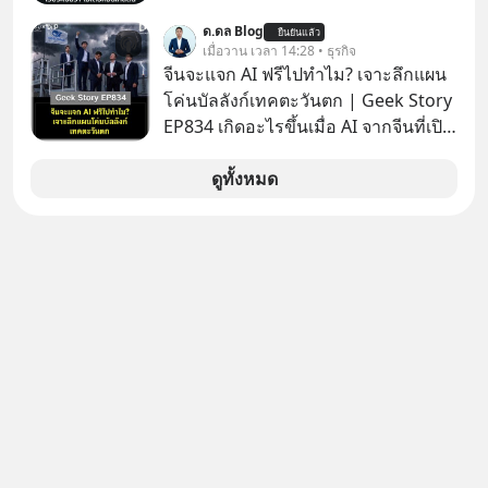
ยั่งยืน #CyberSecurity #ป้าเก๋า
https://docs.google.com/spreadsh
ด.ดล Blog
#FraudEducation #FinancialLiteracy
ยืนยันแล้ว
eets/d/1J0ZkTtNLjIWLZaxcK2dVL40i
เมื่อวาน เวลา 14:28 • ธุรกิจ
#DigitalBankWithHumanTouch
MZl4127-t4nWawpiK5I/copy
จีนจะแจก AI ฟรีไปทำไม? เจาะลึกแผน
โค่นบัลลังก์เทคตะวันตก | Geek Story
EP834 เกิดอะไรขึ้นเมื่อ AI จากจีนที่เปิด
ให้ใช้งานฟรี กลับทำผลงานได้เทียบเท่า
AI ระดับท็อปของอเมริกาที่ใช้เงินลงทุน
ดูทั้งหมด
สร้างกว่าร้อยล้านดอลลาร์
ปรากฏการณ์นี้ทำเอาซีอีโอผู้ทรง
อิทธิพลอย่าง Jensen Huang แห่ง
Nvidia ถึงกับออกปากเชียร์สุดตัวว่านี่
คืออนาคต แต่ในขณะเดียวกัน บริษัท
ยักษ์ใหญ่อย่าง OpenAI และ
Anthropic กลับนั่งไม่ติด ถึงขั้นรีบส่ง
สัญญาณเตือนรัฐบาลอเมริกาว่าสิ่งนี้คือ
ภัยความมั่นคงระดับชาติ ทำไมจีนถึง
ยอมหงายการ์ดแจกเทคโนโลยีระดับ
โลกให้ทุกคนดาวน์โหลดไปใช้แบบฟรีๆ