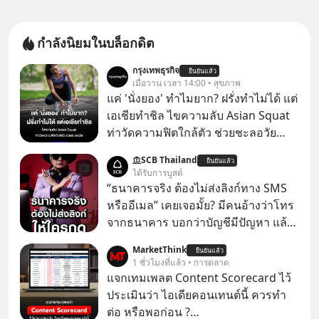
กำลังนิยมในบล็อกดิต
กรุงเทพธุรกิจ
ยืนยันแล้ว
เมื่อวาน เวลา 14:00 • สุขภาพ
แค่ 'นั่งยอง' ทำไมยาก? ฝรั่งทำไม่ได้ แต่
เอเชียทำชิล ไขความลับ Asian Squat
ท่าวัดความฟิตใกล้ตัว ช่วยชะลอวัย
หลายคนอาจเคยเห็นคลิปไวรัลของชาว
SCB Thailand
ยืนยันแล้ว
ต่างชาติที่พยายามทำ “Asian Squat”
ได้รับการบูสต์
หรือการนั่งยองแบบคนเอเชีย แต่สุดท้าย
“ธนาคารจริง ต้องไม่ส่งลิงก์ทาง SMS
ก็เสียการทรงตัว ล้มหงายหลัง หรือไม่ก็
หรืออีเมล” เคยเจอมั้ย? มีคนอ้างว่าโทร
ต้องยกส้นเท้าขึ้น เพราะไม่สามารถนั่ง
จากธนาคาร บอกว่าบัญชีมีปัญหา แล้ว
ค้างในท่านั้นได้
ให้กดลิงก์โน่นนี่ หรือสแกนคิวอาร์โค้ด
MarketThink
ยืนยันแล้ว
ทันที มาฟัง “ป้าเก๋าเล่ากลโกง” เพื่อรู้ทัน
1 ชั่วโมงที่แล้ว • การตลาด
มุกหลอกลวงในคราบความน่าเชื่อถือ
แจกเทมเพลต Content Scorecard ไว้
กันค่ะ #แก้เกมกลโกง #ป้าเก๋าเล่ากล
ประเมินว่า ไอเดียคอนเทนต์นี้ ควรทำ
โกง #LivesSustainably #อยู่อย่าง
ต่อ หรือพอก่อน ?