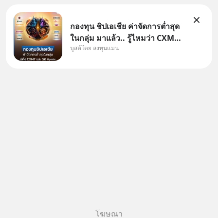
กองทุน ชิปเอเชีย ค่าจัดการต่ำสุด
ในกลุ่ม มาแล้ว.. รู้ไหมว่า CXMT
บูสต์โดย ลงทุนแมน
อยู่ดี ๆ ขึ้นมาเป็นบริษัทอันดับ 1 ใน
จีนแซงหน้า Tencent ขณะ
เดียวกัน TSMC เป็นบริษัทอันดับ 1
ในไต้หวันมานานแล้ว
โฆษณา