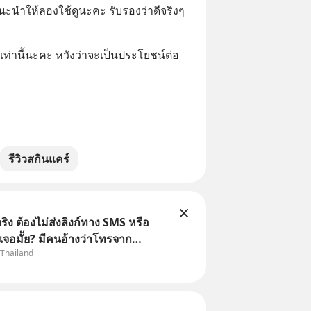
นะนำให้ลองใช้ดูนะคะ รับรองว่าดีจริงๆ 
งเท่านี้นะคะ หวังว่าจะเป็นประโยชน์ต่อ
รีวิวสกินแคร์
ิง ต้องไม่ส่งลิงก์ทาง SMS หรือ
เจอมั้ย? มีคนอ้างว่าโทรจาก
 Thailand
กว่าบัญชีมีปัญหา แล้วให้กดลิงก์
ือสแกนคิวอาร์โค้ดทันที มาฟัง “ป้า
ลโกง” เพื่อรู้ทันมุกหลอกลวงในคราบ