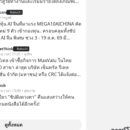
ข้าสู่วัยทำงานและเริ่มมีรายได้ถึงเกณฑ์เสีย
นแมน
ยืนยันแล้ว
จากจะช่วยลดหย่อนภาษีได้แล้ว ยังเป็น
การบูสต์
สร้างความมั่งคั่งระยะยาว แต่น้อยคน
ุ้น AI จีนที่มาแรง MEGA10AICHINA คัด
ว่า ถ้าลงทุนใน RMF ควรรู้ อะไรบ้าง
ใหม่ 9 ตัว เข้ากองทุน.. ครอบคลุมทั้งซัป
ไหน ทำอย่างไร ถึงจะดีกับเรา แล้วเรา
พิเศษ ช่วง 3 - 19 ส.ค. 69 มี
มูลอะไรเกี่ยวกับ RMF บ้าง เพื่อให้นำไปใช้
 ลด 50% ค่าธรรมเนียมซื้อ | ยอด 2 ล้าน
etThink
ต่อได้จริง ๆ ลงทุนแมนจะเล่าให้ฟัง
ยืนยันแล้ว
 ฟรีค่าธรรมเนียมซื้อ
าน เวลา 11:31 • ธุรกิจ
รีเทล เข้าซื้อกิจการ MaxValu ในไทย
0 สาขา ล่าสุด บริษัท เซ็นทรัล รีเทล
ั่น จํากัด (มหาชน) หรือ CRC ได้แจ้งต่อ
ทรัพย์แห่งประเทศไทยว่า ได้เข้าทำการ
hub
้นในบริษัท อิออน (ไทยแลนด์) จำกัด
วาน เวลา 13:00 • สุขภาพ
MaxValu ในไทย
ขียว "ชิปฝังดวงตา" คืนแสงสว่างให้คน
นหนังสือได้อีกครั้ง!
ดูทั้งหมด