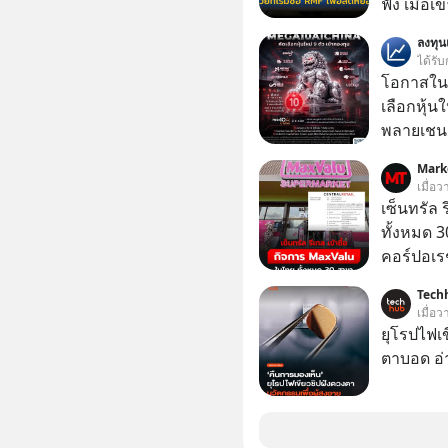
ฟัง เมื่อเ
ภาษี หลายคนมักได้รับคำแนะนำให้ลงทุนใน RMF
ลงทุ
เพราะนอก
ได้รับ
โอกาสในการ
โอกาสในห
นักที่จะลงลึก
เลือกหุ้น
ควรดู ตรง
พลายเชน AI จีน 
ควรรู้ข้อ
โปรโมชัน
Mark
บาทขึ้นไป
เมื่อว
เซ็นทรัล 
ทั้งหมด 3
คอร์ปอเรช
ตลาดหลัก
Tech
เข้าถือหุ
เมื่อ
เจ้าของ 
ยุโรปไฟเ
ตาบอด อ่า