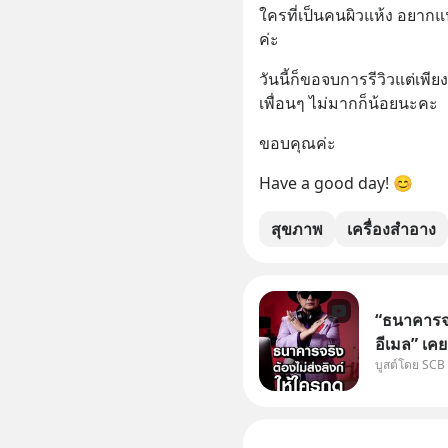
ใครที่เป็นคนผิวแห้ง อยากแ
ค่ะ
วันนี้ก็ขอจบการรีวิวแต่เพีย
เพื่อนๆ ไม่มากก็น้อยนะคะ
ขอบคุณค่ะ
Have a good day! 😊
สุขภาพ
เครื่องสำอาง
“ธนาคารจร
อีเมล” เคย
บูสต์โดย SCB
ธนาคาร บอ
โน่นนี่ หร
เก๋าเล่าก