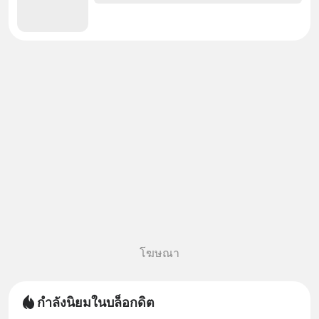
โฆษณา
กำลังนิยมในบล็อกดิต