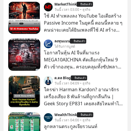
MarketThink
ยืนยันแล้ว
วันนี้ เวลา 03:00 • ธุรกิจ
ใช้ AI ทำเพลงลง YouTube ไอเดียสร้าง
Passive Income ในยุคนี้ ตอนนี้หลาย ๆ
คนน่าจะเคยได้ยินเพลงที่ใช้ AI สร้าง
ผ่านหูกันมาบ้าง เช่น เพลง “ไม่มีใคร
ลงทุนแมน
ยืนยันแล้ว
รู้ตัวเรา” จากช่องชื่อว่า UNHEARD
ได้รับการบูสต์
MUSIC ที่ตอนนี้มียอดรับชมกว่า 26
โอกาสในหุ้น AI จีนที่มาแรง
ล้านครั้งแล้ว
MEGA10AICHINA คัดเลือกหุ้นใหม่ 9
ตัว เข้ากองทุน.. ครอบคลุมทั้งซัปพลาย
เชน AI จีน พิเศษ ช่วง 3 - 19 ส.ค. 69 มี
ด.ดล Blog
ยืนยันแล้ว
โปรโมชัน ลด 50% ค่าธรรมเนียมซื้อ |
วันนี้ เวลา 04:09 • ธุรกิจ
ยอด 2 ล้านบาทขึ้นไป ฟรีค่าธรรมเนียม
ใครฆ่า Harman Kardon? อาณาจักร
ซื้อ
เครื่องเสียง 8 พันล้านที่ถูกกลืนกิน |
Geek Story EP831 เคยสงสัยไหมทำไม
หูฟัง AKG ถึงกลายเป็นแค่ของแถมใน
WealthThink
ยืนยันแล้ว
กล่องมือถือ? หรือลำโพง JBL ถึงวางขาย
วันนี้ เวลา 04:00 • ธุรกิจ
เกลื่อนตามห้างทั่วไป? ทั้งที่จริง ๆ แล้ว
ลูกหลานตระกูลเจียรวนนท์