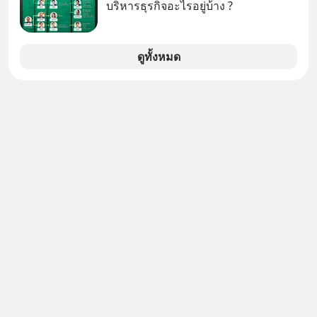
ชื่อเหล่านี้คือ “ตำนาน” ระดับเทพที่นัก
บริหารธุรกิจอะไรอยู่บ้าง ?
เล่นเครื่องเสียงยุคก่อนยอมจ่ายเงินหลัก
แสนเพื่อครอบครอง แต่เบื้องหลังความ
แมสนี้ มีโศกนาฏกรรมของโลกธุรกิจ
ดูทั้งหมด
ซ่อนอยู่ อาณาจักรเครื่องเสียงที่ยิ่งใหญ่
ที่สุดบนโลก ถูกกว้านซื้อไปด้วยมูลค่า 8
พันล้านดอลลาร์โดย Samsung และสิ่ง
ที่เจ็บปวดที่สุดคือ ยักษ์ใหญ่จาก
เกาหลีใต้ไม่ได้ซื้อเพราะหลงใหลใน
เสียงเพลง แต่ซื้อเพื่อเป็นทางลัดเอา
เทคโนโลยีไปใส่ในหน้าปัดรถยนต์
อัจฉริยะ จากจุดสูงสุดของศิลปะแห่ง
เสียงดนตรี ทำไมถึงจบลงด้วยการเป็น
แค่บรรทัดหนึ่งในบัญชีทรัพย์สินของ
บริษัทอื่น เลือกฟังกันได้เลยนะครับ อย่า
ลืมกด Follow ติดตาม PodCast ช่อง
Geek Forever’s Podcast ของผมกัน
ด้วยนะครับ 🎧 ฟังผ่าน Spotify :
https://tinyurl.com/mr39sd7c 🎧 ฟัง