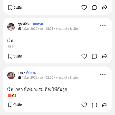
บันทึก
ซุน เจียม
•
ติดตาม
4 มิ.ย. 2022 เวลา 15:21 • ครอบครัว & เด็ก
เงิน
1
บันทึก
Tos
•
ติดตาม
4 มิ.ย. 2022 เวลา 02:50 • ครอบครัว & เด็ก
เงิน เวลา ที่เหมาะสม ที่จะให้กับลูก
2
บันทึก