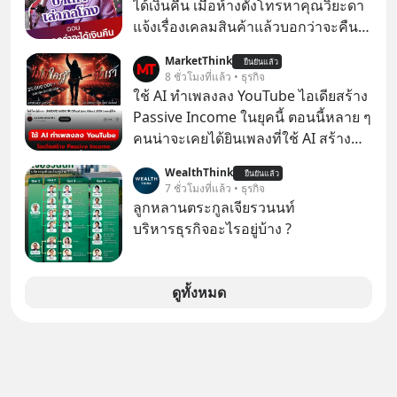
ได้เงินคืน เมื่อห้างดังโทรหาคุณวิยะดา
แจ้งเรื่องเคลมสินค้าแล้วบอกว่าจะคืน
เงิน คุณวิยะดาจะได้เงินจริง หรือเป็น
MarketThink
ยืนยันแล้ว
เรื่องจ้อจี้ หาคำตอบได้ที่ “ป้าเก๋าเล่ากล
8 ชั่วโมงที่แล้ว • ธุรกิจ
โกง” EP4 ตอน “เขาบอกว่าจะได้เงิน
ใช้ AI ทำเพลงลง YouTube ไอเดียสร้าง
คืน” #ป้าเก๋าเล่ากลโกง #แก้เกมกลโกง
Passive Income ในยุคนี้ ตอนนี้หลาย ๆ
#อยู่อย่างยั่งยืน #Cybersecurity #เตือน
คนน่าจะเคยได้ยินเพลงที่ใช้ AI สร้าง
ภัยออนไลน์
ผ่านหูกันมาบ้าง เช่น เพลง “ไม่มีใคร
WealthThink
ยืนยันแล้ว
รู้ตัวเรา” จากช่องชื่อว่า UNHEARD
7 ชั่วโมงที่แล้ว • ธุรกิจ
MUSIC ที่ตอนนี้มียอดรับชมกว่า 26
ลูกหลานตระกูลเจียรวนนท์
ล้านครั้งแล้ว
บริหารธุรกิจอะไรอยู่บ้าง ?
ดูทั้งหมด