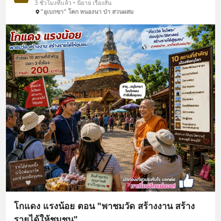
3 ชั่วโมงที่แล้ว • นิยาย เรื่องสั้น
"อุเบกขา" โคก หนองนา ป่า สวนผสม
โกแดง แรงน้อย ตอน "พาชมวัด สร้างงาน สร้าง
รายได้ให้ชุมชน"