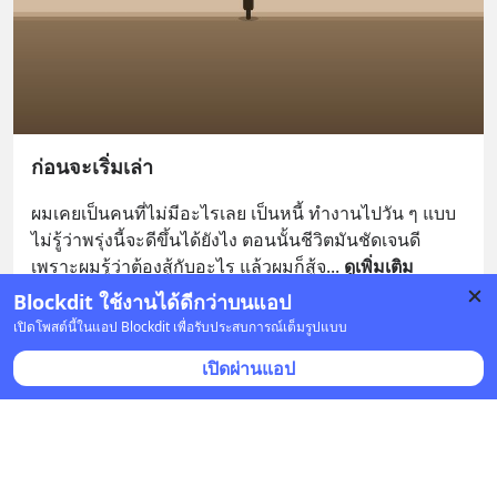
ก่อนจะเริ่มเล่า
ผมเคยเป็นคนที่ไม่มีอะไรเลย เป็นหนี้ ทำงานไปวัน ๆ แบบ
ไม่รู้ว่าพรุ่งนี้จะดีขึ้นได้ยังไง ตอนนั้นชีวิตมันชัดเจนดี 
เพราะผมรู้ว่าต้องสู้กับอะไร แล้วผมก็สู้จ
... 
ดูเพิ่มเติม
Blockdit ใช้งานได้ดีกว่าบนแอป
บันทึก
เปิดโพสต์นี้ในแอป Blockdit เพื่อรับประสบการณ์เต็มรูปแบบ
เปิดผ่านแอป
หนังสือคือเพื่อน
•
ติดตาม
เมื่อวาน เวลา 03:04 • หนังสือ