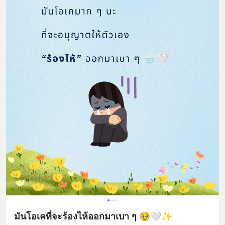
มันโอเคที่จะร้องไห้ออกมาเบา ๆ 🥹🤍✨