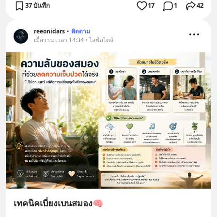
37 บันทึก
17
1
42
reeonidars
•
ติดตาม
เมื่อวาน เวลา 14:34 • ไลฟ์สไตล์
เทคนิคเบี่ยงเบนสมอง🧠