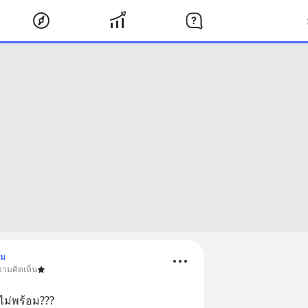
าม
วามคิดเห็น
ม่พร้อม???