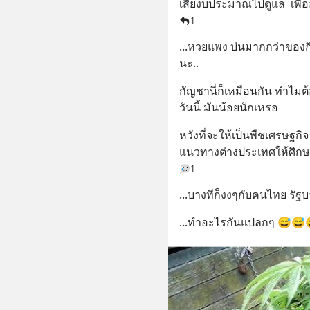
เสียงบประมาณไปดูแล  เพื่
1
...หวยแพง บ่นมากกว่าของก
นะ..
กัญชานี่ก็เหมือนกัน ทำไมต้
วันนี้ มันน้อยนักเหรอ
หวังที่จะให้เป็นพืชเศรษฐกิจ 
แนวทางต่างประเทศให้ศึกษา
1
...บางทีก็งงๆกับคนไทย รัฐ
...ทำอะไรกันแปลกๆ 😅😅😅