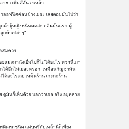
เอาฮา เพิ่มสีสันวงเหล้า
สาวออฟฟิศค่อนข้างเยอะ เลยตอบมันไปว่า
ลูกค้าผู้หญิงหนีหมดอ่ะ กลิ่นม้นแรง  ผู้
ยลูกค้าเปล่าๆ"
ลพอสมควร
ยแม่งมานั่งเยิ้มไปก็ไม่ได้อะไร พวกนี้เมา
ดกได้อีกไม่เยอะหรอก  เหมือนกัญชามัน
ม่ได้อะไรเลย เหม็นร้าน เกะกะร้าน
 ดูมันก็เห็นด้วย บอกว่าเออ จริง อยู่หลาย
ิดทุกชนิด แค่บุหรี่กับเหล้านี่ก็เพียง