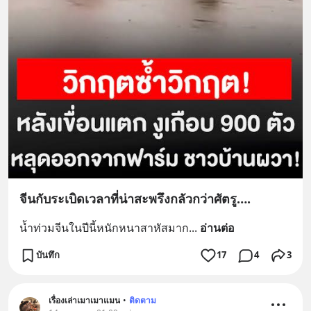
จีนกับระเบิดเวลาที่น่าสะพรึงกลัวกว่าศัตรู….
น้ำท่วมจีนในปีนี้หนักหนาสาหัสมาก
... 
อ่านต่อ
บันทึก
17
4
3
เรื่องเล่าเมาเมาแมน
•
ติดตาม