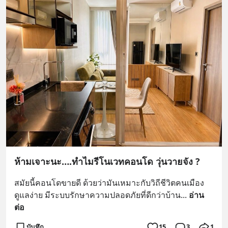
ห้ามเจาะนะ….ทำไมรีโนเวทคอนโด วุ่นวายจัง ?
สมัยนี้คอนโดขายดี ด้วยว่ามันเหมาะกับวิถีชีวิตคนเมือง
ดูแลง่าย มีระบบรักษาความปลอดภัยที่ดีกว่าบ้าน
... 
อ่าน
ต่อ
บันทึก
15
3
1