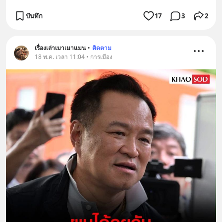
บันทึก
17
3
2
เรื่องเล่าเมาเมาแมน
•
ติดตาม
18 พ.ค. เวลา 11:04 • การเมือง