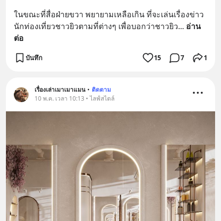
ในขณะที่สื่อฝ่ายขวา พยายามเหลือเกิน ที่จะเล่นเรื่องข่าว
นักท่องเที่ยวชาวยิวตามที่ต่างๆ เพื่อบอกว่าชาวยิว
... 
อ่าน
ต่อ
บันทึก
15
7
1
เรื่องเล่าเมาเมาแมน
•
ติดตาม
10 พ.ค. เวลา 10:13 • ไลฟ์สไตล์