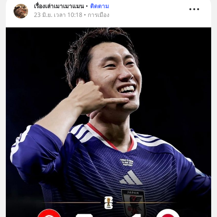
เรื่องเล่าเมาเมาแมน
•
ติดตาม
23 มิ.ย. เวลา 10:18 • การเมือง