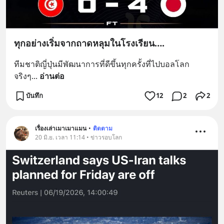
ทุกอย่างเริ่มจากถาดหลุมในโรงเรียน….
ทีมชาติญี่ปุ่นมีพัฒนาการที่ดีขึ้นทุกครั้งที่ไปบอลโลก
จริงๆ
... 
อ่านต่อ
บันทึก
12
2
2
เรื่องเล่าเมาเมาแมน
•
ติดตาม
20 มิ.ย. เวลา 11:14 • ข่าวรอบโลก