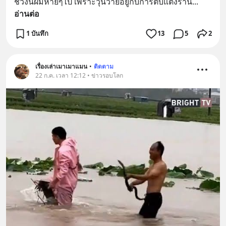
ช่วงนี้ผมหายๆไป เพราะวุ่นวายอยู่กับการตบแต่งร้าน
... 
อ่านต่อ
1 บันทึก
13
5
2
เรื่องเล่าเมาเมาแมน
•
ติดตาม
22 ก.ค. เวลา 12:12 • ข่าวรอบโลก