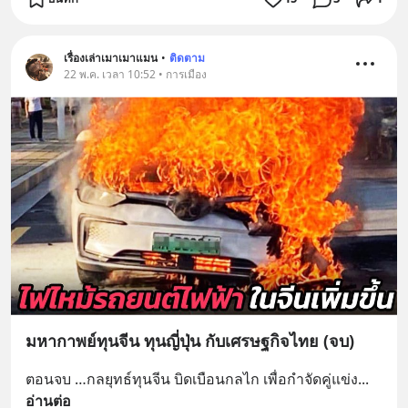
เรื่องเล่าเมาเมาแมน
•
ติดตาม
22 พ.ค. เวลา 10:52 • การเมือง
มหากาพย์ทุนจีน ทุนญี่ปุ่น กับเศรษฐกิจไทย (จบ)
ตอนจบ …กลยุทธ์ทุนจีน บิดเบือนกลไก เพื่อกำจัดคู่แข่ง
... 
อ่านต่อ