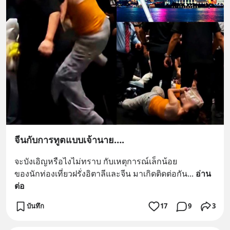
จีนกับการทูตแบบเจ้านาย….
จะบังเอิญหรือไงไม่ทราบ กับเหตุการณ์เล็กน้อย
ของนักท่องเที่ยวฝรั่งอิตาลีและจีน มาเกิดติดต่อกัน
... 
อ่าน
ต่อ
บันทึก
17
9
3