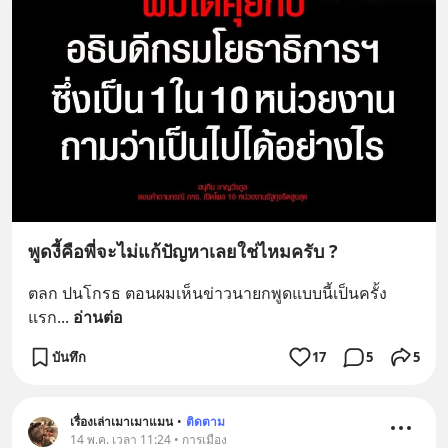
พูดงี้คือพี่จะไม่แก้ปัญหาเลยใช่ไหมครับ ?
ตลก ปนโกรธ ตอนผมเห็นข่าวนายกพูดแบบนี้เป็นครั้ง
แรก
... 
อ่านต่อ
บันทึก
17
5
5
เรื่องเล่าเมาเมาแมน
•
ติดตาม
14 พ.ค. เวลา 11:24 • การเมือง