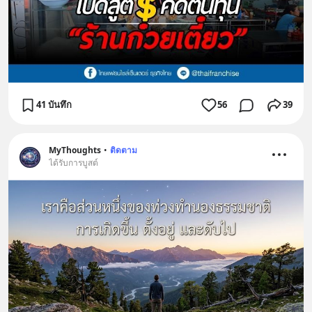
41 บันทึก
56
39
MyThoughts
•
ติดตาม
ได้รับการบูสต์