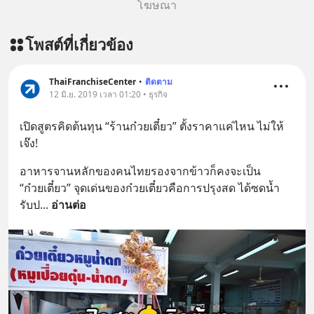
โฆษณา
โพสต์ที่เกี่ยวข้อง
ThaiFranchiseCenter
•
ติดตาม
12 มิ.ย. 2019 เวลา 01:20 • ธุรกิจ
เปิดสูตรคิดต้นทุน “ร้านก๋วยเตี๋ยว” ตั้งราคาแค่ไหน ไม่ให้
เจ๊ง!
อาหารจานหลักของคนไทยรองจากข้าวก็คงจะเป็น 
“ก๋วยเตี๋ยว” จุดเด่นของก๋วยเตี๋ยวคือการปรุงสด ได้ซดน้ำ 
รับป
... 
อ่านต่อ