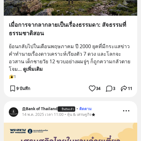
เมื่อการจากลากลายเป็นเรื่องธรรมดา: สัจธรรมที่
ธรรมชาติสอน
ย้อนกลับไปในเดือนพฤษภาคม ปี 2000 ยุคที่มีกระแสข่าว
คำทำนายเรื่องดาวเคราะห์เรียงตัว 7 ดวง และโลกจะ
อวสาน เด็กชายวัย 12 ขวบอย่างผมจู่ๆ ก็ถูกความกลัวตาย
โจม
... 
ดูเพิ่มเติม
1
9 บันทึก
34
3
11
Bank of Thailand
•
ติดตาม
ยืนยันแล้ว
14 พ.ค. 2025 เวลา 11:00 • หุ้น & เศรษฐกิจ