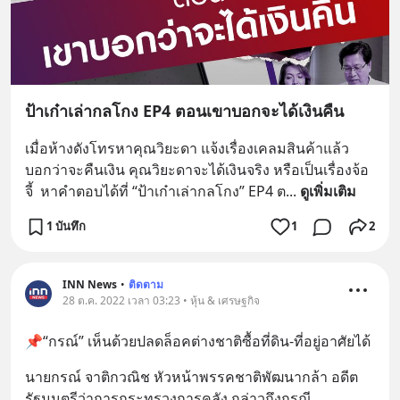
ป้าเก๋าเล่ากลโกง EP4 ตอนเขาบอกจะได้เงินคืน
เมื่อห้างดังโทรหาคุณวิยะดา แจ้งเรื่องเคลมสินค้าแล้ว
บอกว่าจะคืนเงิน คุณวิยะดาจะได้เงินจริง หรือเป็นเรื่องจ้อ
จี้  หาคำตอบได้ที่ “ป้าเก๋าเล่ากลโกง” EP4 ต
... 
ดูเพิ่มเติม
1 บันทึก
1
2
INN News
•
ติดตาม
28 ต.ค. 2022 เวลา 03:23 • หุ้น & เศรษฐกิจ
📌“กรณ์” เห็นด้วยปลดล็อคต่างชาติซื้อที่ดิน-ที่อยู่อาศัยได้
นายกรณ์ จาติกวณิช หัวหน้าพรรคชาติพัฒนากล้า อดีต
รัฐมนตรีว่าการกระทรวงการคลัง กล่าวถึงกรณี 