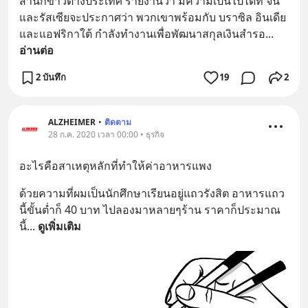
สำนักข่าวต่างประเทศ รายงานว่า มีความเป็นไปได้ที่ จีน
และรัสเซียจะประกาศว่า พวกเขาพร้อมกับ บราซิล อินเดีย 
และแอฟริกาใต้ กำลังทำงานเพื่อพัฒนาสกุลเงินสำรอ
... 
อ่านต่อ
2 บันทึก
19
2
ALZHEIMER
•
ติดตาม
28 ก.ค. 2020 เวลา 00:00 • ธุรกิจ
อะไรคือสาเหตุหลักที่ทำให้ค่าอาหารแพง
ด้วยความที่ผมเป็นนักศึกษาเรียนอยู่แถวรังสิต อาหารแถว
นี้ขั้นต่ำก็ 40 บาท ไปลองมาหลายๆร้าน ราคาก็ประมาณ
นี้
... 
ดูเพิ่มเติม