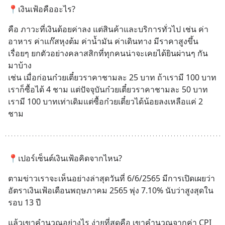
📍เงินเฟ้อคืออะไร?
คือ ภาวะที่เงินด้อยค่าลง แต่สินค้าและบริการทั่วไป เช่น ค่า
อาหาร ค่าแก๊สหุงต้ม ค่าน้ำมัน ค่าเดินทาง มีราคาสูงขึ้น
เรื่อยๆ ยกตัวอย่างคลาสสิกที่ทุกคนน่าจะเคยได้ยินผ่านๆ กัน
มาบ้าง 
เช่น เมื่อก่อนก๋วยเตี๋ยวราคาชามละ 25 บาท ถ้าเรามี 100 บาท 
เราก็ซื้อได้ 4 ชาม แต่ปัจจุบันก๋วยเตี๋ยวราคาชามละ 50 บาท 
เรามี 100 บาทเท่าเดิมแต่ซื้อก๋วยเตี๋ยวได้น้อยลงเหลือแค่ 2 
ชาม
📍เปอร์เซ็นต์เงินเฟ้อคิดจากไหน?
ตามข่าวเราจะเห็นอย่างล่าสุดวันที่ 6/6/2565 มีการเปิดเผยว่า
อัตราเงินเฟ้อเดือนพฤษภาคม 2565 พุ่ง 7.10% นับว่าสูงสุดใน
รอบ 13 ปี
แล้วเขาคำนวณอย่างไร ง่ายที่สุดคือ เขาคำนวณจากค่า CPI 