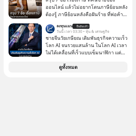
ซื้อ
ออนไลน์ แล้วไม่อยากโดนภาษีย้อนหลัง
ต้องรู้ ภาษีย้อนหลังคือฝันร้าย ที่พ่อค้า
แม่ค้าคนไหนก็คงไม่อยากพบเจอ
ลงทุนแมน
ยืนยันแล้ว
วันนี้ เวลา 03:30 • หุ้น & เศรษฐกิจ
ชายจีนวัยเกษียณ เดิมพันธุรกิจความเร็ว
โลก AI จนรวยแสนล้าน ในโลก AI เวลา
ไม่ได้เคลื่อนที่เร็วแบบเข็มนาฬิกา แต่
กำลังเคลื่อนที่ด้วยความเร็วแสง
ดูทั้งหมด