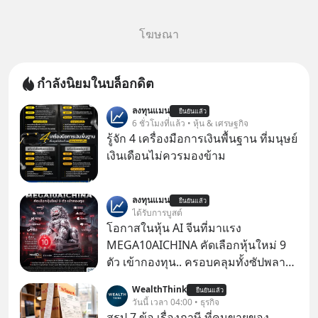
โฆษณา
กำลังนิยมในบล็อกดิต
ลงทุนแมน
ยืนยันแล้ว
6 ชั่วโมงที่แล้ว • หุ้น & เศรษฐกิจ
รู้จัก 4 เครื่องมือการเงินพื้นฐาน ที่มนุษย์
เงินเดือนไม่ควรมองข้าม
ลงทุนแมน
ยืนยันแล้ว
ได้รับการบูสต์
โอกาสในหุ้น AI จีนที่มาแรง
MEGA10AICHINA คัดเลือกหุ้นใหม่ 9
ตัว เข้ากองทุน.. ครอบคลุมทั้งซัปพลาย
เชน AI จีน พิเศษ ช่วง 3 - 19 ส.ค. 69 มี
WealthThink
ยืนยันแล้ว
โปรโมชัน ลด 50% ค่าธรรมเนียมซื้อ |
วันนี้ เวลา 04:00 • ธุรกิจ
ยอด 2 ล้านบาทขึ้นไป ฟรีค่าธรรมเนียม
สรุป 7 ข้อ เรื่องภาษี ที่คนขายของ