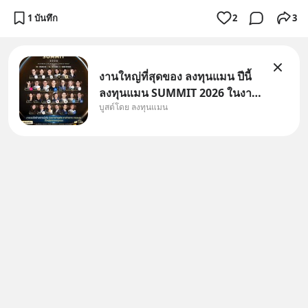
1 บันทึก
2
3
งานใหญ่ที่สุดของ ลงทุนแมน ปีนี้
ลงทุนแมน SUMMIT 2026 ในงาน
บูสต์โดย ลงทุนแมน
นี้จะมีเจ้าของธุรกิจ Dr.PONG,
หมึกกรุบ, Srichand, Jones’
Salad, LA GLACE, Fastwork,
MizuMi, KARMART, อิชิตัน มา
แชร์ความรู้การสร้างธุรกิจ