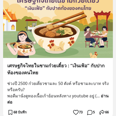
เศรษฐกิจไทยในชามก๋วยเตี๋ยว : “เงินเฟ้อ” กับปาก
ท้องของคนไทย
ช่วงปี 2500 ก๋วยเตี่ยวชามละ 50 ตังค์ หรือชามละบาท จริง
หรือครับ?
พอดีมานั่งดูทองเนื้อเก้าย้อนหลังทาง youtube อยู่ (
... 
อ่าน
ต่อ
68 บันทึก
73
5
66