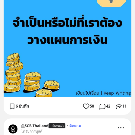
6 บันทึก
50
42
11
SCB Thailand
•
ติดตาม
ยืนยันแล้ว
ได้รับการบูสต์