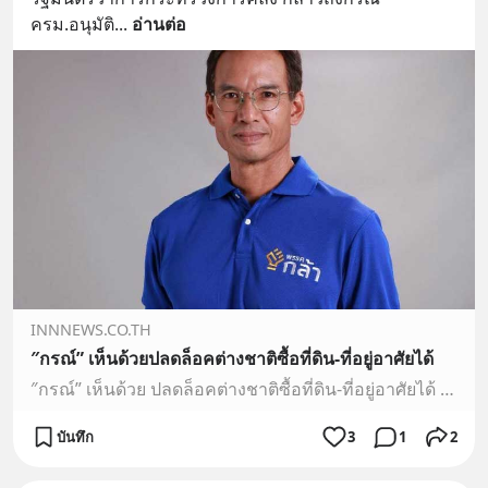
ครม.อนุมัติ
... 
อ่านต่อ
INNNEWS.CO.TH
″กรณ์” เห็นด้วยปลดล็อคต่างชาติซื้อที่ดิน-ที่อยู่อาศัยได้
″กรณ์” เห็นด้วย ปลดล็อคต่างชาติซื้อที่ดิน-ที่อยู่อาศัยได้ มอง กระตุ้นเศรษฐกิจ ทดลอง 5 ปี ไม่ดีเลิก ชี้แต่ต้องออกมาตรการภาษีอย่างรัดกุม-แจงประชาชนให้คลายความกังวล
บันทึก
3
1
2