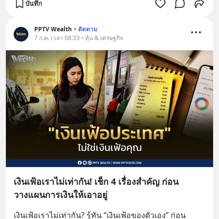
บันทึก
PPTV Wealth
•
ติดตาม
7 ก.ค. เวลา 08:33 • หุ้น & เศรษฐกิจ
เงินเฟ้อเราไม่เท่ากัน! เช็ก 4 เรื่องสำคัญ ก่อน
วางแผนการเงินให้เอาอยู่
เงินเฟ้อเราไม่เท่ากัน? รู้ทัน “เงินเฟ้อของตัวเอง” ก่อน