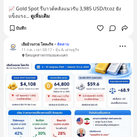
📈 Gold Spot รีบาวด์หลังแนวรับ 3,985 USD/tr.oz ยัง
แข็งแรง
... 
ดูเพิ่มเติม
บันทึก
เฮียอ้วนรวย โลหะกิจ
•
ติดตาม
11 ก.ค. เวลา 08:17 • หุ้น & เศรษฐกิจ
นิคมอุตสาหกรรมอมตะนคร