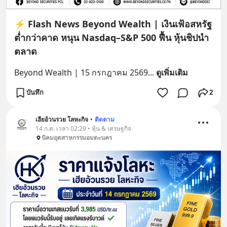
⚡ Flash News Beyond Wealth | เงินเฟ้อสหรัฐ
ต่ำกว่าคาด หนุน Nasdaq–S&P 500 ฟื้น หุ้นชิปนำ
ตลาด
Beyond Wealth | 15 กรกฎาคม 2569
... 
ดูเพิ่มเติม
บันทึก
2
เฮียอ้วนรวย โลหะกิจ
•
ติดตาม
14 ก.ค. เวลา 02:29 • หุ้น & เศรษฐกิจ
นิคมอุตสาหกรรมอมตะนคร