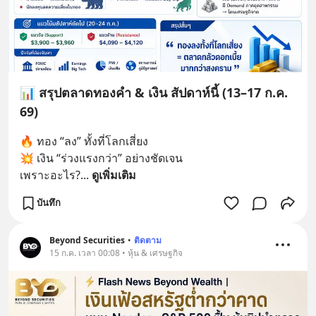
📊 สรุปตลาดทองคำ & เงิน สัปดาห์นี้ (13–17 ก.ค.
69)
🔥 ทอง “ลง” ทั้งที่โลกเสี่ยง
💥 เงิน “ร่วงแรงกว่า” อย่างชัดเจน
เพราะอะไร?
... 
ดูเพิ่มเติม
บันทึก
Beyond Securities
•
ติดตาม
15 ก.ค. เวลา 00:08 • หุ้น & เศรษฐกิจ