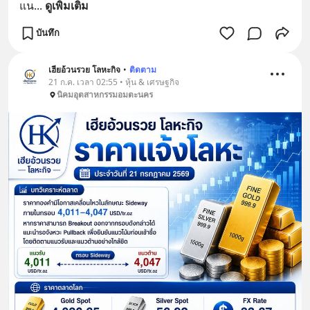
แน
... 
ดูเพิ่มเติม
บันทึก
เฮียอ้วนรวย โลหะกิจ
•
ติดตาม
21 ก.ค. เวลา 02:55 • หุ้น & เศรษฐกิจ
นิคมอุตสาหกรรมอมตะนคร