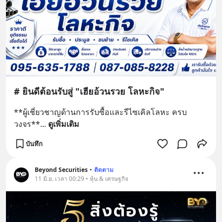
# ยินดีต้อนรับสู่ "เฮียอ้วนรวย โลหะกิจ"
**ผู้เชี่ยวชาญด้านการรับซื้อและรีไซเคิลโลหะ ครบ
วงจร**
... 
ดูเพิ่มเติม
บันทึก
Beyond Securities
•
ติดตาม
11 มิ.ย. เวลา 00:29 • หุ้น & เศรษฐกิจ