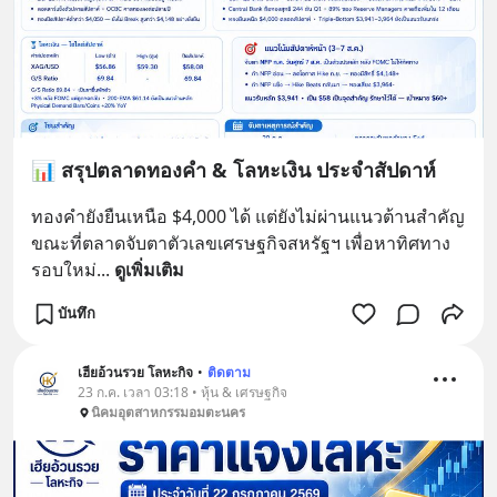
📊 สรุปตลาดทองคำ & โลหะเงิน ประจำสัปดาห์
ทองคำยังยืนเหนือ $4,000 ได้ แต่ยังไม่ผ่านแนวต้านสำคัญ 
ขณะที่ตลาดจับตาตัวเลขเศรษฐกิจสหรัฐฯ เพื่อหาทิศทาง
รอบใหม่
... 
ดูเพิ่มเติม
บันทึก
เฮียอ้วนรวย โลหะกิจ
•
ติดตาม
23 ก.ค. เวลา 03:18 • หุ้น & เศรษฐกิจ
นิคมอุตสาหกรรมอมตะนคร