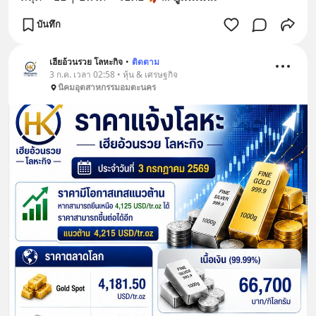
บันทึก
เฮียอ้วนรวย โลหะกิจ
•
ติดตาม
3 ก.ค. เวลา 02:58 • หุ้น & เศรษฐกิจ
นิคมอุตสาหกรรมอมตะนคร