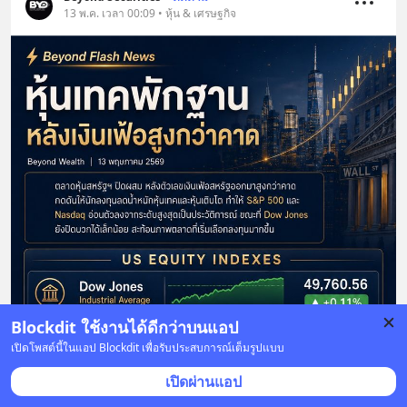
13 พ.ค. เวลา 00:09 • หุ้น & เศรษฐกิจ
Blockdit ใช้งานได้ดีกว่าบนแอป
เปิดโพสต์นี้ในแอป Blockdit เพื่อรับประสบการณ์เต็มรูปแบบ
เปิดผ่านแอป