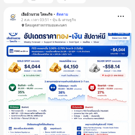
เฮียอ้วนรวย โลหะกิจ
•
ติดตาม
2 ส.ค. เวลา 03:51 • หุ้น & เศรษฐกิจ
นิคมอุตสาหกรรมอมตะนคร