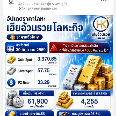
30 มิ.ย. เวลา 02:44 • หุ้น & เศรษฐกิจ
นิคมอุตสาหกรรมอมตะนคร