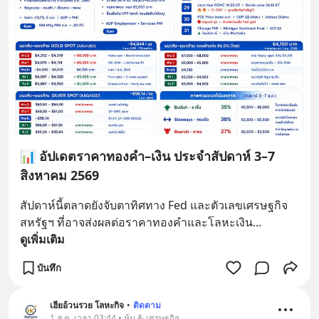
📊 อัปเดตราคาทองคำ–เงิน ประจำสัปดาห์ 3–7
สิงหาคม 2569
สัปดาห์นี้ตลาดยังจับตาทิศทาง Fed และตัวเลขเศรษฐกิจ
สหรัฐฯ ที่อาจส่งผลต่อราคาทองคำและโลหะเงิน
... 
ดูเพิ่มเติม
บันทึก
เฮียอ้วนรวย โลหะกิจ
•
ติดตาม
1 ส.ค. เวลา 03:44 • หุ้น & เศรษฐกิจ