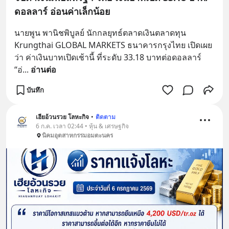
ดอลลาร์ อ่อนค่าเล็กน้อย
นายพูน พานิชพิบูลย์ นักกลยุทธ์ตลาดเงินตลาดทุน 
Krungthai GLOBAL MARKETS ธนาคารกรุงไทย เปิดเผย
ว่า ค่าเงินบาทเปิดเช้านี้ ที่ระดับ 33.18 บาทต่อดอลลาร์ 
“อ่
... 
อ่านต่อ
บันทึก
เฮียอ้วนรวย โลหะกิจ
•
ติดตาม
6 ก.ค. เวลา 02:44 • หุ้น & เศรษฐกิจ
นิคมอุตสาหกรรมอมตะนคร