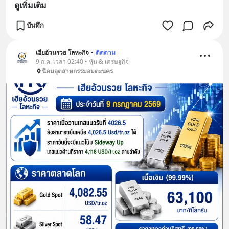
ดูเพิ่มเติม
บันทึก
เฮียอ้วนรวย โลหะกิจ
•
ติดตาม
9 ก.ค. เวลา 02:40 • หุ้น & เศรษฐกิจ
นิคมอุตสาหกรรมอมตะนคร