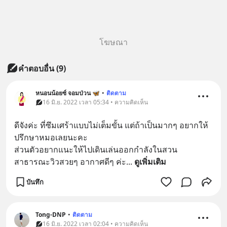
โฆษณา
คำตอบอื่น
(
9
)
หนอนน้อยซ์ จอมป่วน 🦋
•
ติดตาม
16 มิ.ย. 2022 เวลา 05:34 • ความคิดเห็น
ดีจังค่ะ ที่ซึมเศร้าแบบไม่เต็มขั้น แต่ถ้าเป็นมากๆ อยากให้
ปรึกษาหมอเลยนะคะ
ส่วนตัวอยากแนะให้ไปเดินเล่นออกกำลังในสวน
สาธารณะวิวสวยๆ อากาศดีๆ ค่ะ
... 
ดูเพิ่มเติม
บันทึก
Tong-DNP
•
ติดตาม
16 มิ.ย. 2022 เวลา 02:04 • ความคิดเห็น