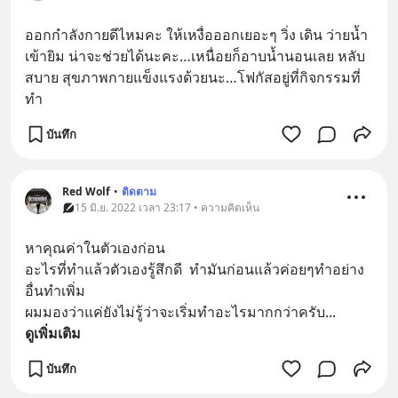
ออกกำลังกายดีไหมคะ ให้เหงื่อออกเยอะๆ วิ่ง เดิน ว่ายน้ำ  
เข้ายิม น่าจะช่วยได้นะคะ…เหนื่อยก็อาบน้ำนอนเลย หลับ
สบาย สุขภาพกายแข็งแรงด้วยนะ…โฟกัสอยู่ที่กิจกรรมที่
ทำ
บันทึก
Red Wolf
•
ติดตาม
15 มิ.ย. 2022 เวลา 23:17 • ความคิดเห็น
หาคุณค่าในตัวเองก่อน
อะไรที่ทำแล้วตัวเองรู้สึกดี  ทำมันก่อนแล้วค่อยๆทำอย่าง
อื่นทำเพิ่ม
ผมมองว่าแค่ยังไม่รู้ว่าจะเริ่มทำอะไรมากกว่าครับ
... 
ดูเพิ่มเติม
บันทึก