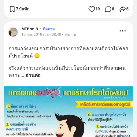
7 บันทึก
19
8
6
MTPrm B.
•
ติดตาม
10 ก.ย. 2019 เวลา 08:40 • สุขภาพ
การแกว่งแขน การบริหารร่างกายที่หลายคนคิดว่าไม่ค่อย
มีประโยชน์ 😔
จริงแล้วการแกว่งแขนนั้นมีประโยชน์มากกว่าที่หลายคน
ทราบ
... 
อ่านต่อ