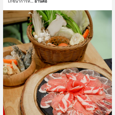
โภชนาการที
... 
อ่านต่อ