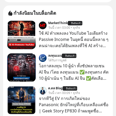
กำลังนิยมในบล็อกดิต
MarketThink
ยืนยันแล้ว
วันนี้ เวลา 03:00 • ธุรกิจ
ใช้ AI ทำเพลงลง YouTube ไอเดียสร้าง
Passive Income ในยุคนี้ ตอนนี้หลาย ๆ
คนน่าจะเคยได้ยินเพลงที่ใช้ AI สร้าง
ผ่านหูกันมาบ้าง เช่น เพลง “ไม่มีใคร
ลงทุนแมน
ยืนยันแล้ว
รู้ตัวเรา” จากช่องชื่อว่า UNHEARD
ได้รับการบูสต์
MUSIC ที่ตอนนี้มียอดรับชมกว่า 26
โอกาสลงทุน 10 ผู้นำ ทั้งซัปพลายเชน
ล้านครั้งแล้ว
AI จีน /โดย ลงทุนแมน ✅ลงทุนตรง คัด
10 ผู้นำเน้น ๆ ในธีม AI จีน ✅คัดเลือก
หุ้นใหม่ 9 ตัว เข้ากองทุน ✅ร่วมเป็น
ด.ดล Blog
ยืนยันแล้ว
เจ้าของผู้นำ AI จีน ตั้งแต่โรงงานผลิตชิป
วันนี้ เวลา 00:09 • ธุรกิจ
หน่วยความจำ โมเดล AI ยันหุ่นยนต์
จากทีวีสู่ EV การเกิดใหม่ของ
✅ได้การรับยกเว้นภาษี Capital Gain
Panasonic ยักษ์ใหญ่ที่เกือบเหลือแค่ชื่อ
ตามกฎหมายภาษีของประเทศไทย
| Geek Story EP830 ถ้าผมพูดชื่อ