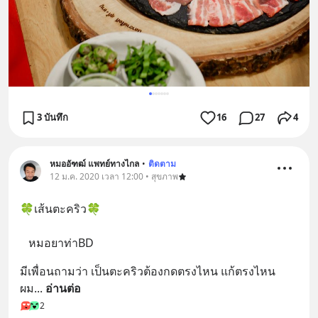
3 บันทึก
16
27
4
หมออัฑฒ์ แพทย์ทางไกล
•
ติดตาม
12 ม.ค. 2020 เวลา 12:00 • สุขภาพ
🍀เส้นตะคริว🍀
   หมอยาท่าBD
มีเพื่อนถามว่า เป็นตะคริวต้องกดตรงไหน แก้ตรงไหน 
ผม
... 
อ่านต่อ
2