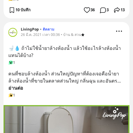
10 บันทึก
36
3
13
LivingPop
•
ติดตาม
26 มี.ค. 2021 เวลา 00:36 • บ้าน & สวน
🚽💧 ถ้าไม่ใช้น้ำยาล้างห้องน้ำ แล้วใช้อะไรล้างห้องน้ำ
แทนได้บ้าง?
1
คนที่ชอบล้างห้องน้ำ ส่วนใหญ่ปัญหาที่ต้องเจอคือน้ำยา
ล้างห้องน้ำที่ขายในตลาดส่วนใหญ่ กลิ่นฉุน และอันตร
... 
อ่านต่อ
1