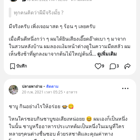
ทุกคนคิดว่าผีมีจริงมั้ย ?
มีจริงครับ เพิ่งเจอมาสด ๆ ร้อน ๆ เลยครับ
เมื่อคืนตีหนึ่งกว่า ๆ​ ผมได้ยินเสียงเอี๊ยดอ๊าด​เบา ๆ​ มาจาก
ในสวน​หลังบ้าน ผมลองแง้มหน้าต่างดู​ในความมืดสลัว​ ผม
เห็นชิงช้าที่ผูกลงมาจากต้นไม้ใหญ่ต้นนั้
... 
ดูเพิ่มเติม
บันทึก
9
3
ปลายพาถ่าย
•
ติดตาม
20 ก.พ. 2021 เวลา 05:25 • อาหาร
ชาบู กินอย่างไรให้อร่อย 🍲😋
ไหนใครชอบกินชาบูขอเสียงหน่อยย 😆 ผมเองก็เป็นหนึ่ง
ในนั้น ชาบูหรืออาหารประเภทต้มเป็นหนึ่งในเมนูที่ใคร
หลายๆคนต่างชื่นชอบ ด้วยรสชาติและคุณค่าทาง