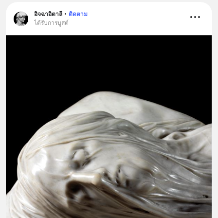
อิจฉาอิตาลี
•
ติดตาม
ได้รับการบูสต์