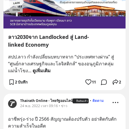
ลาว2030จาก Landlocked สู่ Land-
linked Economy
สปป.ลาว กำลังเปลี่ยนบทบาทจาก “ประเทศทางผ่าน” สู่ 
“ศูนย์กลางเศรษฐกิจและโลจิสติกส์” ของอนุภูมิภาคลุ่ม
แม่น้ำโขง
... 
ดูเพิ่มเติม
2 บันทึก
11
2
Thairath Online - ไทยรัฐออนไลน์
•
ติดตาม
ยืนยันแล้ว
24 พ.ย. 2022 เวลา 09:16 • ข่าว
อาชีพรุ่ง-ร่วง ปี 2566 สัญญาณต้องปรับตัว อย่าติดกับดัก
ความสำเร็จในอดีต