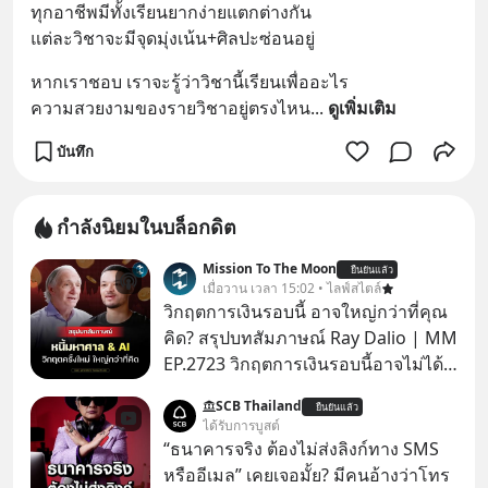
ทุกอาชีพมีทั้งเรียนยากง่ายแตกต่างกัน
แต่ละวิชาจะมีจุดมุ่งเน้น+ศิลปะซ่อนอยู่
หากเราชอบ เราจะรู้ว่าวิชานี้เรียนเพื่ออะไร
ความสวยงามของรายวิชาอยู่ตรงไหน
... 
ดูเพิ่มเติม
บันทึก
กำลังนิยมในบล็อกดิต
Mission To The Moon
ยืนยันแล้ว
เมื่อวาน เวลา 15:02 • ไลฟ์สไตล์
วิกฤตการเงินรอบนี้ อาจใหญ่กว่าที่คุณ
คิด? สรุปบทสัมภาษณ์ Ray Dalio | MM
EP.2723 วิกฤตการเงินรอบนี้อาจไม่ได้
เหมือนทุกครั้งที่เราเคยเจอ เมื่อ Ray
SCB Thailand
ยืนยันแล้ว
Dalio ชายผู้เคยทำนายวิกฤตเศรษฐกิจ
ได้รับการบูสต์
มาแล้วหลายต่อหลายครั้ง ออกมาส่ง
“ธนาคารจริง ต้องไม่ส่งลิงก์ทาง SMS
สัญญาณเตือนระเบิดเวลาลูกใหม่ที่
หรืออีเมล” เคยเจอมั้ย? มีคนอ้างว่าโทร