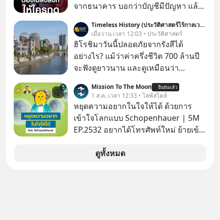
กำลังก่อตัวขึ้น จาก "ระเบิดหนี้สิน
จากธนาคาร บอกว่าบัญชีมีปัญหา แล้ว
มหาศาล" ผสานเข้ากับ "ฟองสบู่กระแส
ให้กดลิงก์โน่นนี่ หรือสแกนคิวอาร์โค้ด
Timeless History (ประวัติศาสตร์ไร้กาลเวลา)
AI" ที่ผู้คนกำลังแห่ไล่ราคาอย่างบ้าคลั่ง
ทันที มาฟัง “ป้าเก๋าเล่ากลโกง” เพื่อรู้ทัน
เมื่อวาน เวลา 12:03 • ประวัติศาสตร์
บทเรียนจากประวัติศาสตร์ 500 ปี บอก
มุกหลอกลวงในคราบความน่าเชื่อถือ
ฮิโรชิมาวันนี้ปลอดภัยจากรังสีได้
อะไรเรา? ระเบียบโลกกำลังจะเปลี่ยน
กันค่ะ #แก้เกมกลโกง #ป้าเก๋าเล่ากล
อย่างไร? แม้ว่าค่าครึ่งชีวิต 700 ล้านปี
มือไปในทิศทางไหน? และเราควรรับมือ
โกง #LivesSustainably #อยู่อย่าง
จะฟังดูยาวนาน และดูเหมือนว่า
อย่างไรก่อนที่ทุกอย่างจะสายเกินไป?
ยั่งยืน #CyberSecurity #ป้าเก๋า
“ยูเรเนียม-235 (Uranium-235)” น่าจะ
ร่วมเจาะลึกบทวิเคราะห์และข้อคิดการ
Mission To The Moon
#FraudEducation #FinancialLiteracy
ยืนยันแล้ว
ยังคงอันตรายไปอีกยาวนานมาก แต่อัน
1 ส.ค. เวลา 12:33 • ไลฟ์สไตล์
เงินฉบับ Dalio กันได้ใน EP. นี้
#DigitalBankWithHumanTouch
ที่จริง นี่คือสาเหตุหลักที่ทำให้ยูเรเนียม
หยุดความอยากในใจให้ได้ ด้วยการ
#RayDalio #สรุปบทเรียน #การเงินการ
ไม่ใช่ภัยคุกคามหลักหลังการทิ้งระเบิด
เข้าใจโลกแบบ Schopenhauer | 5M
ลงทุน #MissionToTheMoon
ที่ฮิโรชิมา
EP.2532 อยากได้โทรศัพท์ใหม่ ย้ายเข้า
#MissionToTheMoonPodcast
บ้านหลังใหม่ หรือเลื่อนตำแหน่งในฝัน
เคยสงสัยไหมว่าทำไมพอได้ของที่อยาก
ดูทั้งหมด
ได้มาแล้วความสุขนั้นกลับอยู่กับเราได้
ไม่นาน? นี่คือกลไกพื้นฐานของมนุษย์ที่
Arthur Schopenhauer นักปรัชญา
ชาวเยอรมันเคยอธิบายไว้เมื่อ 200 กว่า
ปีก่อน แล้วเราจะหยุดวงจรความอยาก