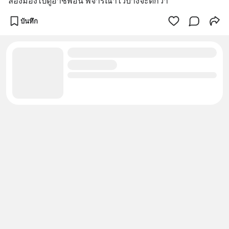
ลองมองไปดูอาชีพอื่น พิจารณาไว้บ้างจะดีกว่า
บันทึก