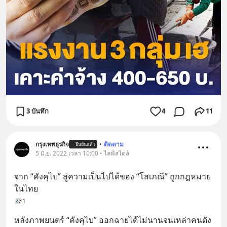
3 บันทึก
4
11
กรุงเทพธุรกิจ
•
ติดตาม
ยืนยันแล้ว
5 มิ.ย. 2022 เวลา 10:00 • ไลฟ์สไตล์
จาก “คังคุไบ” สู่ความเป็นไปได้ของ “โสเภณี” ถูกกฎหมาย
ในไทย
1
หลังภาพยนตร์ “คังคุไบ” ออกฉายได้ไม่นานจนเหล่าคนดัง