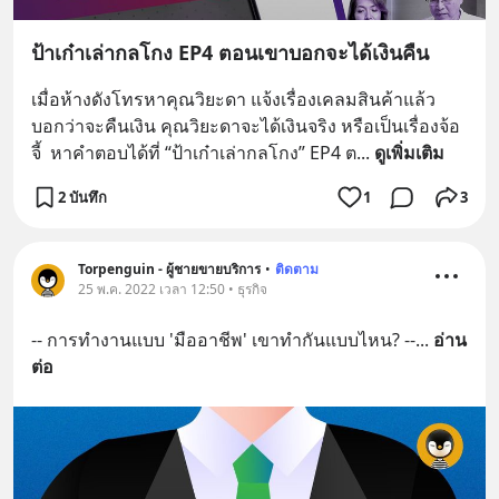
ป้าเก๋าเล่ากลโกง EP4 ตอนเขาบอกจะได้เงินคืน
เมื่อห้างดังโทรหาคุณวิยะดา แจ้งเรื่องเคลมสินค้าแล้ว
บอกว่าจะคืนเงิน คุณวิยะดาจะได้เงินจริง หรือเป็นเรื่องจ้อ
จี้  หาคำตอบได้ที่ “ป้าเก๋าเล่ากลโกง” EP4 ต
... 
ดูเพิ่มเติม
2 บันทึก
1
3
Torpenguin - ผู้ชายขายบริการ
•
ติดตาม
25 พ.ค. 2022 เวลา 12:50 • ธุรกิจ
-- การทำงานแบบ 'มืออาชีพ' เขาทำกันแบบไหน? --
... 
อ่าน
ต่อ