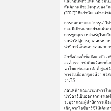
และก่อนที่ตัวแทน กอ.รมน.
สันติภาพด้วยเงินทุนของ 
(ICRC)” ถือว่านัยะอย่างน่าต
การออกมาของ “ฮารูน” ไม่
ย่อมมีเป้าหมายอย่างแน่นอ
การพูดคุยระหว่างรัฐไทยกับบ
จนนำไปสู่การถูกลดบทบาท เ
นำบีอาร์เอ็นหลายคนมาก่อน
อีกทั้งต้องตั้งข้อสังเกตถึ
องค์กรจากชาติตะวันตกด้วย
นำโดย พล.อ.พรศักดิ์ พูนสว
ทางไปเยือนกรุงเจนีวา สวิสเ
วางไว้
ก่อนหน้าคณะนายทหารใหญ่
นำบีอาร์เอ็นออกจากมาเลเซีย
ระบุว่าคณะผู้นำปีกการเมื
เชิญจากไอซีอาร์ซีให้เดินทา