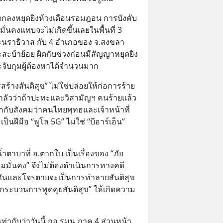
้อตกลงหยุดยิงห้วงเดือนรอมฎอน การบังคับ
คงแทบจะไม่เกิดขึ้นเลยในพื้นที่ 3 
ะนราธิวาส กับ 4 อำเภอของ จ.สงขลา 
สะบ้าย้อย ผิดกับช่วงก่อนมีสัญญาหยุดยิง
ะจับกุมผู้ต้องหาได้จำนวนมาก
้างสันติสุข” ไม่ใช่ปล่อยให้ก่อการร้าย
ะกลัวว่าถ้าปะทะและวิสามัญฯ คนร้ายแล้ว
อกกับสังคมว่าคนไทยพุทธและเจ้าหน้าที่
ป็นฝีมือ “พูโล 5G” ไม่ใช่ “บีอาร์เอ็น” 
ตาบาที่ อ.ตากใบ เป็นเรื่องของ “ภัย
ามมั่นคง” จึงไม่ต้องดำเนินการทางคดี
ันและโจรตายจะเป็นการทำลายสันติสุข 
ระบวนการพูดคุยสันติสุข” ให้เกิดความ
เท่ากับว่าวันนี้ กอ.รมน.ภาค 4 ส่วนหน้า 