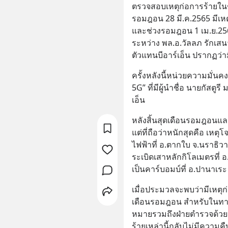
ตรวจสอบเหตุก่อการร้ายในชา
รอมฎอน 28 มี.ค.2565 มีเห
และช่วงรอมฎอน 1 เม.ย.25
ระหว่าง พล.อ.วัลลภ รักเสน
ตัวแทนบีอาร์เอ็น ปรากฏว่ามี
ครั้งหลังนี้หน่วยความมั่นค
5G” ที่มีผู้นำชื่อ นายกัสตู
เอ็น
หลังสิ้นสุดเดือนรอมฎอนและ
แต่ที่ถือว่าหนักสุดคือ เหต
ไฟฟ้าที่ อ.ตากใบ จ.นราธิวาส 
ระเบิดเสาหลักกิโลเมตรที่ 
เป็นคาร์บอมบ์ที่ อ.ปานาเระ
เมื่อประมวลจะพบว่ามีเหตุก
เดือนรอมฎอน สำหรับในทางปฏ
หมายรวมถึงฝ่ายตำรวจด้วยต
ร้ายเหล่านี้กลับไม่มีความค