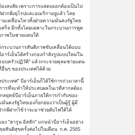
ไม่ต้องสงสัย เพราะการแสดงออกต้องเป็นไป
ากฝั่งยุโรปและอเมริกาอยู่แล้ว โดย
ามเคลื่อนไหวทั้งฝ่ายความมั่นคงรัฐไทย
บ็ดเสร็จ อีกทั้งโดยเฉพาะในกระบวนการพูด
ติภาพในชายแดนใต้
ให้กระบวนการสันติภาพขับเคลื่อนได้แบบ
บีอาร์เอ็นได้สร้างกองกำลังรูปแบบใหม่ใน
“ครอบครัวปฏิวัติ” แล้วกระจายคุลมชายแดน
ี่อื่นๆ ของประเทศได้ด้วย
ระเทศ” บีอาร์เอ็นก็ได้ใช้การถ่วงเวลานี้
ะการที่จะทำให้ประสบผลในเวทีสากลต้อง
และกลยุทธ์บีอาร์เอ็นภายใต้การกำกับของ
่นคงรัฐไทยเองก็ยกย่องว่าเป็นผู้รู้ ผู้มี
กผีฝากไข้ว่าจะมาช่วยดับไฟใต้ได้
 “ฮารูน อิสฮัก” แกนนำบีอาร์เอ็นอย่าง
สันติสุขครั้งต่อไปในเดือน  ก.ค. 2565 