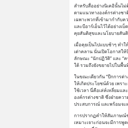
สำหรับสื่ออย่างนิเคอินั้น
ตามแนวทางองค์กรต่างชาติฝ
เฉพาะพวกที่เข้ามากำกับคว
และบีอาร์เอ็นไว้ได้อย่างเ
คุยสันติสุขและนโยบายสัน
เมื่อคุยเป็นไปแบบช้าๆ ทำ
เต่าคลาน นั่นเปิดโอกาสให้
ลักษณะ “นักปฏิวัติ” และ 
ใต้ รวมถึงยังขยายไปในพื้นท
ในขณะเดียวกัน “ปีกการต่างป
ให้เกิดประโยชน์ด้วย เพรา
ใช้เวลา นี่คือเล่ห์เหลี่ยม
องค์กรต่างชาติ ซึ่งฝ่ายความมั
ประสบการณ์ และพร้อมจะฝา
การปรากฏคำให้สัมภาษณ์ของ
เหมาะเจาะก่อนจะมีการพูดคุย