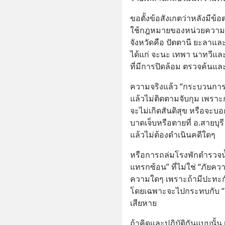
ขอตั้งข้อสังเกตว่าหลังมีข
ใช้กฎหมายของหน่วยความมั่น
จังหวัดคือ ปัตตานี ยะลาแล
ได้แก่ จะนะ เทพา นาทวีและ
ที่มีการปิดล้อม ตรวจค้นแล
ความจริงแล้ว “กระบวนการสร
แล้วไม่ติดตามจับกุม เพรา
จะไม่เกิดสันติสุข หรือจะบ
บาดเจ็บหรือตายที่ อ.สายบุรี เ
แล้วไม่ต้องดำเนินคดีใดๆ
หรือการถล่มโรงพักตำรวจน้ำ
แทรกซ้อน” ที่ไม่ใช่ “ภัยคว
ความใดๆ เพราะถ้ามีปะทะก
โดยเฉพาะจะไปกระทบกับ “ก
เสียหาย
ถ้าคิดและปฏิบัติกันแบบนั้น 