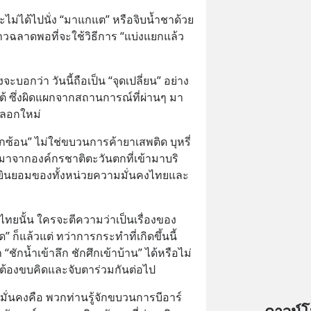
จะไม่ได้ไปนั่ง “มาแกแต” หรือจิบน้ำชาด้วย
าวฉลาดพอที่จะใช้วิธีการ “แบ่งแยกแล้ว
งจะบอกว่า วันนี้ถือเป็น “จุดเปลี่ยน” อย่าง
้ ซึ่งผิดแผกจากสถานการณ์ที่ผ่านๆ มา
ะลอกใหม่
กซ้อน” ไม่ใช่ขบวนการค้ายาเสพติด บุหรี่
ที่มาจากองค์กรชาติตะวันตกที่เข้ามาบริ
ยินยอมของทั้งหน่วยความมั่นคงไทยและ
ทยนั้น ใครจะตีความว่าเป็นเรื่องของ
” ก็แล้วแต่ ทว่าการกระทำที่เกิดขึ้นนี้
ชักน้ำเข้าลึก ชักศึกเข้าบ้าน” ได้หรือไม่ 
ศต้องขบคิดและจับตาร่วมกันต่อไป
มั่นคงคือ พวกท่านรู้จักขบวนการบีอาร์