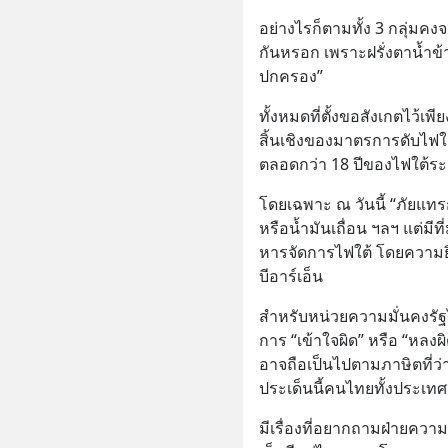
อย่างไรก็ตามทั้ง 3 กลุ่มคง
กันหรอก เพราะฝรั่งตาน้ำข้
ปกครอง”
ทั้งหมดที่ตั้งขอสังเกตไว้เพีย
สิ้นเชิงของมาตรการดับไฟใต
ตลอดกว่า 18 ปีของไฟใต้ร
โดยเฉพาะ ณ วันนี้ “ภัยแทร
หรือน้ำมันเถื่อน ฯลฯ แต่มี
หารจัดการไฟใต้ โดยความ
บีอาร์เอ็น
สำหรับหน่วยความมั่นคงรัฐไ
การ “เข้าใจผิด” หรือ “หลงผิด
อาจถือเป็นไปตามภาษิตที่ว่า “
ประเด็นนี้คนไทยทั้งประเท
มีเรื่องที่อยากถามฝ่ายความ