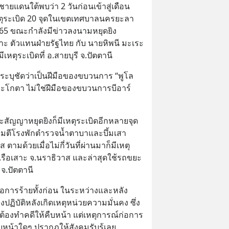
ยแดนใต้พบว่า 2 วันก่อนเข้าสู่เดือน
ตุระเบิด 20 จุดในเขตเทศบาลนครยะลา 
65 ขณะกำลังมีข่าวลงนามหยุดยิง
าะ ตัวแทนฝ่ายรัฐไทย กับ นายหิพนี มะเระ 
เหตุระเบิดที่ อ.สายบุรี จ.ปัตตานี
งระบุชัดว่าเป็นฝีมือของขบวนการ “พูโล 
รี มะโกตา ไม่ใช่ฝีมือของขบวนการบีอาร์
สัญญาหยุดยิงก็มีเหตุระเบิดอีกหลายจุด 
ุโจมตีโรงพักตำรวจน้ำตาบาและบึ้มเสา
ตามด้วยเมื่อไม่กี่วันที่ผ่านมาก็มีเหตุ
อ.รือเสาะ จ.นราธิวาส และล่าสุดใช้รถขยะ
 จ.ปัตตานี
่อการร้ายทั้งก่อน ในระหว่างและหลัง
ิบัติหลังเกิดเหตุหน่วยความมั่นคง ซึ่ง
้องทำคดีให้คืบหน้า แต่เหตุการณ์ก่อการ
ืบหน้าใดๆ ปรากฏให้สังคมรับรู้เลย