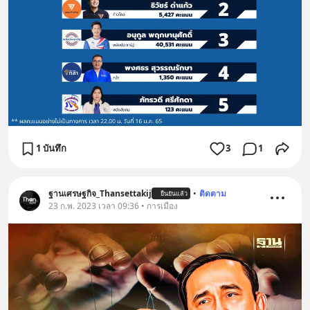
1 บันทึก
3
1
ฐานเศรษฐกิจ_Thansettakij
•
ติดตาม
ยืนยันแล้ว
23 ก.พ. 2023 เวลา 09:36 • การเมือง