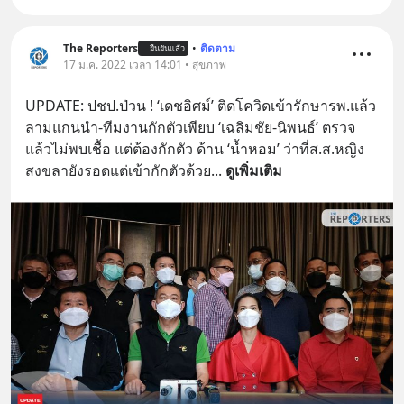
The Reporters
•
ติดตาม
ยืนยันแล้ว
17 ม.ค. 2022 เวลา 14:01 • สุขภาพ
UPDATE: ปชป.ป่วน ! ‘เดชอิศม์’ ติดโควิดเข้ารักษารพ.แล้ว 
ลามแกนนำ-ทีมงานกักตัวเพียบ ‘เฉลิมชัย-นิพนธ์’ ตรวจ
แล้วไม่พบเชื้อ แต่ต้องกักตัว ด้าน ‘น้ำหอม’ ว่าที่ส.ส.หญิง
สงขลายังรอดแต่เข้ากักตัวด้วย
... 
ดูเพิ่มเติม