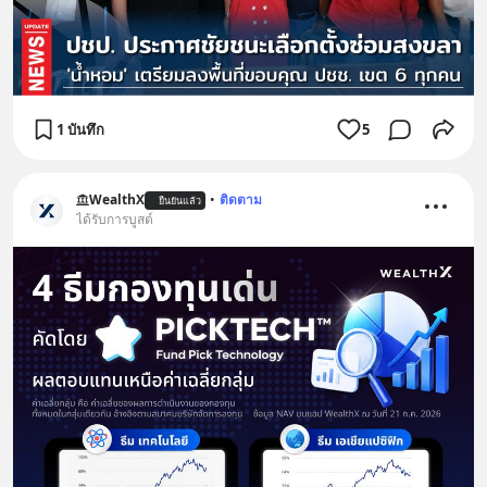
1 บันทึก
5
WealthX
•
ติดตาม
ยืนยันแล้ว
ได้รับการบูสต์