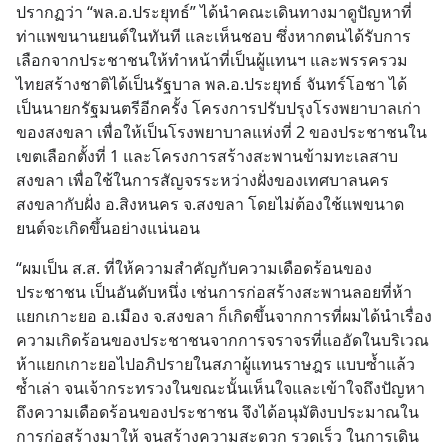
ปรากฏว่า “พล.อ.ประยุทธ์” ได้นำคณะเดินทางมาดูปัญหาที่
ท่าแพขนานยนต์ในทันที และเห็นชอบ ซึ่งหากตนได้รับการ
เลือกจากประชาชนให้ทำหน้าที่เป็นผู้แทนฯ และพรรครวม
ไทยสร้างชาติได้เป็นรัฐบาล พล.อ.ประยุทธ์ จันทร์โอชา ได้
เป็นนายกรัฐมนตรีอีกครั้ง โครงการปรับปรุงโรงพยาบาลเก่า
ของสงขลา เพื่อให้เป็นโรงพยาบาลแห่งที่ 2 ของประชาชนใน
เขตเลือกตั้งที่ 1 และโครงการสร้างสะพานข้ามทะเลสาบ
สงขลา เพื่อใช้ในการสัญจรระหว่างฝั่งของเทศบาลนคร
สงขลากับฝั่ง อ.สิงหนคร จ.สงขลา โดยไม่ต้องใช้แพขนาด
ยนต์จะเกิดขึ้นอย่างแน่นอน
“ผมเป็น ส.ส. ที่ให้ความสำคัญกับความเดือดร้อนของ 
ประชาชน เป็นอันดับหนึ่ง เช่นการก่อสร้างสะพานลอยที่ห้า
แยกเกาะยอ อ.เมือง จ.สงขลา ก็เกิดขึ้นจากการที่ผมได้นำเรื่อง
ความเกิดร้อนของประชาชนจากการจราจรที่แออัดในบริเวณ
ห้าแยกเกาะยอไปอภิปรายในสภาผู้แทนราษฎร แบบซ้ำแล้ว
ซ้ำเล่า จนเจ้ากระทรวงในขณะนั้นเห็นใจและเข้าใจถึงปัญหา 
ถึงความเดือดร้อนของประชาชน จึงได้อนุมัติงบประมาณใน
การก่อสร้างมาให้ จนสร้างความสะดวก รวดเร็ว ในการเดิน