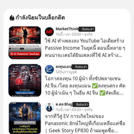
กำลังนิยมในบล็อกดิต
MarketThink
ยืนยันแล้ว
วันนี้ เวลา 03:00 • ธุรกิจ
ใช้ AI ทำเพลงลง YouTube ไอเดียสร้าง
Passive Income ในยุคนี้ ตอนนี้หลาย ๆ
คนน่าจะเคยได้ยินเพลงที่ใช้ AI สร้าง
ผ่านหูกันมาบ้าง เช่น เพลง “ไม่มีใคร
ลงทุนแมน
ยืนยันแล้ว
รู้ตัวเรา” จากช่องชื่อว่า UNHEARD
ได้รับการบูสต์
MUSIC ที่ตอนนี้มียอดรับชมกว่า 26
โอกาสลงทุน 10 ผู้นำ ทั้งซัปพลายเชน
ล้านครั้งแล้ว
AI จีน /โดย ลงทุนแมน ✅ลงทุนตรง คัด
10 ผู้นำเน้น ๆ ในธีม AI จีน ✅คัดเลือก
หุ้นใหม่ 9 ตัว เข้ากองทุน ✅ร่วมเป็น
ด.ดล Blog
ยืนยันแล้ว
เจ้าของผู้นำ AI จีน ตั้งแต่โรงงานผลิตชิป
วันนี้ เวลา 00:09 • ธุรกิจ
หน่วยความจำ โมเดล AI ยันหุ่นยนต์
จากทีวีสู่ EV การเกิดใหม่ของ
✅ได้การรับยกเว้นภาษี Capital Gain
Panasonic ยักษ์ใหญ่ที่เกือบเหลือแค่ชื่อ
ตามกฎหมายภาษีของประเทศไทย
| Geek Story EP830 ถ้าผมพูดชื่อ