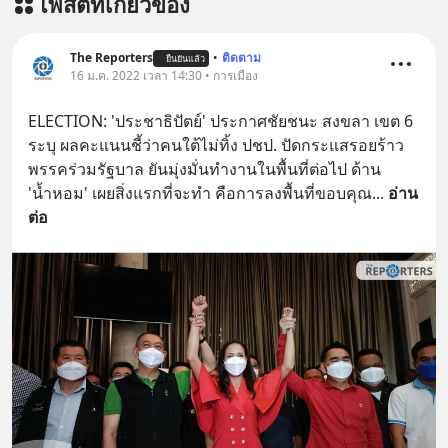
โพสต์ที่เกี่ยวข้อง
สั่งซื้อสินค้า Diip CBD 💬 LINE :
@diipgeek 🔗 หรือกดลิงก์
https://lin.ee/U91Fzyz
The Reporters
•
ติดตาม
ยืนยันแล้ว
16 ม.ค. 2022 เวลา 14:30 • การเมือง
ELECTION: 'ประชาธิปัตย์' ประกาศชัยชนะ สงขลา เขต 6 
ระบุ ผลคะแนนชี้ว่าคนใต้ไม่ทิ้ง ปชป. ปัดกระแสรอยร้าว
พรรคร่วมรัฐบาล ยันมุ่งมั่นทำงานในพื้นที่ต่อไป ด้าน 
'น้ำหอม' เผยสิ่งแรกที่จะทำ คือการลงพื้นที่ขอบคุณ
... 
อ่าน
ต่อ