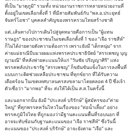
ที่เป็น “มาตุภูมิ” รวมทั้ง หน่วยงานราชการหลายหน่วยงานที่
ตั้งอยู่ในเขตเลือกตั้งที่ 1 ที่มีสายสัมพันธ์กับ “พล.อ.ประยุทธ์ 
จันทร์โอชา” บุคคลสำคัญของพรรครวมไทยสร้างชาติ
แต่..เส้นทางไปการเดินไปสู่จุดหมายคือการเป็น “ผู้แทน
ราษฎร” ของประชาชนในเขตเลือกตั้งที่ 1 ของ ”เจือ ราชสีห์” 
ก็ไม่ได้ง่ายดายดังความต้องการ เพราะยังมี “เด็กหนุ่ม” จาก
ค่ายแม่ธรณีบีบมวยผมแห่งพรรคประชาธิปัตย์ “สรรเพชญ บุญ
ญามณี” ที่หลังพ่ายคะแนนให้แก่ ”วันชัย ปริญญาศิริ” แห่ง
พรรคพลังประชารัฐ ”สรรเพชญ” ก็ขยันขันแข็งในการลงพื้นที่ 
แบบเกาะติดช่วยเหลือประชาชน ที่ทุกข์ยาก ที่ได้รับความ
เดือดร้อน ในเขตเทศบาลนครสงขลามาโดยตลอด 4 ปี ซึ่งเจ้า
ตัวเชื่อว่า “มากพอ” ที่จะ ส่งให้ได้เป็น ส.ส.ในครั้งนี้
และนอกจากนั้น ยังมี “ประสงค์ บริรักษ์” ผู้สมัครของ”ค่าย
ใหญ่” ที่ทุกพรรคหวั่นไหวในเรื่องของ ”ท่อน้ำเลี้ยง” อย่าง
พรรคภูมิใจไทย ที่ถูกมองว่ามีฐานคะแนนพื้นที่รอบนอก ที่
อาจจะทับซ้อนกับฐานคะแนนของ ”เจือ ราชสีห์” ซึ่งวันนี้ 
คะแนนของ ”ประสงค์ บริรักษ์” อาจะยังตาม “เจือ” และ 