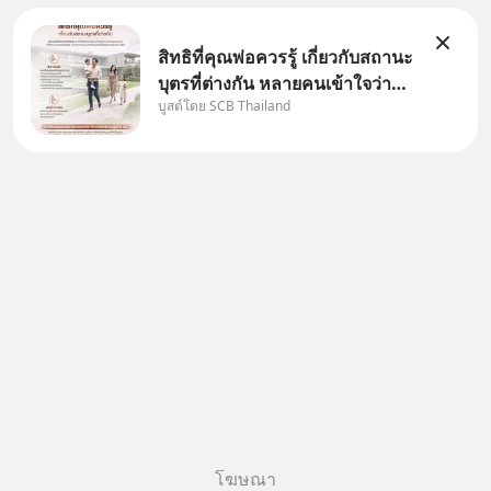
สิทธิที่คุณพ่อควรรู้ เกี่ยวกับสถานะ
บุตรที่ต่างกัน หลายคนเข้าใจว่า
บูสต์โดย SCB Thailand
"เมื่อเป็นลูกของพ่อและแม่ ก็ย่อม
เป็นบุตรชอบด้วยกฎหมายของทั้ง
สองฝ่าย" แต่ในความเป็นจริง
กฎหมายไทยไม่ได้กำหนดไว้แบบ
นั้น
โฆษณา