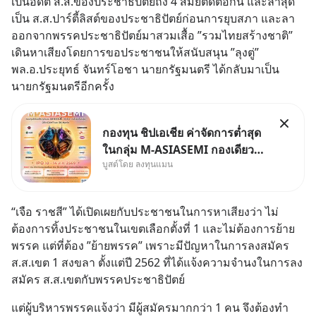
เป็นอดีต ส.ส.ของประชาธิปัตย์ถึง 4 สมัยติดต่อกัน และล่าสุด 
เป็น ส.ส.ปาร์ตี้ลิสต์ของประชาธิปัตย์ก่อนการยุบสภา และลา
ออกจากพรรคประชาธิปัตย์มาสวมเสื้อ ”รวมไทยสร้างชาติ” 
เดินหาเสียงโดยการขอประชาชนให้สนับสนุน ”ลุงตู่” 
พล.อ.ประยุทธ์ จันทร์โอชา นายกรัฐมนตรี ได้กลับมาเป็น
นายกรัฐมนตรีอีกครั้ง
กองทุน ชิปเอเชีย ค่าจัดการต่ำสุด
ในกลุ่ม M-ASIASEMI กองเดียว
บูสต์โดย ลงทุนแมน
ครบ มีทั้ง CXMT จากจีน TSMC
จากไต้หวัน SK Hynix จาก
เกาหลีใต้ Kioxia จากญี่ปุ่น
“เจือ ราชสี” ได้เปิดเผยกับประชาชนในการหาเสียงว่า ไม่
ต้องการทิ้งประชาชนในเขตเลือกตั้งที่ 1 และไม่ต้องการย้าย
พรรค แต่ที่ต้อง ”ย้ายพรรค” เพราะมีปัญหาในการลงสมัคร 
ส.ส.เขต 1 สงขลา ตั้งแต่ปี 2562 ที่ได้แจ้งความจำนงในการลง
สมัคร ส.ส.เขตกับพรรคประชาธิปัตย์
แต่ผู้บริหารพรรคแจ้งว่า มีผู้สมัครมากกว่า 1 คน จึงต้องทำ 