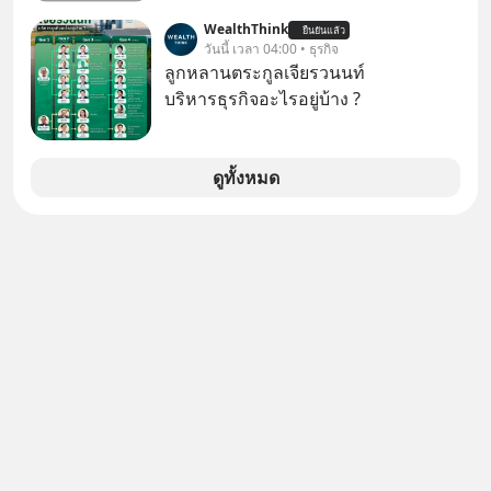
Panasoni คุณนึกถึงอะไร? ทีวี, ตู้เย็น,
WealthThink
ยืนยันแล้ว
ถ่านไฟฉาย? ถ้าคุณยังคิดแบบนั้น แสดง
วันนี้ เวลา 04:00 • ธุรกิจ
ว่าคุณกำลังพลาดเรื่องราวการ
ลูกหลานตระกูลเจียรวนนท์
‘Rebranding’ ที่ดุเดือดที่สุดใน
บริหารธุรกิจอะไรอยู่บ้าง ?
ประวัติศาสตร์ญี่ปุ่น! รู้หรือไม่ว่า ในวันที่
พวกเขาขาดทุนย่อยยับเกือบ 3 แสนล้าน
บาท Panasonic ตัดสินใจหักดิบ ทิ้ง
ดูทั้งหมด
ตลาดเครื่องใช้ไฟฟ้าที่สู้ B2C ไม่ไหว
แล้วหันไปเดิมพันครั้งใหญ่กับ Tesla
และ Software Solutions จนวันนี้พวก
เขากลายเป็นกระดูกสันหลังของ
อุตสาหกรรม EV โลกไปแล้ว… พวกเขา
ทำได้อย่างไร เลือกฟังกันได้เลยนะครับ
อย่าลืมกด Follow ติดตาม PodCast
ช่อง Geek Forever’s Podcast ของผม
กันด้วยนะครับ 🎧 ฟังผ่าน Spotify :
https://tinyurl.com/mr39sd7c 🎧 ฟัง
ผ่าน Apple Podcast :
https://tinyurl.com/rnca48jp 🎧 ฟัง