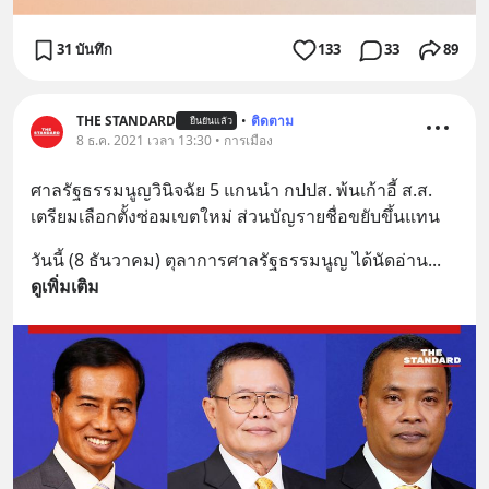
31 บันทึก
133
33
89
THE STANDARD
•
ติดตาม
ยืนยันแล้ว
8 ธ.ค. 2021 เวลา 13:30 • การเมือง
ศาลรัฐธรรมนูญวินิจฉัย 5 แกนนำ กปปส. พ้นเก้าอี้ ส.ส. 
เตรียมเลือกตั้งซ่อมเขตใหม่ ส่วนบัญรายชื่อขยับขึ้นแทน
วันนี้ (8 ธันวาคม) ตุลาการศาลรัฐธรรมนูญ ได้นัดอ่าน
... 
ดูเพิ่มเติม