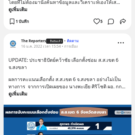
โดยที่ไม่ต้องมานั่งค้นหาข้อมูลและวิเคราะห์เองให้เส
... 
ดูเพิ่มเติม
1 บันทึก
5
The Reporters
•
ติดตาม
ยืนยันแล้ว
16 ม.ค. 2022 เวลา 15:54 • การเมือง
UPDATE: ประชาธิปัตย์คว้าชัย เลือกตั้งซ่อม ส.ส.เขต 6 
จ.สงขลา
ผลการคะแนนเลือกตั้ง ส.ส.เขต 6 จ.สงขลา อย่างไม่เป็น
ทางการ  จากการเปิดเผยของ นางพะเยีย ศิริโชติ ผอ. กก
... 
ดูเพิ่มเติม