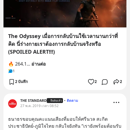
The Odyssey เมื่อการกลับบ้านใช้เวลานานกว่าที่
คิด นี่ร่างกายเราต้องการกลับบ้านจริงหรือ
(SPOILED ALERT!!!)
🔥 264.1
... 
อ่านต่อ
1
2 บันทึก
2
2
THE STANDARD
•
ติดตาม
ยืนยันแล้ว
27 พ.ค. 2019 เวลา 08:52
ธนาธรขอบคุณคะแนนเสียงที่มอบให้ศรีนวล สะกิด
ประชาธิปัตย์-ภูมิใจไทย กลับใจยังทัน “เรายังพร้อมต้อนรับ