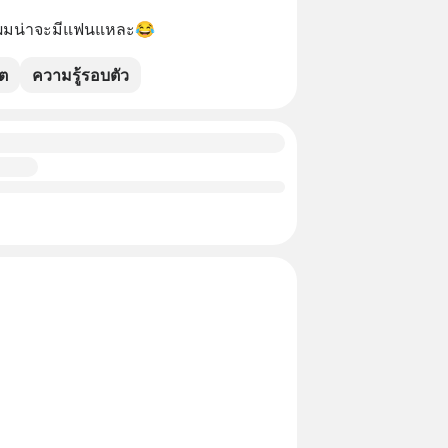
ไรผมน่าจะมีแฟนแหละ😂
ิต
ความรู้รอบตัว