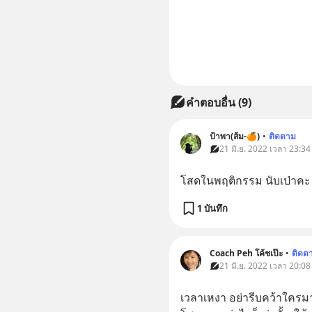
คำตอบอื่น
(
9
)
ป้าพา(ส้ม-🍊)
•
ติดตาม
21 มิ.ย. 2022 เวลา 23:34
โสดในพฤติกรรม นับเป่าคะ อ
1 บันทึก
Coach Peh โค้ชเป๊ะ
•
ติดต
21 มิ.ย. 2022 เวลา 20:08
เวลาเหงา อย่ารีบคว้าใครม