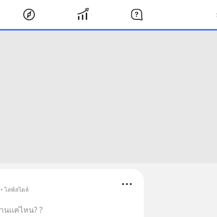
 • ไลฟ์สไตล์
านเเค่ไหน? ?