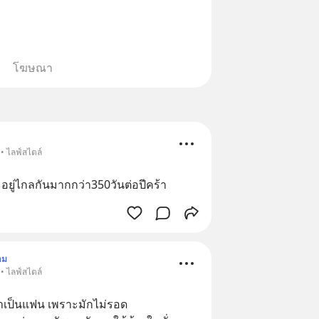
โฆษณา
 • ไลฟ์สไตล์
ยู่ไกลกันมากกว่า350วันต่อปีคร้า
าม
 • ไลฟ์สไตล์
าเป็นแฟน เพราะมักไม่รอด