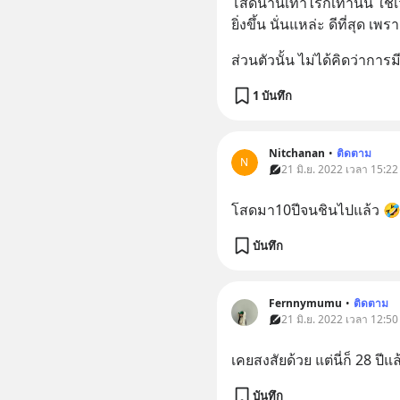
โสดนานเท่าไรก็เท่านั้น ใช
ยิ่งขึ้น นั่นแหล่ะ ดีที่สุด
ส่วนตัวนั้น ไม่ได้คิดว่าการ
1 บันทึก
Nitchanan
•
ติดตาม
N
21 มิ.ย. 2022 เวลา 15:22
โสดมา10ปีจนชินไปแล้ว 
บันทึก
Fernnymumu
•
ติดตาม
21 มิ.ย. 2022 เวลา 12:50
เคยสงสัยด้วย แต่นี่ก็ 28 ปี
บันทึก