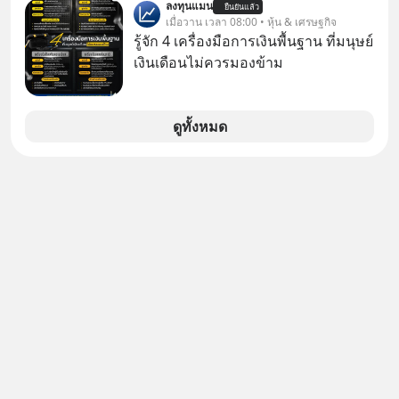
ร่วมเจาะลึกบทวิเคราะห์และข้อคิดการ
ลงทุนแมน
เว็บไซต์และหลายโปรแกรม
ยืนยันแล้ว
หรือไม่ว่า รายได้กว่า 85% กระจุกอยู่กับ
เมื่อวาน เวลา 08:00 • หุ้น & เศรษฐกิจ
เงินฉบับ Dalio กันได้ใน EP. นี้
ผู้ประกอบการรายใหญ่ และมีอัตราการ
รู้จัก 4 เครื่องมือการเงินพื้นฐาน ที่มนุษย์
#RayDalio #สรุปบทเรียน #การเงินการ
เติบโตได้ถึง 16% ขณะที่ผู้ประกอบการ
เงินเดือนไม่ควรมองข้าม
ลงทุน #MissionToTheMoon
โฮสเทลและที่พักขนาดเล็ก ซึ่งมีสัดส่วน
#MissionToTheMoonPodcast
ถึง 91% ของธุรกิจที่พักทั้งหมด กลับโต
เพียง 1.3% เท่านั้น เกิดอะไรขึ้นกับที่พัก
ดูทั้งหมด
รายเล็ก ? อะไรคือข้อจำกัดที่ทำให้โต
ไม่สุด และต้องปลดล็อกกฎเกณฑ์ไหน
เพื่อให้รายเล็กเติบโตได้มากกว่าที่เป็น
อยู่ ? Talk ลงทุนแมนชวนมาวิเคราะห์
เรื่องนี้ กับคุณนรี สุเนต์ตา นายกสมาคม
โฮสเทลและที่พักขนาดเล็ก
(ประเทศไทย)