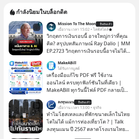
กำลังนิยมในบล็อกดิต
Mission To The Moon
ยืนยันแล้ว
เมื่อวาน เวลา 15:02 • ไลฟ์สไตล์
วิกฤตการเงินรอบนี้ อาจใหญ่กว่าที่คุณ
คิด? สรุปบทสัมภาษณ์ Ray Dalio | MM
EP.2723 วิกฤตการเงินรอบนี้อาจไม่ได้
เหมือนทุกครั้งที่เราเคยเจอ เมื่อ Ray
MakeABill
Dalio ชายผู้เคยทำนายวิกฤตเศรษฐกิจ
ได้รับการบูสต์
มาแล้วหลายต่อหลายครั้ง ออกมาส่ง
เครื่องมือแก้ไข PDF ฟรี ใช้งาน
สัญญาณเตือนระเบิดเวลาลูกใหม่ที่
ออนไลน์ ครบทุกฟังก์ชันในที่เดียว |
กำลังก่อตัวขึ้น จาก "ระเบิดหนี้สิน
MakeABill ทุกวันนี้ไฟล์ PDF กลายเป็น
มหาศาล" ผสานเข้ากับ "ฟองสบู่กระแส
มาตรฐานสำหรับการส่งเอกสาร ไม่ว่า
ลงทุนแมน
AI" ที่ผู้คนกำลังแห่ไล่ราคาอย่างบ้าคลั่ง
ยืนยันแล้ว
จะเป็นใบเสนอราคา ใบกำกับภาษี
เมื่อวาน เวลา 13:00 • ธุรกิจ
บทเรียนจากประวัติศาสตร์ 500 ปี บอก
สัญญา รายงาน หรือเอกสารราชการ
ทำไมโฮสเทลและที่พักขนาดเล็กในไทย
อะไรเรา? ระเบียบโลกกำลังจะเปลี่ยน
แต่หลายครั้งเราจำเป็นต้อง รวมไฟล์
โตไม่ได้ แม้การท่องเที่ยวโต ? | Talk
มือไปในทิศทางไหน? และเราควรรับมือ
PDF, แยกหน้า PDF, ใส่ลายเซ็น, บีบอัด
ลงทุนแมน ปี 2567 ตลาดโรงแรมไทย
อย่างไรก่อนที่ทุกอย่างจะสายเกินไป?
ไฟล์ หรือใส่รหัสผ่าน ซึ่งมักต้องใช้หลาย
มูลค่ารวมเฉียด 4 แสนล้านบาท แต่รู้