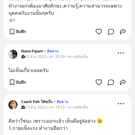
ทำงานเก่งต้องอาศัยทักษะ,ความรู้,ความสามารถเฉพาะ
บุคคลกับงานนั้นๆครับ
1
บันทึก
Nana Pajam
•
ติดตาม
23 มิ.ย. 2022 เวลา 20:54 • ความคิดเห็น
ไม่เห็นเกี่ยวเลยครับ
บันทึก
Coach Peh โค้ชเป๊ะ
•
ติดตาม
23 มิ.ย. 2022 เวลา 19:12 • ความคิดเห็น
คิดว่าใช่นะ เพราะออกแล้ว เห็นดีอยู่4อย่าง 😉 
1.กายแข็งแรง ทำงานอึดกว่า