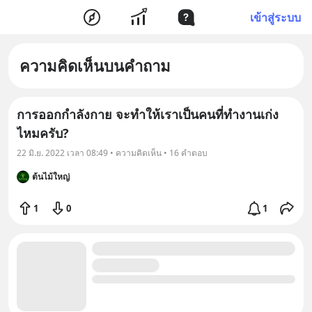
เข้าสู่ระบบ
ความคิดเห็นบนคำถาม
การออกกำลังกาย จะทำให้เราเป็นคนที่ทำงานเก่ง
ไหมครับ?
22 มิ.ย. 2022 เวลา 08:49 • ความคิดเห็น • 16 คำตอบ
ต้นไม้ใหญ่
1
0
1