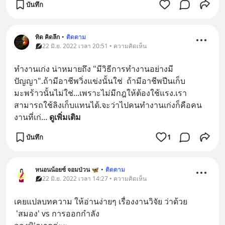
บันทึก
ทิด คิดลึก
•
ติดตาม
22 มิ.ย. 2022 เวลา 20:51 • ความคิดเห็น
ทำงานเก่ง น่าหมายถึง "มีวิธีการทำงานอย่างมี
ปัญญา".ถ้ามีอาชีพวิ่งแข่งนั้นใช่  ถ้ามีอาชีพปีนเก็บ
มะพร้าวนั้นไม่ใช่...เพราะไม่มีกฎให้ต้องใช้แรง.เรา
สามารถใช้ลิงเก็บแทนได้.จะว่าไปคนทำงานเก่งก็คือคน
งานที่เก่
... 
ดูเพิ่มเติม
บันทึก
1
หนอนน้อยซ์ จอมป่วน 🦋
•
ติดตาม
22 มิ.ย. 2022 เวลา 14:27 • ความคิดเห็น
เคยแปลบทความ ให้อ่านง่ายๆ เรื่องงานวิจัย ว่าด้วย
 'สมอง' vs การออกกำลัง