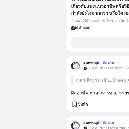
เกี่ยวกับแนะแนวอาชีพหรือวิ
กำลังยังไงมากกว่า หรือใครอ
11 ส.ค. 2021 เวลา 14:15 • ความคิดเห
4 คำตอบ
คนทานซุป
•
ติดตาม
22 ส.ค. 2023 เวลา 02:11 •
เวลาเลิกงานเเล้ว...บ้างคน
ฝึกอาชีพ ทำอาหารขาย ขาย
บันทึก
คนทานซุป
•
ติดตาม
22 ส.ค. 2023 เวลา 02:08 • 