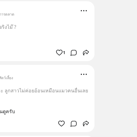
• การตลาด
ริงไม๊ ?
1
ตว์เลี้ยง
ะ ลูกสาวไม่ค่อยอ้อนเหมือนแมวคนอื่นเลย
นดูครับ