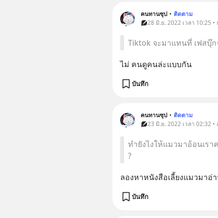
คนทานซุป
•
ติดตาม
28 มิ.ย. 2022 เวลา 10:25 
Tiktok จะมาแทนที่ เฟสบุ๊กจ
ไม่ คนดูคนล่ะแบบกัน
บันทึก
คนทานซุป
•
ติดตาม
23 มิ.ย. 2022 เวลา 02:32 • สั
ทำยังไงให้แมวมาอ้อนเราค
?
ลองหาหนังสือเลี้ยงแมวมาอ่า
บันทึก