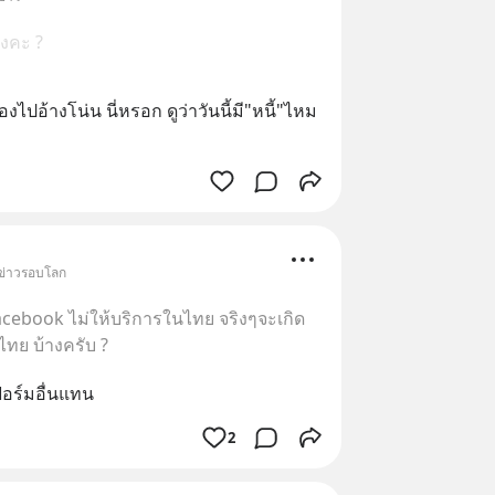
ไงคะ ?
งไปอ้างโน่น นี่หรอก ดูว่าวันนี้มี"หนี้"ไหม 
 ข่าวรอบโลก
 Facebook ไม่ให้บริการในไทย จริงๆจะเกิด
ทย บ้างครับ ?
ฟอร์มอื่นแทน
2