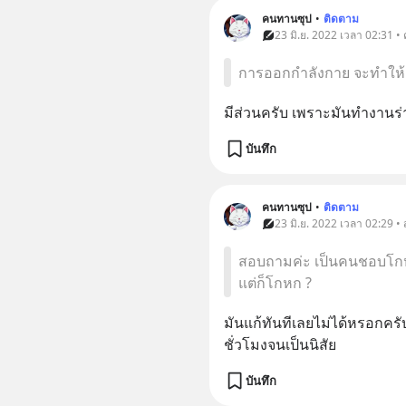
คนทานซุป
•
ติดตาม
23 มิ.ย. 2022 เวลา 02:31 •
การออกกำลังกาย จะทำให้เ
มีส่วนครับ เพราะมันทำงานร
บันทึก
คนทานซุป
•
ติดตาม
23 มิ.ย. 2022 เวลา 02:29 •
สอบถามค่ะ เป็นคนชอบโกหกม
แต่ก็โกหก ?
มันแก้ทันทีเลยไม่ได้หรอกครับ
ชั่วโมงจนเป็นนิสัย
บันทึก