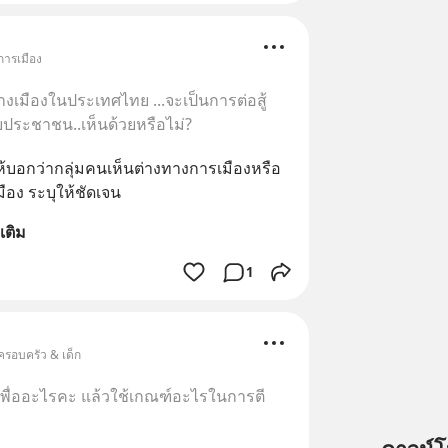
การเมือง
งเมืองในประเทศไทย ...จะเป็นการต่อสู้
ระชาชน..เห็นด้วยหรือไม่?
บอกว่ากลุ่มคนเห็นต่างทางการเมืองหรือ
ือง ระบุให้ชัดเจน
มเติม
1
ครอบครัว & เด็ก
ีเพื่ออะไรคะ แล้วใช้เกณฑ์อะไรในการตี