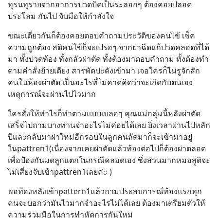
ทุรนทุรายจากอาการปวดบิดเป็นระลอกๆ ต้องคอยปลอด
ประโลม กันไป จับมือให้กำลังใจ
ขณะเดี่ยวกันก็ต้องคอยตอบคำถามประวัติของคนไข้ เช็ค
ความถูกต้อง สติคนไข้ก็จะเปรอๆ จากยาฉีดแก้ปวดคลอดที่ได้
มา ทั้งปวดท้อง ทั้งกลัวผ่าตัด ทั้งต้องมาตอบคำถาม ทั้งต้องทำ
ตามคำสั่งย้ายเตียง สารพัดปะดังเข้ามา เจอใครก็ไม่รูจักสัก
คนในห้องผ่าตัด เป็นอะไรที่ไม่คาดคิดว่าจะเกิดกับตนเอง 
เหตุการณ์จะผ่านไปไวมาก
ใครสั่งให้ทำไรก็ทำตามแบบเบลอๆ คุณแม่กลุ่มนี้หลังผ่าตัด
เสร็จไปถามบางท่านจำอะไรไม่ค่อยได้เลย ยิ่งเวลาผ่านไปหลัก
ปีและกลับมาผ่าใหม่อีกรอบในลูกคนถัดมาก็จะเข้ามาอยู่
ในpattren1(เนื่องจากเคยผ่าตัดแล้วท้องต่อไปก็ต้องผ่าตลอด
เพื่อป้องกันมดลูกแตกในกรณีคลอดเอง ซึ่งส่วนมากหมอสูติจะ
ไม่เสี่ยงจับเข้าpattren1เลยค่ะ )
พอท้องหลังเข้าpattern1แล้วถามประสบการณ์ท้องแรกทุก
คนจะบอกว่ามันไวมากจำอะไรไม่ได้เลย ต้องมาเตรียมตัวให้
ความร่วมมือในการทำหัตการกันใหม่