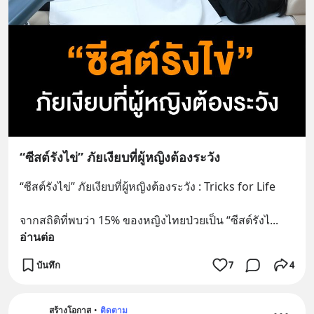
“ซีสต์รังไข่” ภัยเงียบที่ผู้หญิงต้องระวัง
“ซีสต์รังไข่” ภัยเงียบที่ผู้หญิงต้องระวัง : Tricks for Life
จากสถิติที่พบว่า 15% ของหญิงไทยป่วยเป็น “ซีสต์รังไ
... 
อ่านต่อ
บันทึก
7
4
สร้างโอกาส
•
ติดตาม