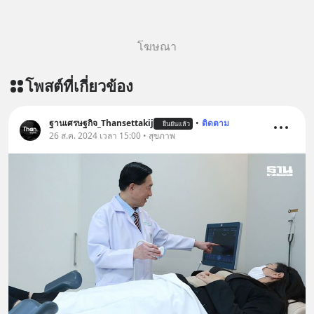
story-ep833-or-is-mysql-really-
dying/ ติดตามสาระดี ๆ อัพเดททุกวัน
ผ่าน Line OA ด.ดล Blog คลิกเลย -->
โฆษณา
https://lin.ee/aMEkyNA
========================= 📣
โพสต์ที่เกี่ยวข้อง
สนับสนุนโดย 📣
=========================
เครียด หลับยาก ผมอยากแนะนำ
ฐานเศรษฐกิจ_Thansettakij
•
ติดตาม
ยืนยันแล้ว
26 ส.ค. 2024 เวลา 15:00 • สุขภาพ
ผลิตภัณฑ์เสริมอาหาร Diip CBD ช่วย
บรรเทาความเครียด ลดความวิตกกังวล
เพิ่มการผ่อนคลาย ซึ่งช่วยให้การนอน
หลับมีประสิทธิภาพมากยิ่งขึ้น 📍 สนใจ
สั่งซื้อสินค้า Diip CBD 💬 LINE :
@diipgeek 🔗 หรือกดลิงก์
https://lin.ee/U91Fzyz