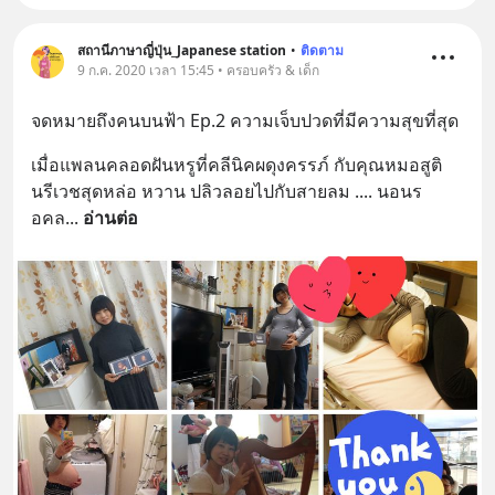
สถานีภาษาญี่ปุ่น_Japanese station
•
ติดตาม
9 ก.ค. 2020 เวลา 15:45 • ครอบครัว & เด็ก
จดหมายถึงคนบนฟ้า Ep.2 ความเจ็บปวดที่มีความสุขที่สุด
เมื่อแพลนคลอดฝันหรูที่คลีนิคผดุงครรภ์ กับคุณหมอสูติ
นรีเวชสุดหล่อ หวาน ปลิวลอยไปกับสายลม .... นอนร
อคล
... 
อ่านต่อ