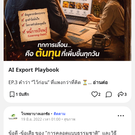
AI Export Playbook
EP.3 คำว่า “ไว้ก่อน” ที่แพงกว่าที่คิด ⏳
... 
อ่านต่อ
1 บันทึก
2
3
โรงพยาบาลเอกชัย
•
ติดตาม
19 มิ.ย. 2022 เวลา 01:00 • สุขภาพ
ข้อดี -ข้อเสีย ของ "การคลอดแบบธรรมชาติ”  และวิธี