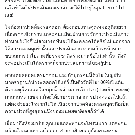
ธรรมชาติได้ก็ต้องเปลี่ยนเส้นทางการคลอดมาผ่าแทน! อ่าว
แล้วทำไมไม่ประเมินแต่แรกล่ะ จะได้ไปอยู่ในpattern 1ไป
เลย!
ไม่ต้องมาปวดท้องรอคลอด  ต้องตอบแทนคุณหมอสูติเลยว่า 
เนื่องจากเชิงกรานแต่ละคนแม้จะผ่านการวัดการประเมินการ
ทำนายยังไงก็ไม่สามารถฟันธงได้จะคลอดได้หรือไม่ นอกจาก
ได้ลองคลอดดูเท่านั้นและประเมินจาก ความก้าวหน้าของ
ขบวนการว่าไปตามที่ธรรมชาติสร้างมาหรือไม่เท่านั้น  สิ่งที่
จะพอประเมินได้คร่าวๆก็จากประสบการณ์ของผู้ป่วย
หากเคยคลอดบุตรมาก่อน และถ้าบุตรคนนี้ตัวไม่ใหญ่เกิน
มาตราฐานก็น่าจะคลอดได้แต่ก็เป็นต้ววัดที่ไม่100%เป็นต้น 
ด้วยเหตุนี้คุณแม่ในกลุ่มนี้จะผ่านการเจ็บปวด (ปวดท้องคลอด) 
มานานหลายชม แม้จะได้ยาบรรเทาอาการปวดคลอดไปแล้ว
แต่คงช่วยอะไรมากไม่ได้ เนื่องจากปวดท้องคลอดบุตรถือเป็น
ความปวดที่สูงสุดอันนึงของมนุษยชาติเลยก็ว่าได้
เมื่อมาถึงห้องผ่าตัด คุณแม่แต่ละท่านจะโทรมมาก แต่ละคน
หน้าเมือกมาเลย เหงื่อออก สายตาสับสน ดูกังวล และจะ