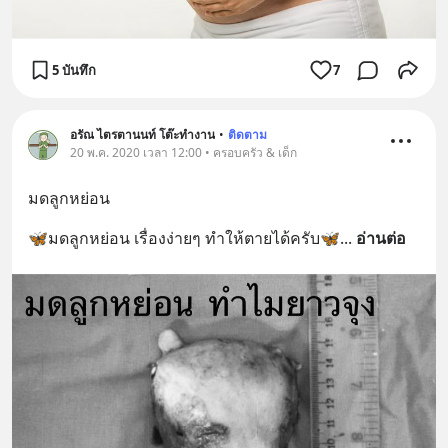
5 บันทึก
7
อรัณ ไตรตานนท์ โต๊ะทำงาน
•
ติดตาม
20 พ.ค. 2020 เวลา 12:00 • ครอบครัว & เด็ก
มดลูกหย่อน
🦋มดลูกหย่อน เรื่องง่ายๆ ทำให้ตายได้ครับ🦋
... 
อ่านต่อ