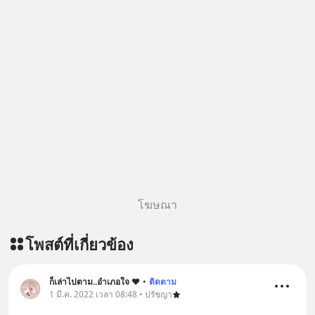
โฆษณา
โพสต์ที่เกี่ยวข้อง
ก็เล่าไปตาม..อำเภอใจ ❤️
•
ติดตาม
1 มี.ค. 2022 เวลา 08:48 • ปรัชญา