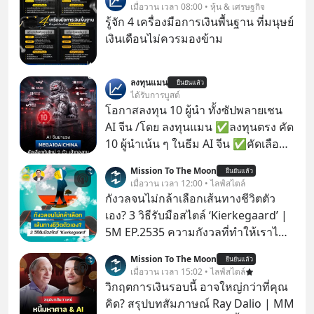
เมื่อวาน เวลา 08:00 • หุ้น & เศรษฐกิจ
รู้จัก 4 เครื่องมือการเงินพื้นฐาน ที่มนุษย์
เงินเดือนไม่ควรมองข้าม
ลงทุนแมน
ยืนยันแล้ว
ได้รับการบูสต์
โอกาสลงทุน 10 ผู้นำ ทั้งซัปพลายเชน
AI จีน /โดย ลงทุนแมน ✅ลงทุนตรง คัด
10 ผู้นำเน้น ๆ ในธีม AI จีน ✅คัดเลือก
หุ้นใหม่ 9 ตัว เข้ากองทุน ✅ร่วมเป็น
Mission To The Moon
ยืนยันแล้ว
เจ้าของผู้นำ AI จีน ตั้งแต่โรงงานผลิตชิป
เมื่อวาน เวลา 12:00 • ไลฟ์สไตล์
หน่วยความจำ โมเดล AI ยันหุ่นยนต์
กังวลจนไม่กล้าเลือกเส้นทางชีวิตตัว
✅ได้การรับยกเว้นภาษี Capital Gain
เอง? 3 วิธีรับมือสไตล์ ‘Kierkegaard’ |
ตามกฎหมายภาษีของประเทศไทย
5M EP.2535 ความกังวลที่ทำให้เราไม่
กล้าตัดสินใจในเรื่องต่างๆ ทั้งเรื่องเล็ก
Mission To The Moon
ยืนยันแล้ว
เรื่องใหญ่ หรือแม้แต่เรื่องสำคัญของ
เมื่อวาน เวลา 15:02 • ไลฟ์สไตล์
ชีวิตเกิดจากการที่เรามี ‘อิสรภาพ’ และมี
วิกฤตการเงินรอบนี้ อาจใหญ่กว่าที่คุณ
ทางเลือกมากมาย ซึ่งเมื่อเทียบกับสัตว์
คิด? สรุปบทสัมภาษณ์ Ray Dalio | MM