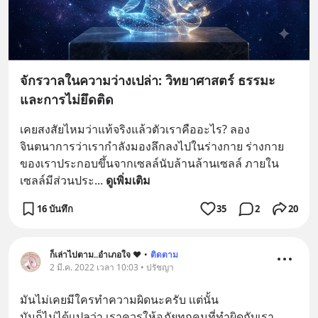
จักรวาลในความว่างเปล่า: วิทยาศาสตร์ ธรรมะ
และการไม่ยึดติด
เคยสงสัยไหมว่าแท้จริงแล้วตัวเราคืออะไร? ลอง
จินตนาการว่าเรากำลังมองลึกลงไปในร่างกาย ร่างกาย
ของเราประกอบขึ้นจากเซลล์นับล้านล้านเซลล์ ภายใน
เซลล์มีส่วนประ
... 
ดูเพิ่มเติม
16 บันทึก
35
2
20
ก็เล่าไปตาม..อำเภอใจ ❤️
•
ติดตาม
2 มี.ค. 2022 เวลา 10:03 • ปรัชญา
มันไม่เคยมีใครทำความผิดนะครับ เเต่นั้น 
มันก็ไม่ได้เเปลว่า เราควรให้อภัยทุกคนที่ทำผิดกับเรา