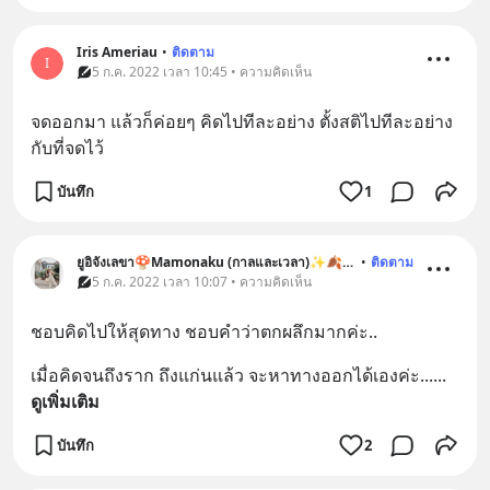
Iris Ameriau
•
ติดตาม
I
5 ก.ค. 2022 เวลา 10:45 • ความคิดเห็น
จดออกมา แล้วก็ค่อยๆ คิดไปทีละอย่าง ตั้งสติไปทีละอย่าง
กับที่จดไว้
บันทึก
1
ยูอิจังเลขา🍄Mamonaku (กาลและเวลา)✨🍂🍃🐞🐶
•
ติดตาม
5 ก.ค. 2022 เวลา 10:07 • ความคิดเห็น
ชอบคิดไปให้สุดทาง ชอบคำว่าตกผลึกมากค่ะ..
เมื่อคิดจนถึงราก ถึงแก่นแล้ว จะหาทางออกได้เองค่ะ...
... 
ดูเพิ่มเติม
บันทึก
2