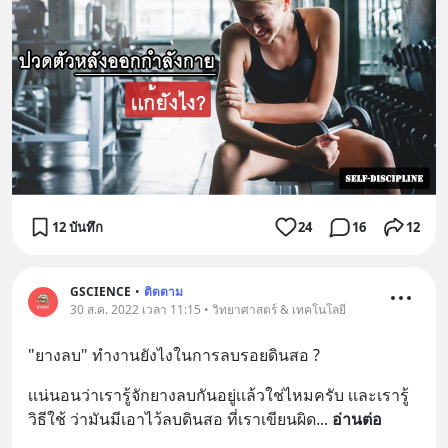
12 บันทึก
24
16
12
GSCIENCE
•
ติดตาม
30 ส.ค. 2022 เวลา 11:15 • วิทยาศาสตร์ & เทคโนโลยี
"ยางลบ" ทำงานยังไงในการลบรอยดินสอ ?
เเน่นอนว่าเรารู้จักยางลบกันอยู่เเล้วใช่ไหมครับ เเละเรารู้
วิธีใช้ ว่ามันมีเอาไว้ลบดินสอ ที่เราเขียนผิด
... 
อ่านต่อ