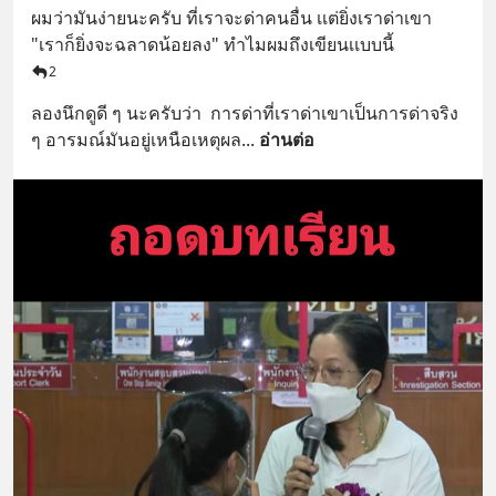
ผมว่ามันง่ายนะครับ ที่เราจะด่าคนอื่น เเต่ยิ่งเราด่าเขา 
"เราก็ยิ่งจะฉลาดน้อยลง" ทำไมผมถึงเขียนเเบบนี้
2
ลองนึกดูดี ๆ นะครับว่า  การด่าที่เราด่าเขาเป็นการด่าจริง 
ๆ อารมณ์มันอยู่เหนือเหตุผล
... 
อ่านต่อ