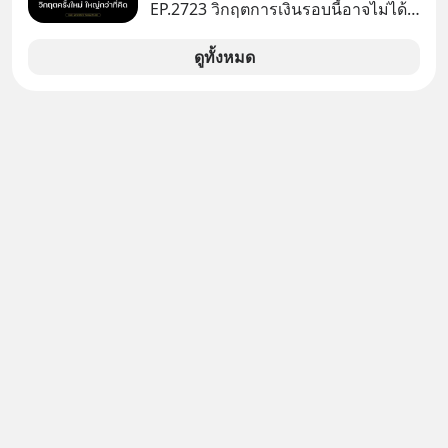
แล้วก็จะเห็นความแตกต่างได้ชัดว่าเรา
EP.2723 วิกฤตการเงินรอบนี้อาจไม่ได้
มี ‘อำนาจ’ ในการเลือกและตัดสินใจ
เหมือนทุกครั้งที่เราเคยเจอ เมื่อ Ray
มากแค่ไหน แต่อิสรภาพ อำนาจ หรือ
Dalio ชายผู้เคยทำนายวิกฤตเศรษฐกิจ
ดูทั้งหมด
การได้มีสิทธิเลือกนี้กลับสร้างความ
มาแล้วหลายต่อหลายครั้ง ออกมาส่ง
กังวลให้กับเรา แล้วเราจะรับมือกับ
สัญญาณเตือนระเบิดเวลาลูกใหม่ที่
ความกังวลนี้อย่างไร? ติดตามได้ในพอด
กำลังก่อตัวขึ้น จาก "ระเบิดหนี้สิน
แคสต์ 5M EP. นี้ #goodtime
มหาศาล" ผสานเข้ากับ "ฟองสบู่กระแส
#5minutespodcast
AI" ที่ผู้คนกำลังแห่ไล่ราคาอย่างบ้าคลั่ง
#missiontothemoonpodcast
บทเรียนจากประวัติศาสตร์ 500 ปี บอก
อะไรเรา? ระเบียบโลกกำลังจะเปลี่ยน
มือไปในทิศทางไหน? และเราควรรับมือ
อย่างไรก่อนที่ทุกอย่างจะสายเกินไป?
ร่วมเจาะลึกบทวิเคราะห์และข้อคิดการ
เงินฉบับ Dalio กันได้ใน EP. นี้
#RayDalio #สรุปบทเรียน #การเงินการ
ลงทุน #MissionToTheMoon
#MissionToTheMoonPodcast