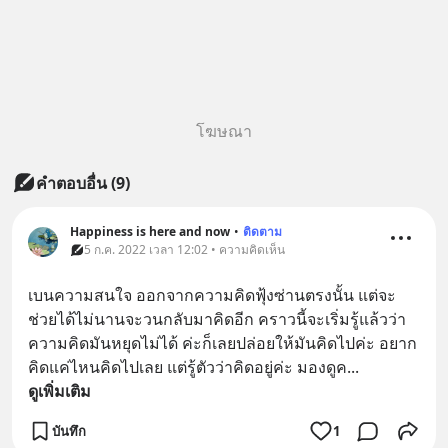
โฆษณา
คำตอบอื่น
(
9
)
Happiness is here and now
•
ติดตาม
5 ก.ค. 2022 เวลา 12:02 • ความคิดเห็น
เบนความสนใจ ออกจากความคิดฟุ้งซ่านตรงนั้น แต่จะ
ช่วยได้ไม่นานจะวนกลับมาคิดอีก คราวนี้จะเริ่มรู้แล้วว่า
ความคิดมันหยุดไม่ได้ ค่ะก็เลยปล่อยให้มันคิดไปค่ะ อยาก
คิดแค่ไหนคิดไปเลย แต่รู้ตัวว่าคิดอยู่ค่ะ มองดูค
... 
ดูเพิ่มเติม
บันทึก
1