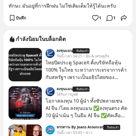
ทักษะ มันอยู่ที่การฝึกฝน ไม่ใช่เติมเต็มให้รู้ได้นะครับ
บันทึก
1
1
กำลังนิยมในบล็อกดิต
ลงทุนแมน
ยืนยันแล้ว
วันนี้ เวลา 04:25 • หุ้น & เศรษฐกิจ
ไทยปิดประตู SpaceX ตั้งบริษัทถือหุ้น
100% ในไทย ระหว่างการเจรจาการค้า
กับสหรัฐฯ เพราะเป็นอธิปไตยของ
ประเทศ Bloomberg รายงาน ไทย
ลงทุนแมน
ยืนยันแล้ว
ประกาศจุดยืนชัดเจนว่า จะไม่อนุญาต
ได้รับการบูสต์
ให้บริษัทสหรัฐฯ ตั้งบริษัทโทรคมนาคม
โอกาสลงทุน 10 ผู้นำ ทั้งซัปพลายเชน
ดาวเทียมที่ถือหุ้น 100% โดยชาวต่าง
AI จีน /โดย ลงทุนแมน ✅ลงทุนตรง คัด
ชาติ ในระหว่างการเจรจาการค้ากับ
10 ผู้นำเน้น ๆ ในธีม AI จีน ✅คัดเลือก
รัฐบาลสหรัฐ โดยให้เหตุผลว่าเป็น
หุ้นใหม่ 9 ตัว เข้ากองทุน ✅ร่วมเป็น
หรรสาระ By Jeans Aroonrat
ประเด็นด้านอธิปไตยของประเทศ
ยืนยันแล้ว
เจ้าของผู้นำ AI จีน ตั้งแต่โรงงานผลิตชิป
วันนี้ เวลา 05:45 • ข่าว