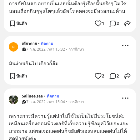
การอัพโหลด​ อยากเป็นแบบนั้นต้องรู้เรื่องนั้นจริงๆ​ ไม่ใช่
นอนเถือกกินๆพุงโตๆแล้วอัพโหลดคงจะมีหรอกนะค้าบ
บันทึก
1
2
เดียวดาย
•
ติดตาม
ด
7 ก.ค. 2022 เวลา 15:32 • การศึกษา
มันง่ายเกินไป เดียวก็ลืม
บันทึก
2
2
Salinee.sae
•
ติดตาม
7 ก.ค. 2022 เวลา 15:04 • การศึกษา
เพราะการมีความรู้แต่นำไปใช้ไม่เป็นไม่มีประโยชน์ค่ะ 
เหมือนเครื่องคอมพิวเตอร์ที่เก็บความรู้ข้อมูลไว้เยอะแยะ
มากมาย แต่พอเจอแดดฝนก็ขยับตัวเองหลบแดดฝนไม่ได้ 
สุดท้ายพังค่ะ