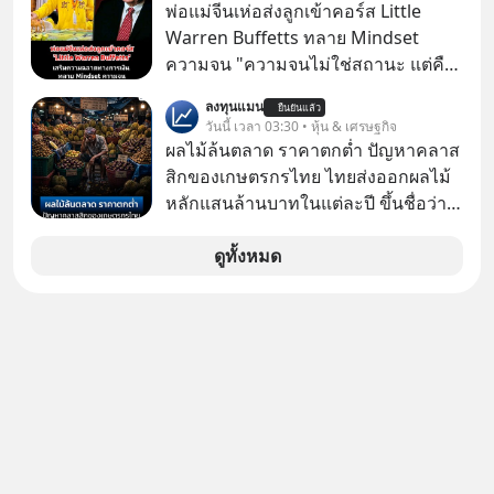
หน่วยความจำ โมเดล AI ยันหุ่นยนต์
พ่อแม่จีนเห่อส่งลูกเข้าคอร์ส Little
✅ได้การรับยกเว้นภาษี Capital Gain
Warren Buffetts ทลาย Mindset
ตามกฎหมายภาษีของประเทศไทย
ความจน "ความจนไม่ใช่สถานะ แต่คือ
Mindset"
ลงทุนแมน
ยืนยันแล้ว
วันนี้ เวลา 03:30 • หุ้น & เศรษฐกิจ
ผลไม้ล้นตลาด ราคาตกต่ำ ปัญหาคลาส
สิกของเกษตรกรไทย ไทยส่งออกผลไม้
หลักแสนล้านบาทในแต่ละปี ขึ้นชื่อว่า
เป็นผู้ผลิตและส่งออกผลไม้เมืองร้อน
เบอร์ต้น ๆ ของโลก
ดูทั้งหมด