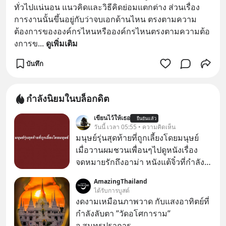
ทั่วไปแน่นอน แนวคิดและวิธีคิดย่อมแตกต่าง ส่วนเรื่อง
การงานนั้นขึ้นอยู่กับว่าจบเอกด้านไหน ตรงตามความ
ต้องการขององค์กรไหนหรือองค์กรไหนตรงตามความต้อ
งการข
... 
ดูเพิ่มเติม
บันทึก
กำลังนิยมในบล็อกดิต
เขียนไว้ให้เธอ
ยืนยันแล้ว
วันนี้ เวลา 05:55 • ความคิดเห็น
มนุษย์รุ่นสุดท้ายที่ถูกเลี้ยงโดยมนุษย์
เมื่อวานผมชวนเพื่อนๆไปดูหนังเรื่อง
จดหมายรักถึงอาม่า หนังแต้จิ๋วที่กำลัง
โด่งดังทั่วโลกอยู่ในตอนนี้ เหตุเกิดจาก
AmazingThailand
ป๊าผมเห็นโปสเตอร์หนังเรื่องนี้หลาย
ได้รับการบูสต์
เดือนก่อนและอยากดูมาก ด้วยเพราะว่า
งดงามเหมือนภาพวาด กับแสงอาทิตย์ที่
อากงก็มาจากเมืองจีน ป๊าก็พูดแต้จิ๋วได้
กำลังลับตา ”วัดอโศการาม”
มีเรื่องราวมีความผูกพันที่ได้ยินตั้งแต่
จ.สมุทรปราการ