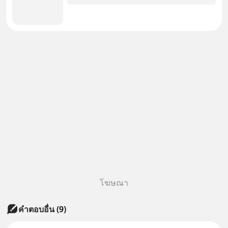
โฆษณา
คำตอบอื่น
(
9
)