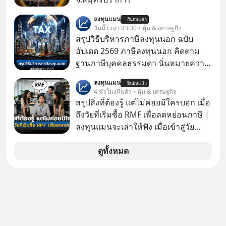
เด็ก
ลงทุนแมน
ยืนยันแล้ว
วันนี้ เวลา 03:30 • หุ้น & เศรษฐกิจ
สรุปวิธีบริหารภาษีลงทุนนอก ฉบับ
อัปเดต 2569 ภาษีลงทุนนอก คิดตาม
ฐานภาษีบุคคลธรรมดา นั่นหมายความ
ว่าถ้าเรามีกำไร 100,000 บาท
ลงทุนแมน
ยืนยันแล้ว
4 ชั่วโมงที่แล้ว • หุ้น & เศรษฐกิจ
สรุปสิ่งที่ต้องรู้ แต่ไม่ค่อยมีใครบอก เมื่อ
ถึงวัยที่เริ่มซื้อ RMF เพื่อลดหย่อนภาษี |
ลงทุนแมนจะเล่าให้ฟัง เมื่อเข้าสู่วัย
ทำงานและเริ่มมีรายได้ถึงเกณฑ์เสีย
ภาษี หลายคนมักได้รับคำแนะนำให้
ดูทั้งหมด
ลงทุนใน RMF เพราะนอกจากจะช่วยลด
หย่อนภาษีได้แล้ว ยังเป็นโอกาสในการ
สร้างความมั่งคั่งระยะยาว แต่น้อยคน
นักที่จะลงลึกว่า ถ้าลงทุนใน RMF ควรรู้
อะไรบ้าง ควรดู ตรงไหน ทำอย่างไร ถึง
จะดีกับเรา แล้วเราควรรู้ข้อมูลอะไร