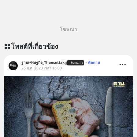
โฆษณา
โพสต์ที่เกี่ยวข้อง
ฐานเศรษฐกิจ_Thansettakij
•
ติดตาม
ยืนยันแล้ว
26 ม.ค. 2023 เวลา 16:00