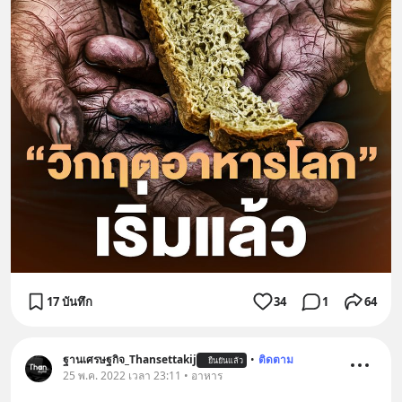
17 บันทึก
34
1
64
ฐานเศรษฐกิจ_Thansettakij
•
ติดตาม
ยืนยันแล้ว
25 พ.ค. 2022 เวลา 23:11 • อาหาร