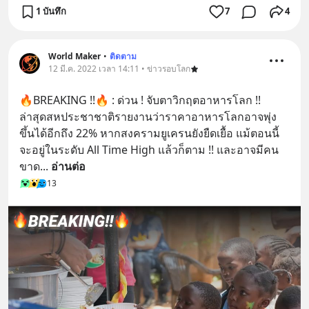
1 บันทึก
7
4
World Maker
•
ติดตาม
12 มี.ค. 2022 เวลา 14:11 • ข่าวรอบโลก
🔥BREAKING !!🔥 : ด่วน ! จับตาวิกฤตอาหารโลก !! 
ล่าสุดสหประชาชาติรายงานว่าราคาอาหารโลกอาจพุ่ง
ขึ้นได้อีกถึง 22% หากสงครามยูเครนยังยืดเยื้อ แม้ตอนนี้
จะอยู่ในระดับ All Time High แล้วก็ตาม !! และอาจมีคน
ขาด
... 
อ่านต่อ
13