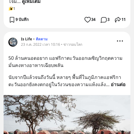
โจม
... 
ดูเพิ่มเติม
1
9 บันทึก
34
3
11
Is Life
•
ติดตาม
23 ก.ค. 2022 เวลา 10:16 • ข่าวรอบโลก
50 ล้านคนอดอยาก แอฟริกาตะวันออกเผชิญวิกฤตความ
มั่นคงทางอาหารเฉียบพลัน
นับจากปีแล้วจนถึงวันนี้ หลายๆ พื้นที่ในภูมิภาคแอฟริกา
ตะวันออกยังคงตกอยู่ในวังวนของความแห้งแล้ง
... 
อ่านต่อ