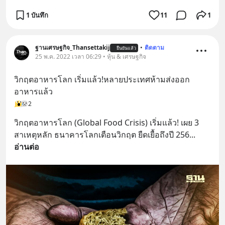
1 บันทึก
11
1
ฐานเศรษฐกิจ_Thansettakij
•
ติดตาม
ยืนยันแล้ว
25 พ.ค. 2022 เวลา 06:29 • หุ้น & เศรษฐกิจ
วิกฤตอาหารโลก เริ่มแล้ว!หลายประเทศห้ามส่งออก
อาหารแล้ว
2
วิกฤตอาหารโลก (Global Food Crisis) เริ่มแล้ว! เผย 3 
สาเหตุหลัก ธนาคารโลกเตือนวิกฤต ยืดเยื้อถึงปี 256
... 
อ่านต่อ