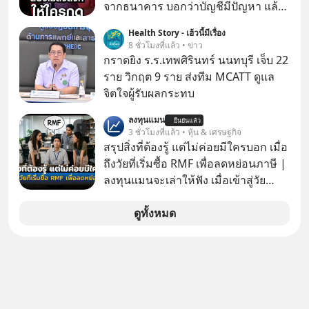
จากธนาคาร บอกว่าบัญชีมีปัญหา แล้ว
ให้กดลิงก์โน่นนี่ หรือสแกนคิวอาร์โค้ด
Health Story - เฮ้วนี้มีเรื่อง
ทันที มาฟัง “ป้าเก๋าเล่ากลโกง” เพื่อรู้ทัน
8 ชั่วโมงที่แล้ว • ข่าว
มุกหลอกลวงในคราบความน่าเชื่อถือ
กราดยิง ร.ร.เทพศิรินทร์ นนทบุรี เจ็บ 22
กันค่ะ #แก้เกมกลโกง #ป้าเก๋าเล่ากล
ราย วิกฤต 9 ราย ส่งทีม MCATT ดูแล
โกง #LivesSustainably #อยู่อย่าง
จิตใจผู้รับผลกระทบ
ยั่งยืน #CyberSecurity #ป้าเก๋า
ลงทุนแมน
#FraudEducation #FinancialLiteracy
ยืนยันแล้ว
3 ชั่วโมงที่แล้ว • หุ้น & เศรษฐกิจ
#DigitalBankWithHumanTouch
สรุปสิ่งที่ต้องรู้ แต่ไม่ค่อยมีใครบอก เมื่อ
ถึงวัยที่เริ่มซื้อ RMF เพื่อลดหย่อนภาษี |
ลงทุนแมนจะเล่าให้ฟัง เมื่อเข้าสู่วัย
ทำงานและเริ่มมีรายได้ถึงเกณฑ์เสีย
ภาษี หลายคนมักได้รับคำแนะนำให้
ดูทั้งหมด
ลงทุนใน RMF เพราะนอกจากจะช่วยลด
หย่อนภาษีได้แล้ว ยังเป็นโอกาสในการ
สร้างความมั่งคั่งระยะยาว แต่น้อยคน
นักที่จะลงลึกว่า ถ้าลงทุนใน RMF ควรรู้
อะไรบ้าง ควรดู ตรงไหน ทำอย่างไร ถึง