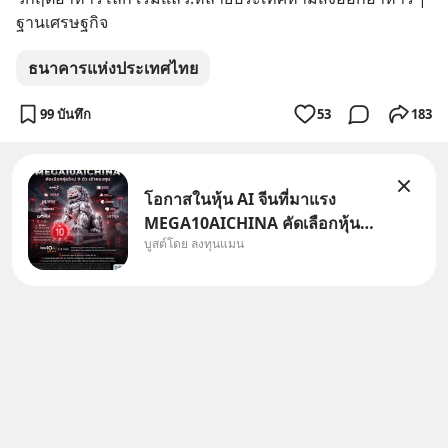
ฐานเศรษฐกิจ
ธนาคารแห่งประเทศไทย
99 บันทึก
53
183
โอกาสในหุ้น AI จีนที่มาแรง
MEGA10AICHINA คัดเลือกหุ้น
บูสต์โดย ลงทุนแมน
ใหม่ 9 ตัว เข้ากองทุน.. ครอบคลุม
ทั้งซัปพลายเชน AI จีน พิเศษ ช่วง
3 - 19 ส.ค. 69 มีโปรโมชัน ลด
50% ค่าธรรมเนียมซื้อ | ยอด 2
ล้านบาทขึ้นไป ฟรีค่าธรร