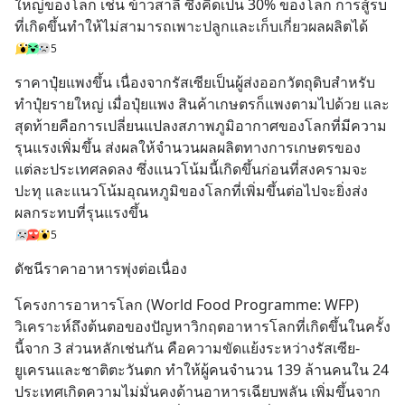
ใหญ่ของโลก เช่น ข้าวสาลี ซึ่งคิดเป็น 30% ของโลก การสู้รบ
ที่เกิดขึ้นทำให้ไม่สามารถเพาะปลูกและเก็บเกี่ยวผลผลิตได้
5
ราคาปุ๋ยแพงขึ้น เนื่องจากรัสเซียเป็นผู้ส่งออกวัตถุดิบสำหรับ
ทำปุ๋ยรายใหญ่ เมื่อปุ๋ยแพง สินค้าเกษตรก็แพงตามไปด้วย และ
สุดท้ายคือการเปลี่ยนแปลงสภาพภูมิอากาศของโลกที่มีความ
รุนแรงเพิ่มขึ้น ส่งผลให้จำนวนผลผลิตทางการเกษตรของ
แต่ละประเทศลดลง ซึ่งแนวโน้มนี้เกิดขึ้นก่อนที่สงครามจะ
ปะทุ และแนวโน้มอุณหภูมิของโลกที่เพิ่มขึ้นต่อไปจะยิ่งส่ง
ผลกระทบที่รุนแรงขึ้น
5
ดัชนีราคาอาหารพุ่งต่อเนื่อง
โครงการอาหารโลก (World Food Programme: WFP) 
วิเคราะห์ถึงต้นตอของปัญหาวิกฤตอาหารโลกที่เกิดขึ้นในครั้ง
นี้จาก 3 ส่วนหลักเช่นกัน คือความขัดแย้งระหว่างรัสเซีย-
ยูเครนและชาติตะวันตก ทำให้ผู้คนจำนวน 139 ล้านคนใน 24 
ประเทศเกิดความไม่มั่นคงด้านอาหารเฉียบพลัน เพิ่มขึ้นจาก 