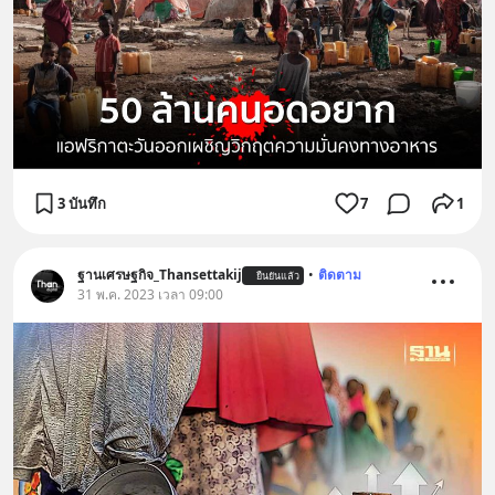
3 บันทึก
7
1
ฐานเศรษฐกิจ_Thansettakij
•
ติดตาม
ยืนยันแล้ว
31 พ.ค. 2023 เวลา 09:00