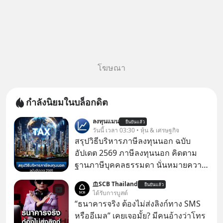
โฆษณา
กำลังนิยมในบล็อกดิต
ลงทุนแมน
ยืนยันแล้ว
วันนี้ เวลา 03:30 • หุ้น & เศรษฐกิจ
สรุปวิธีบริหารภาษีลงทุนนอก ฉบับ
อัปเดต 2569 ภาษีลงทุนนอก คิดตาม
ฐานภาษีบุคคลธรรมดา นั่นหมายความ
ว่าถ้าเรามีกำไร 100,000 บาท
SCB Thailand
ยืนยันแล้ว
ได้รับการบูสต์
“ธนาคารจริง ต้องไม่ส่งลิงก์ทาง SMS
หรืออีเมล” เคยเจอมั้ย? มีคนอ้างว่าโทร