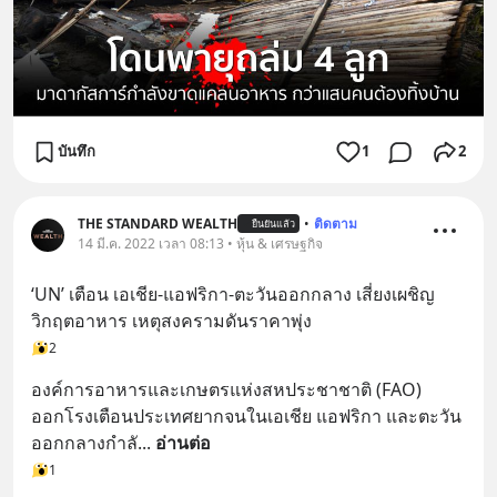
บันทึก
1
2
THE STANDARD WEALTH
•
ติดตาม
ยืนยันแล้ว
14 มี.ค. 2022 เวลา 08:13 • หุ้น & เศรษฐกิจ
‘UN’ เตือน เอเชีย-แอฟริกา-ตะวันออกกลาง เสี่ยงเผชิญ
วิกฤตอาหาร เหตุสงครามดันราคาพุ่ง
2
องค์การอาหารและเกษตรแห่งสหประชาชาติ (FAO) 
ออกโรงเตือนประเทศยากจนในเอเชีย แอฟริกา และตะวัน
ออกกลางกำลั
... 
อ่านต่อ
1