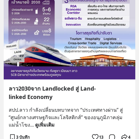
ลาว2030จาก Landlocked สู่ Land-
linked Economy
สปป.ลาว กำลังเปลี่ยนบทบาทจาก “ประเทศทางผ่าน” สู่ 
“ศูนย์กลางเศรษฐกิจและโลจิสติกส์” ของอนุภูมิภาคลุ่ม
แม่น้ำโขง
... 
ดูเพิ่มเติม
3 บันทึก
13
4