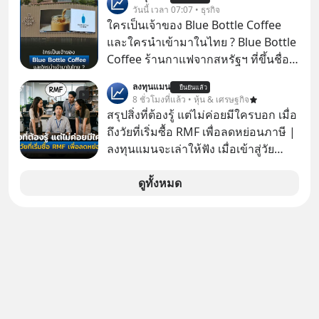
ล้นตลาด #เศรษฐกิจไทย #EICAround
วันนี้ เวลา 07:07 • ธุรกิจ
#SCBThailand สามารถดูคลิปที่
ใครเป็นเจ้าของ Blue Bottle Coffee
youtube ประกอบได้ที่ link :
และใครนำเข้ามาในไทย ? Blue Bottle
https://youtube.com/shorts/-
Coffee ร้านกาแฟจากสหรัฐฯ ที่ขึ้นชื่อ
xU9gYcfVJk?feature=share
เรื่องความพิถีพิถัน กำลังจะเปิดสาขา
ลงทุนแมน
ยืนยันแล้ว
แรกในประเทศไทย ที่ Central Park
8 ชั่วโมงที่แล้ว • หุ้น & เศรษฐกิจ
สรุปสิ่งที่ต้องรู้ แต่ไม่ค่อยมีใครบอก เมื่อ
ถึงวัยที่เริ่มซื้อ RMF เพื่อลดหย่อนภาษี |
ลงทุนแมนจะเล่าให้ฟัง เมื่อเข้าสู่วัย
ทำงานและเริ่มมีรายได้ถึงเกณฑ์เสีย
ภาษี หลายคนมักได้รับคำแนะนำให้
ดูทั้งหมด
ลงทุนใน RMF เพราะนอกจากจะช่วยลด
หย่อนภาษีได้แล้ว ยังเป็นโอกาสในการ
สร้างความมั่งคั่งระยะยาว แต่น้อยคน
นักที่จะลงลึกว่า ถ้าลงทุนใน RMF ควรรู้
อะไรบ้าง ควรดู ตรงไหน ทำอย่างไร ถึง
จะดีกับเรา แล้วเราควรรู้ข้อมูลอะไร
เกี่ยวกับ RMF บ้าง เพื่อให้นำไปใช้ต่อได้