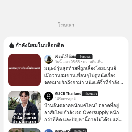
โฆษณา
กำลังนิยมในบล็อกดิต
เขียนไว้ให้เธอ
ยืนยันแล้ว
วันนี้ เวลา 05:55 • ความคิดเห็น
มนุษย์รุ่นสุดท้ายที่ถูกเลี้ยงโดยมนุษย์
เมื่อวานผมชวนเพื่อนๆไปดูหนังเรื่อง
จดหมายรักถึงอาม่า หนังแต้จิ๋วที่กำลัง
โด่งดังทั่วโลกอยู่ในตอนนี้ เหตุเกิดจาก
SCB Thailand
ยืนยันแล้ว
ป๊าผมเห็นโปสเตอร์หนังเรื่องนี้หลาย
ได้รับการบูสต์
เดือนก่อนและอยากดูมาก ด้วยเพราะว่า
บ้านล้นตลาดหนักแค่ไหน? ตลาดที่อยู่
อากงก็มาจากเมืองจีน ป๊าก็พูดแต้จิ๋วได้
อาศัยไทยกำลังเจอ Oversupply หนัก
มีเรื่องราวมีความผูกพันที่ได้ยินตั้งแต่
กว่าที่คิด และปัญหานี้อาจไม่ได้จบแค่
เด็ก
เรื่องเศรษฐกิจ #SCBEIC #อสังหา #บ้าน
ลงทุนแมน
ยืนยันแล้ว