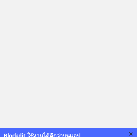
จริง ๆ ลงทุนแมนจะเล่าให้ฟัง
Blockdit ใช้งานได้ดีกว่าบนแอป