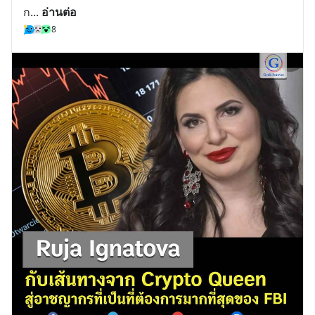
ก
... 
อ่านต่อ
8