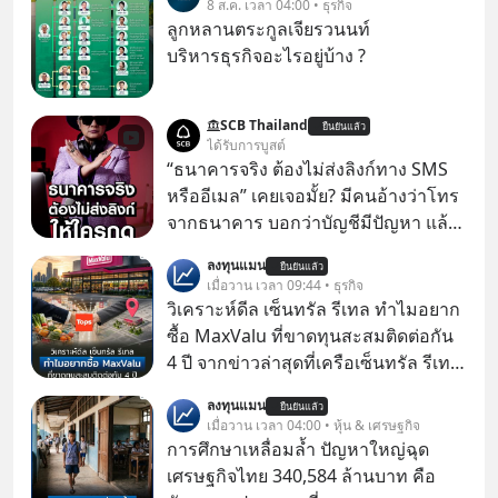
8 ส.ค. เวลา 04:00 • ธุรกิจ
ลูกหลานตระกูลเจียรวนนท์
บริหารธุรกิจอะไรอยู่บ้าง ?
SCB Thailand
ยืนยันแล้ว
ได้รับการบูสต์
“ธนาคารจริง ต้องไม่ส่งลิงก์ทาง SMS
หรืออีเมล” เคยเจอมั้ย? มีคนอ้างว่าโทร
จากธนาคาร บอกว่าบัญชีมีปัญหา แล้ว
ให้กดลิงก์โน่นนี่ หรือสแกนคิวอาร์โค้ด
ลงทุนแมน
ยืนยันแล้ว
ทันที มาฟัง “ป้าเก๋าเล่ากลโกง” เพื่อรู้ทัน
เมื่อวาน เวลา 09:44 • ธุรกิจ
มุกหลอกลวงในคราบความน่าเชื่อถือ
วิเคราะห์ดีล เซ็นทรัล รีเทล ทำไมอยาก
กันค่ะ #แก้เกมกลโกง #ป้าเก๋าเล่ากล
ซื้อ MaxValu ที่ขาดทุนสะสมติดต่อกัน
โกง #LivesSustainably #อยู่อย่าง
4 ปี จากข่าวล่าสุดที่เครือเซ็นทรัล รีเทล
ยั่งยืน #CyberSecurity #ป้าเก๋า
หรือ CRC เจ้าของ Tops ประกาศซื้อซู
ลงทุนแมน
#FraudEducation #FinancialLiteracy
ยืนยันแล้ว
เปอร์มาร์เก็ต MaxValu ในประเทศไทย
เมื่อวาน เวลา 04:00 • หุ้น & เศรษฐกิจ
#DigitalBankWithHumanTouch
ที่มีอยู่ทั้งหมด 30 สาขา และจะเปลี่ยน
การศึกษาเหลื่อมล้ำ ปัญหาใหญ่ฉุด
MaxValu เป็นแบรนด์ Tops ทั้งหมด
เศรษฐกิจไทย 340,584 ล้านบาท คือ