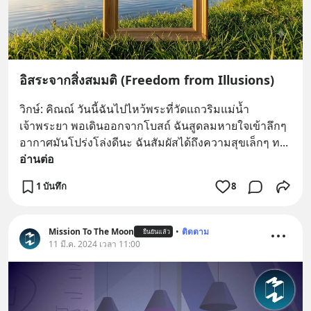
อิสระจากสิ่งสมมติ (Freedom from Illusions)
วิกษ์: คิณณ์ วันนี้ฉันไปไหว้พระที่วัดแถวริมแม่น้ำ
เจ้าพระยา พอเดินออกจากโบสถ์ ฉันสูดลมหายใจเข้าลึกๆ 
อากาศมันโปร่งโล่งดีนะ ฉันสัมผัสได้ถึงความสุขเล็กๆ ท
... 
อ่านต่อ
1 บันทึก
8
Mission To The Moon
•
ติดตาม
ยืนยันแล้ว
11 มี.ค. 2024 เวลา 11:00