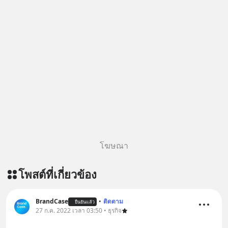
โฆษณา
โพสต์ที่เกี่ยวข้อง
BrandCase
•
ติดตาม
ยืนยันแล้ว
27 ก.ค. 2022 เวลา 03:50 • ธุรกิจ