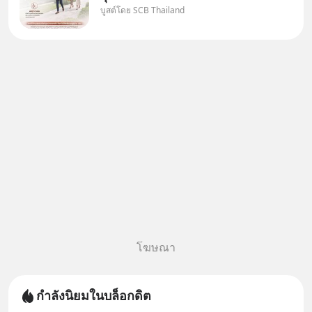
บูสต์โดย SCB Thailand
"เมื่อเป็นลูกของพ่อและแม่ ก็ย่อม
เป็นบุตรชอบด้วยกฎหมายของทั้ง
สองฝ่าย" แต่ในความเป็นจริง
กฎหมายไทยไม่ได้กำหนดไว้แบบ
นั้น
โฆษณา
กำลังนิยมในบล็อกดิต