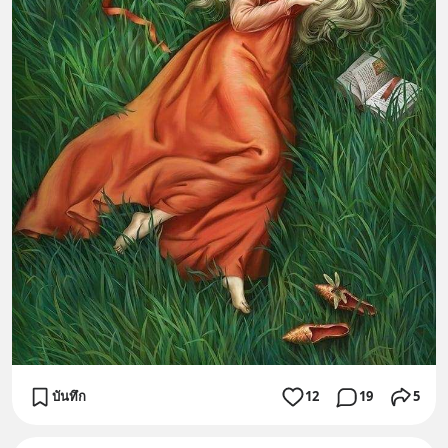
บันทึก
12
19
5