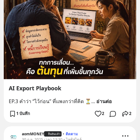
AI Export Playbook
EP.3 คำว่า “ไว้ก่อน” ที่แพงกว่าที่คิด ⏳
... 
อ่านต่อ
1 บันทึก
2
2
aomMONEY
•
ติดตาม
ยืนยันแล้ว
30 ก.ย. 2025 เวลา 13:30 • ไลฟ์สไตล์