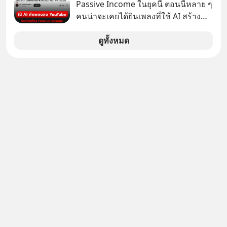
ชื่อเหล่านี้คือ “ตำนาน” ระดับเทพที่นัก
Passive Income ในยุคนี้ ตอนนี้หลาย ๆ
เล่นเครื่องเสียงยุคก่อนยอมจ่ายเงินหลัก
คนน่าจะเคยได้ยินเพลงที่ใช้ AI สร้าง
แสนเพื่อครอบครอง แต่เบื้องหลังความ
ผ่านหูกันมาบ้าง เช่น เพลง “ไม่มีใคร
แมสนี้ มีโศกนาฏกรรมของโลกธุรกิจ
รู้ตัวเรา” จากช่องชื่อว่า UNHEARD
ดูทั้งหมด
ซ่อนอยู่ อาณาจักรเครื่องเสียงที่ยิ่งใหญ่
MUSIC ที่ตอนนี้มียอดรับชมกว่า 26
ที่สุดบนโลก ถูกกว้านซื้อไปด้วยมูลค่า 8
ล้านครั้งแล้ว
พันล้านดอลลาร์โดย Samsung และสิ่ง
ที่เจ็บปวดที่สุดคือ ยักษ์ใหญ่จาก
เกาหลีใต้ไม่ได้ซื้อเพราะหลงใหลใน
เสียงเพลง แต่ซื้อเพื่อเป็นทางลัดเอา
เทคโนโลยีไปใส่ในหน้าปัดรถยนต์
อัจฉริยะ จากจุดสูงสุดของศิลปะแห่ง
เสียงดนตรี ทำไมถึงจบลงด้วยการเป็น
แค่บรรทัดหนึ่งในบัญชีทรัพย์สินของ
บริษัทอื่น เลือกฟังกันได้เลยนะครับ อย่า
ลืมกด Follow ติดตาม PodCast ช่อง
Geek Forever’s Podcast ของผมกัน
ด้วยนะครับ 🎧 ฟังผ่าน Spotify :
https://tinyurl.com/mr39sd7c 🎧 ฟัง