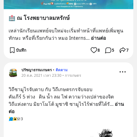
🏥 ณ โรงพยาบาลมหรักษ์
เหล่านักเรียนแพทย์จบใหม่จะเริ่มทำหน้าที่แพทย์เพิ่มพูน
ทักษะ หรือที่เรียกกันว่า หมอ Interns
... 
อ่านต่อ
บันทึก
8
5
7
ปรัชญาธรรมเกษตร
•
ติดตาม
20 ส.ค. 2021 เวลา 23:30 • การเกษตร
วิถีซามูไรจับดาบ กับ วิถีเกษตรกรจับจอบ
คัมภีร์ 5 ห่วง   ดิน น้ำ ลม ไฟ ความว่างเปล่าของจิต 
วิถีแห่งดาบ มิยาโมโต้ มูซาชิ ซามูไรไร้พ่ายที่ได้รั
... 
อ่าน
ต่อ
3