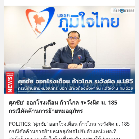
เติม Line : https://lin.ee/uaQvU5C
#เรียนรู้ผ่านการใช้จริง #มากกว่าการ
เรียนภาษา #InspireEnglish
ศุภชัย' ออกโรงเตือน ก้าวไกล ระวังผิด ม. 185
กรณีคัดค้านการย้ายหมอสุภัทร
POLITICS: 'ศุภชัย' ออกโรงเตือน ก้าวไกล ระวังผิด ม. 185 
กรณีคัดค้านการย้ายหมอสุภัทรไปรับตำแหน่ง ผอ.ที่
สะบ้าย้อย บอก เข้าใจต้องพึ่งพากัน แต่ขอให้อ่านกฎห
... 