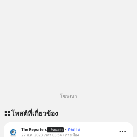
ผ่าน Apple Podcast :
https://bit.ly/4yVPIpg 🎧 ฟังผ่าน
Podbean : https://bit.ly/4hr2jL3 🎧
ฟังผ่าน Youtube :
https://youtu.be/B6IZDYopZLw The
original article appeared here
https://www.tharadhol.com/geek-
story-ep831-who-killed-harman-
kardon/ ติดตามสาระดี ๆ อัพเดททุกวัน
ผ่าน Line OA ด.ดล Blog คลิกเลย -->
https://lin.ee/aMEkyNA
=========================
สนับสนุนโดย Inspire English
โฆษณา
========================= 📍กด
รับสิทธิ์ทดลองเรียนฟรี! กับ Inspire
โพสต์ที่เกี่ยวข้อง
English ที่นี่ : inspire-
english.in.th/event/inspire-english-
x-ด-ดล-blog-mrtharadhol-แคมเปญ
The Reporters
•
ติดตาม
ยืนยันแล้ว
พิเศษ/ ติดต่อสอบถามคอร์สเรียนเพิ่ม
27 ม.ค. 2023 เวลา 03:54 • การเมือง