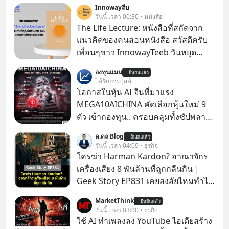
Innowayถีบ
วันนี้ เวลา 00:30 • หนังสือ
The Life Lecture: หนังสือที่สกัดจาก
แนวคิดของคนสอนหนังสือ สวัสดีครับ
เพื่อนๆชาว InnowayTeeb วันหยุด
สบายๆ วันนี้แอดเพิ่งจะอ่านหนังสือที่น่า
ลงทุนแมน
ยืนยันแล้ว
สนใจจบแล้วเกิดคำถามว่า
ได้รับการบูสต์
โอกาสในหุ้น AI จีนที่มาแรง
MEGA10AICHINA คัดเลือกหุ้นใหม่ 9
ตัว เข้ากองทุน.. ครอบคลุมทั้งซัปพลาย
เชน AI จีน พิเศษ ช่วง 3 - 19 ส.ค. 69 มี
ด.ดล Blog
ยืนยันแล้ว
โปรโมชัน ลด 50% ค่าธรรมเนียมซื้อ |
วันนี้ เวลา 04:09 • ธุรกิจ
ยอด 2 ล้านบาทขึ้นไป ฟรีค่าธรรมเนียม
ใครฆ่า Harman Kardon? อาณาจักร
ซื้อ
เครื่องเสียง 8 พันล้านที่ถูกกลืนกิน |
Geek Story EP831 เคยสงสัยไหมทำไม
หูฟัง AKG ถึงกลายเป็นแค่ของแถมใน
MarketThink
ยืนยันแล้ว
กล่องมือถือ? หรือลำโพง JBL ถึงวางขาย
วันนี้ เวลา 03:00 • ธุรกิจ
เกลื่อนตามห้างทั่วไป? ทั้งที่จริง ๆ แล้ว
ใช้ AI ทำเพลงลง YouTube ไอเดียสร้าง