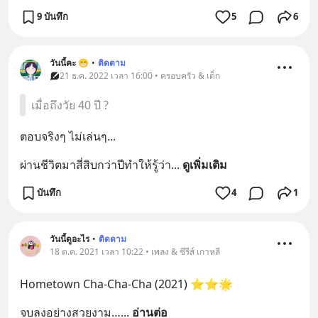
9 บันทึก
5
6
วันนี้คะ 😁
•
ติดตาม
21 ธ.ค. 2022 เวลา 16:00 • ครอบครัว & เด็ก
เมื่อถึงวัย 40 ปี ?
ตอบจริงๆ ไม่เล่นๆ...
ผ่านชีวิตมาสี่สิบกว่าปีทำให้รู้ว่า
... 
ดูเพิ่มเติม
บันทึก
4
1
วันนี้ดูอะไร
•
ติดตาม
18 ต.ค. 2021 เวลา 10:22 • เพลง & ซีรีส์ เกาหลี
Hometown Cha-Cha-Cha (2021) ⭐️⭐️🌟
จบลงอย่างสวยงาม…
... 
อ่านต่อ