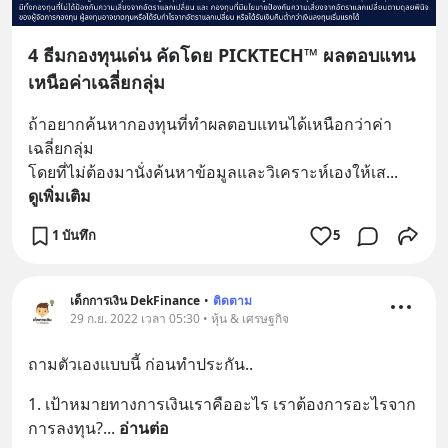
4 ธีมกองทุนเด่น คัดโดย PICKTECH™ ผลตอบแทน
เหนือค่าเฉลี่ยกลุ่ม
ถ้าอยากค้นหากองทุนที่ทำผลตอบแทนได้เหนือกว่าค่า
เฉลี่ยกลุ่ม 
โดยที่ไม่ต้องมานั่งค้นหาข้อมูลและวิเคราะห์เองให้เส
... 
ดูเพิ่มเติม
1 บันทึก
5
เด็กการเงิน DekFinance
•
ติดตาม
29 ก.ย. 2022 เวลา 05:30 • หุ้น & เศรษฐกิจ
ถามตัวเองแบบนี้ ก่อนทำประกัน..
1. เป้าหมายทางการเงินเราคืออะไร เราต้องการอะไรจาก
การลงทุน?
... 
อ่านต่อ