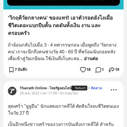
'วิกฤติวัยกลางคน' ของแทร่! เอาตัวรอดยังไงเมื่อ
ชีวิตเดอะแบกบีบคั้น กดดันทั้งเงิน งาน และ
ครอบครัว
ถ้าย้อนกลับไปเมื่อ 3 - 4 ทศวรรษก่อน เมื่อพูดถึง ‘วัยกลาง
คน’ เราจะนึกถึงคนช่วงวัย 40 - 60 ปี ที่พร้อมนับถอยหลัง
เพื่อเข้าสู่วัยเกษียณ ใช้เงินที่เก็บสะสม
... 
อ่านต่อ
7 บันทึก
18
1
19
Thairath Online - ไทยรัฐออนไลน์
•
ติดตาม
ยืนยันแล้ว
29 ส.ค. 2022 เวลา 11:30 • ข่าวรอบโลก
สุดเศร้า "ยูจูอึน" นักแสดงเกาหลีใต้ ตัดสินใจจบชีวิตตนเอง 
ในวัย 27 ปี
เป็นอีกหนึ่งข่าวเศร้าของวงการบันเทิงเกาหลีใต้ สำหรับ