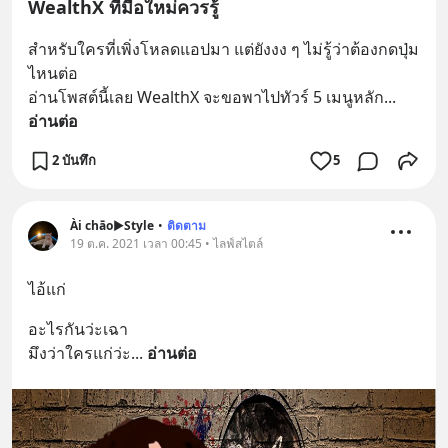
WealthX ที่มือใหม่ควรรู้
สำหรับใครที่เพิ่งโหลดแอปมา แต่ยังงง ๆ ไม่รู้ว่าต้องกดปุ่ม
ไหนต่อ
อ่านโพสต์นี้เลย WealthX จะขอพาไปทัวร์ 5 เมนูหลัก
... 
อ่านต่อ
2 บันทึก
5
Ài chāo▶️Style
•
ติดตาม
19 ต.ค. 2021 เวลา 00:45 • ไลฟ์สไตล์
ไอ้แก่
อะไรกันว่ะเฉา
มึงว่าใครแก่ว่ะ
... 
อ่านต่อ