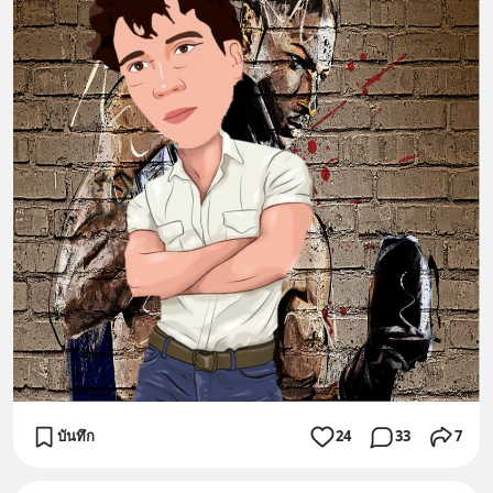
บันทึก
24
33
7