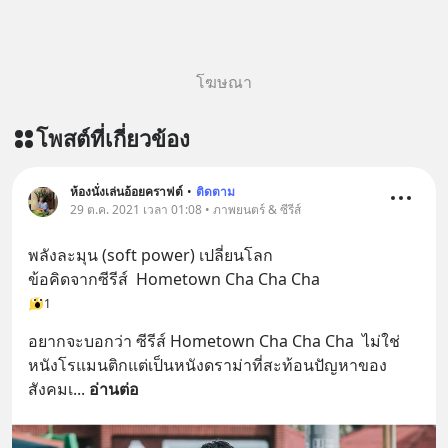
เครียด หลับยาก ผมอยากแนะนำ
ผลิตภัณฑ์เสริมอาหาร Diip CBD ช่วย
บรรเทาความเครียด ลดความวิตกกังวล
โฆษณา
เพิ่มการผ่อนคลาย ซึ่งช่วยให้การนอน
หลับมีประสิทธิภาพมากยิ่งขึ้น 📍 สนใจ
โพสต์ที่เกี่ยวข้อง
สั่งซื้อสินค้า Diip CBD 💬 LINE :
@diipgeek 🔗 หรือกดลิงก์
https://lin.ee/U91Fzyz
ห้องนั่งเล่นอ้อยคราฟต์
•
ติดตาม
29 ต.ค. 2021 เวลา 01:08 • ภาพยนตร์ & ซีรีส์
พลังละมุน (soft power) เปลี่ยนโลก 
ข้อคิดจากซีรีส์  Hometown Cha Cha Cha
1
อยากจะบอกว่า ซีรีส์ Hometown Cha Cha Cha  ไม่ใช่
หนังโรแมนติกแต่เป็นหนังดราม่าที่สะท้อนปัญหาของ
สังคมเ
... 
อ่านต่อ