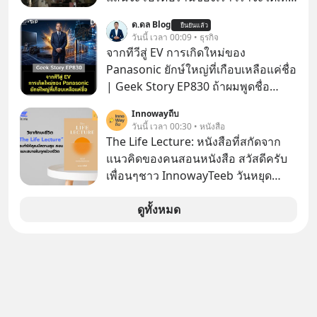
เนเปิลแบบที่มันเป็นทั้งวัน
ด.ดล Blog
ยืนยันแล้ว
วันนี้ เวลา 00:09 • ธุรกิจ
จากทีวีสู่ EV การเกิดใหม่ของ
Panasonic ยักษ์ใหญ่ที่เกือบเหลือแค่ชื่อ
| Geek Story EP830 ถ้าผมพูดชื่อ
Panasoni คุณนึกถึงอะไร? ทีวี, ตู้เย็น,
Innowayถีบ
ถ่านไฟฉาย? ถ้าคุณยังคิดแบบนั้น แสดง
วันนี้ เวลา 00:30 • หนังสือ
ว่าคุณกำลังพลาดเรื่องราวการ
The Life Lecture: หนังสือที่สกัดจาก
‘Rebranding’ ที่ดุเดือดที่สุดใน
แนวคิดของคนสอนหนังสือ สวัสดีครับ
ประวัติศาสตร์ญี่ปุ่น! รู้หรือไม่ว่า ในวันที่
เพื่อนๆชาว InnowayTeeb วันหยุด
พวกเขาขาดทุนย่อยยับเกือบ 3 แสนล้าน
สบายๆ วันนี้แอดเพิ่งจะอ่านหนังสือที่น่า
บาท Panasonic ตัดสินใจหักดิบ ทิ้ง
สนใจจบแล้วเกิดคำถามว่า
ดูทั้งหมด
ตลาดเครื่องใช้ไฟฟ้าที่สู้ B2C ไม่ไหว
แล้วหันไปเดิมพันครั้งใหญ่กับ Tesla
และ Software Solutions จนวันนี้พวก
เขากลายเป็นกระดูกสันหลังของ
อุตสาหกรรม EV โลกไปแล้ว… พวกเขา
ทำได้อย่างไร เลือกฟังกันได้เลยนะครับ