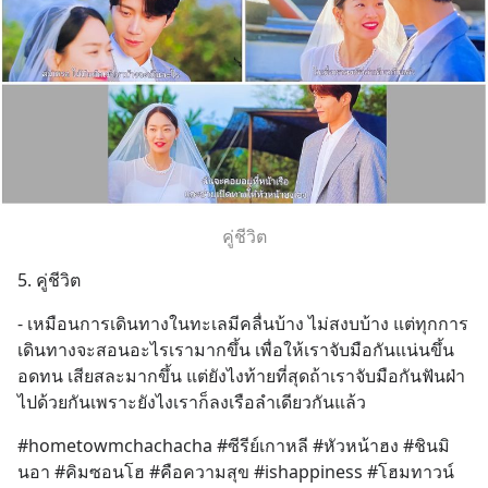
คู่ชีวิต
5. คู่ชีวิต
- เหมือนการเดินทางในทะเลมีคลื่นบ้าง ไม่สงบบ้าง แต่ทุกการ
เดินทางจะสอนอะไรเรามากขึ้น เพื่อให้เราจับมือกันแน่นขึ้น 
อดทน เสียสละมากขึ้น แต่ยังไงท้ายที่สุดถ้าเราจับมือกันฟันฝ่า
ไปด้วยกันเพราะยังไงเราก็ลงเรือลำเดียวกันแล้ว
#hometowmchachacha #ซีรีย์เกาหลี #หัวหน้าฮง #ชินมิ
นอา #คิมซอนโฮ #คือความสุข #ishappiness #โฮมทาวน์