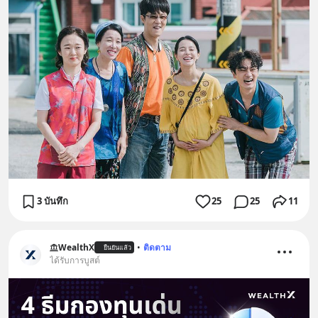
3 บันทึก
25
25
11
WealthX
•
ติดตาม
ยืนยันแล้ว
ได้รับการบูสต์