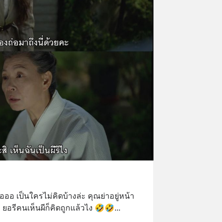
คืออออ เป็นใครไม่คิดบ้างล่ะ คุณย่าอยู่หน้า
 ยอรีคนเห็นผีก็คิดถูกแล้วไง 🤣🤣
... 