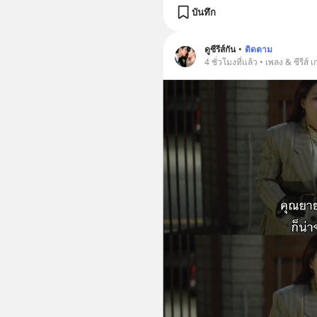
บันทึก
ดูซีรีส์กัน
•
ติดตาม
4 ชั่วโมงที่แล้ว • เพลง & ซีรีส์ 