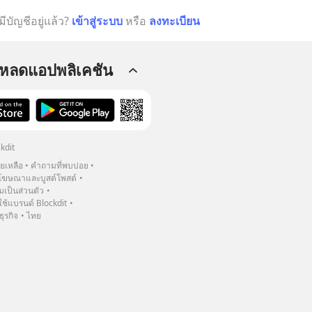
มีบัญชีอยู่แล้ว?
เข้าสู่ระบบ
หรือ
ลงทะเบียน
โหลดแอปพลิเคชัน
kdit
วยเหลือ
คำถามที่พบบ่อย
ฆษณาและบูสต์โพสต์
เป็นส่วนตัว
้แบรนด์ Blockdit
ธุรกิจ
ไทย