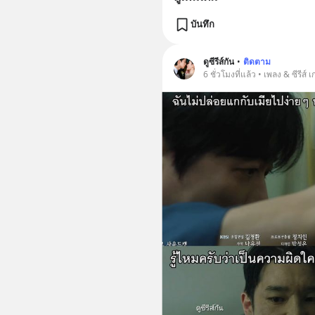
บันทึก
ดูซีรีส์กัน
•
ติดตาม
6 ชั่วโมงที่แล้ว • เพลง & ซีรีส์ 