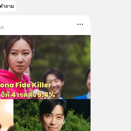
คำถาม
หลี