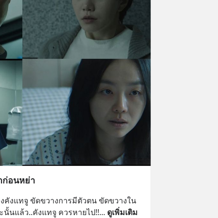
าก่อนหย่า
ของคังแทจู ขัดขวางการมีตัวตน ขัดขวางใน
ะนั้นแล้ว..คังแทจู ควรหายไป!!
... 
ดูเพิ่มเติม