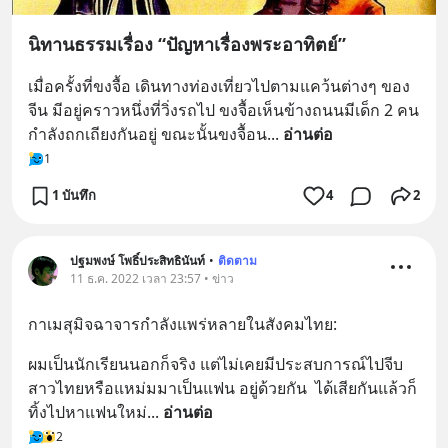
นิทานธรรมเรื่อง “ปัญหาเรื่องพระอาทิตย์”
เมื่อครั้งที่ขงจื้อ เดินทางท่องเที่ยวไปตามแคว้นต่างๆ ของ
จีน มีอยู่คราวหนึ่งที่วิ่งรถไป ขงจื้อเห็นข้างถนนมีเด็ก 2 คน 
กำลังถกเถียงกันอยู่ ขณะนั้นขงจื้อน
... 
อ่านต่อ
1
1 บันทึก
4
2
ปฐมพงษ์ โพธิ์ประสิทธินันท์
•
ติดตาม
11 ธ.ค. 2022 เวลา 23:57 • ข่าว
กาเมสุมิจฉาจารกำลังแพร่หลายในสังคมไทย:
ผมเป็นนักเรียนนอกก็จริง แต่ไม่เคยมีประสบการณ์ไปจีบ
สาวไทยหรือแหม่มมาเป็นแฟน อยู่ด้วยกัน  ได้เสียกันแล้วก็
ทิ้งไปหาแฟนใหม่
... 
อ่านต่อ
2