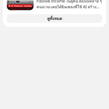
Passive Income ในยุคนี้ ตอนนี้หลาย ๆ
ช่อง Geek Forever’s Podcast ของผม
คนน่าจะเคยได้ยินเพลงที่ใช้ AI สร้าง
กันด้วยนะครับ 🎧 ฟังผ่าน Spotify :
ผ่านหูกันมาบ้าง เช่น เพลง “ไม่มีใคร
https://tinyurl.com/mr39sd7c 🎧 ฟัง
รู้ตัวเรา” จากช่องชื่อว่า UNHEARD
ดูทั้งหมด
ผ่าน Apple Podcast :
MUSIC ที่ตอนนี้มียอดรับชมกว่า 26
https://tinyurl.com/rnca48jp 🎧 ฟัง
ล้านครั้งแล้ว
ผ่าน Podbean :
https://tinyurl.com/mryu7dv7 🎧
ฟังผ่าน Youtube :
https://youtu.be/IF27yAxJVDE The
original article appeared here
https://www.tharadhol.com/geek-
story-ep830-the-rebirth-of-
panasonic/ ติดตามสาระดี ๆ อัพเดททุก
วันผ่าน Line OA ด.ดล Blog คลิกเลย -->
https://lin.ee/aMEkyNA
========================= 📣
สนับสนุนโดย 📣
=========================
เครียด หลับยาก ผมอยากแนะนำ