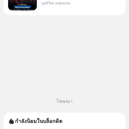
บูสต์โดย ลงทุนแมน
✅ลงทุนตรง คัด 10 ผู้นำเน้น ๆ ใน
ธีม AI จีน ✅คัดเลือกหุ้นใหม่ 9 ตัว
เข้ากองทุน ✅ร่วมเป็นเจ้าของผู้นำ
AI จีน ตั้งแต่โรงงานผลิตชิป หน่วย
ความจำ โมเดล
โฆษณา
กำลังนิยมในบล็อกดิต