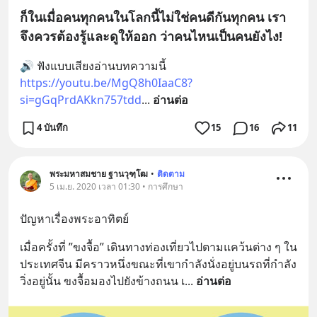
ก็ในเมื่อคนทุกคนในโลกนี้ไม่ใช่คนดีกันทุกคน เรา
จึงควรต้องรู้และดูให้ออก ว่าคนไหนเป็นคนยังไง!
🔊 ฟังแบบเสียงอ่านบทความนี้
https://youtu.be/MgQ8h0IaaC8?
si=gGqPrdAKkn757tdd
... 
อ่านต่อ
4 บันทึก
15
16
11
พระมหาสมชาย ฐานวุฑฺโฒ
•
ติดตาม
5 เม.ย. 2020 เวลา 01:30 • การศึกษา
ปัญหาเรื่องพระอาทิตย์
เมื่อครั้งที่ ”ขงจื้อ” เดินทางท่องเที่ยวไปตามแคว้นต่าง ๆ ใน
ประเทศจีน มีคราวหนึ่งขณะที่เขากำลังนั่งอยู่บนรถที่กำลัง
วิ่งอยู่นั้น ขงจื้อมองไปยังข้างถนน เ
... 
อ่านต่อ