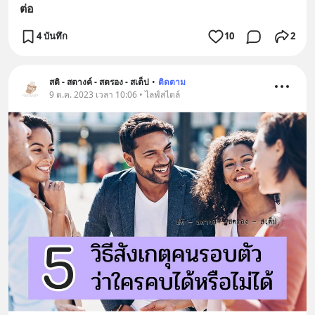
ต่อ
4 บันทึก
10
2
สติ - สตางค์ - สตรอง - สเต็ป
•
ติดตาม
9 ต.ค. 2023 เวลา 10:06 • ไลฟ์สไตล์