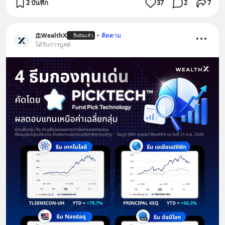
2 บันทึก
37
2
7
WealthX
•
ติดตาม
ยืนยันแล้ว
ได้รับการบูสต์