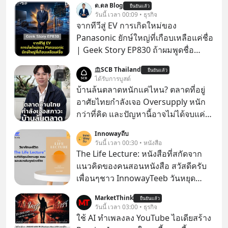
ด.ดล Blog
ยืนยันแล้ว
วันนี้ เวลา 00:09 • ธุรกิจ
จากทีวีสู่ EV การเกิดใหม่ของ
Panasonic ยักษ์ใหญ่ที่เกือบเหลือแค่ชื่อ
| Geek Story EP830 ถ้าผมพูดชื่อ
Panasoni คุณนึกถึงอะไร? ทีวี, ตู้เย็น,
SCB Thailand
ยืนยันแล้ว
ถ่านไฟฉาย? ถ้าคุณยังคิดแบบนั้น แสดง
ได้รับการบูสต์
ว่าคุณกำลังพลาดเรื่องราวการ
บ้านล้นตลาดหนักแค่ไหน? ตลาดที่อยู่
‘Rebranding’ ที่ดุเดือดที่สุดใน
อาศัยไทยกำลังเจอ Oversupply หนัก
ประวัติศาสตร์ญี่ปุ่น! รู้หรือไม่ว่า ในวันที่
กว่าที่คิด และปัญหานี้อาจไม่ได้จบแค่
พวกเขาขาดทุนย่อยยับเกือบ 3 แสนล้าน
เรื่องเศรษฐกิจ #SCBEIC #อสังหา #บ้าน
Innowayถีบ
บาท Panasonic ตัดสินใจหักดิบ ทิ้ง
ล้นตลาด #เศรษฐกิจไทย #EICAround
วันนี้ เวลา 00:30 • หนังสือ
ตลาดเครื่องใช้ไฟฟ้าที่สู้ B2C ไม่ไหว
#SCBThailand สามารถดูคลิปที่
The Life Lecture: หนังสือที่สกัดจาก
แล้วหันไปเดิมพันครั้งใหญ่กับ Tesla
youtube ประกอบได้ที่ link :
แนวคิดของคนสอนหนังสือ สวัสดีครับ
และ Software Solutions จนวันนี้พวก
https://youtube.com/shorts/-
เพื่อนๆชาว InnowayTeeb วันหยุด
เขากลายเป็นกระดูกสันหลังของ
xU9gYcfVJk?feature=share
สบายๆ วันนี้แอดเพิ่งจะอ่านหนังสือที่น่า
อุตสาหกรรม EV โลกไปแล้ว… พวกเขา
MarketThink
ยืนยันแล้ว
สนใจจบแล้วเกิดคำถามว่า
วันนี้ เวลา 03:00 • ธุรกิจ
ทำได้อย่างไร เลือกฟังกันได้เลยนะครับ
ใช้ AI ทำเพลงลง YouTube ไอเดียสร้าง
อย่าลืมกด Follow ติดตาม PodCast