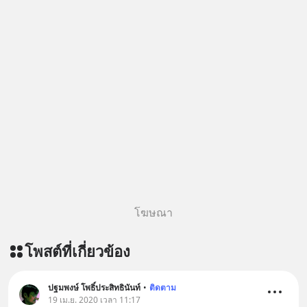
ผลิตภัณฑ์เสริมอาหาร Diip CBD ช่วย
บรรเทาความเครียด ลดความวิตกกังวล
เพิ่มการผ่อนคลาย ซึ่งช่วยให้การนอน
หลับมีประสิทธิภาพมากยิ่งขึ้น 📍 สนใจ
สั่งซื้อสินค้า Diip CBD 💬 LINE :
@diipgeek 🔗 หรือกดลิงก์
https://lin.ee/U91Fzyz
โฆษณา
โพสต์ที่เกี่ยวข้อง
ปฐมพงษ์ โพธิ์ประสิทธินันท์
•
ติดตาม
19 เม.ย. 2020 เวลา 11:17