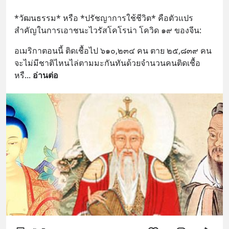
*วัฒนธรรม* หรือ *ปรัชญาการใช้ชีวิต* คือตัวแปร
สำคัญในการเอาชนะไวรัสโคโรน่า โควิด ๑๙ ของจีน:
อเมริกาตอนนี้ ติดเชื้อไป ๖๑๐,๒๓๔ คน ตาย ๒๕,๘๓๙ คน 
จะไม่มีชาติไหนไล่ตามมะกันทันด้วยจำนวนคนติดเชื้อ
หรื
... 
อ่านต่อ