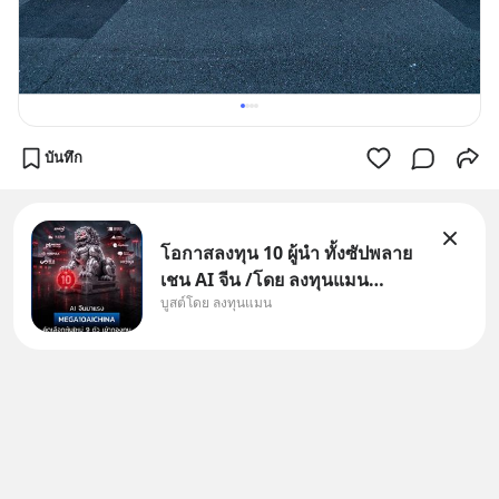
บันทึก
โอกาสลงทุน 10 ผู้นำ ทั้งซัปพลาย
เชน AI จีน /โดย ลงทุนแมน
บูสต์โดย ลงทุนแมน
✅ลงทุนตรง คัด 10 ผู้นำเน้น ๆ ใน
ธีม AI จีน ✅คัดเลือกหุ้นใหม่ 9 ตัว
เข้ากองทุน ✅ร่วมเป็นเจ้าของผู้นำ
AI จีน ตั้งแต่โรงงานผลิตชิป หน่วย
ความจำ โมเดล