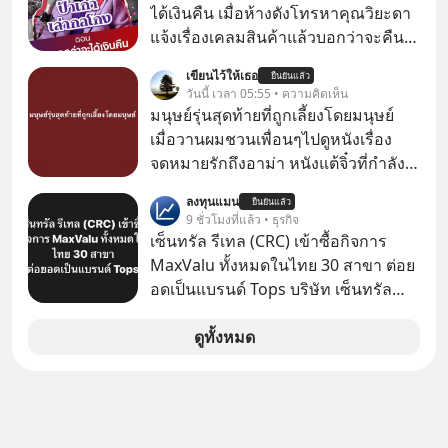
ได้เงินคืน เมื่อห้างดังโทรหาคุณวิยะดา
แจ้งเรื่องเคลมสินค้าแล้วบอกว่าจะคืน
เงิน คุณวิยะดาจะได้เงินจริง หรือเป็น
เขียนไว้ให้เธอ
ยืนยันแล้ว
เรื่องจ้อจี้ หาคำตอบได้ที่ “ป้าเก๋าเล่ากล
วันนี้ เวลา 05:55 • ความคิดเห็น
โกง” EP4 ตอน “เขาบอกว่าจะได้เงิน
มนุษย์รุ่นสุดท้ายที่ถูกเลี้ยงโดยมนุษย์
คืน” #ป้าเก๋าเล่ากลโกง #แก้เกมกลโกง
เมื่อวานผมชวนเพื่อนๆไปดูหนังเรื่อง
#อยู่อย่างยั่งยืน #Cybersecurity #เตือน
จดหมายรักถึงอาม่า หนังแต้จิ๋วที่กำลัง
ภัยออนไลน์
โด่งดังทั่วโลกอยู่ในตอนนี้ เหตุเกิดจาก
ลงทุนแมน
ยืนยันแล้ว
ป๊าผมเห็นโปสเตอร์หนังเรื่องนี้หลาย
9 ชั่วโมงที่แล้ว • ธุรกิจ
เดือนก่อนและอยากดูมาก ด้วยเพราะว่า
เซ็นทรัล รีเทล (CRC) เข้าซื้อกิจการ
อากงก็มาจากเมืองจีน ป๊าก็พูดแต้จิ๋วได้
MaxValu ทั้งหมดในไทย 30 สาขา ต่อย
มีเรื่องราวมีความผูกพันที่ได้ยินตั้งแต่
อดเป็นแบรนด์ Tops บริษัท เซ็นทรัล
เด็ก
รีเทล คอร์ปอเรชั่น จำกัด (มหาชน) หรือ
CRC แจ้งตลาดหลักทรัพย์ฯ ว่า บริษัท
ดูทั้งหมด
เซ็นทรัล ฟู้ด รีเทล จำกัด (CFR) ซึ่งเป็น
บริษัทย่อยที่ CRC ถือหุ้นทั้งทางตรงและ
ทางอ้อม 100%