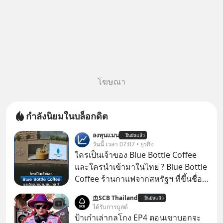
โฆษณา
กำลังนิยมในบล็อกดิต
ลงทุนแมน
ยืนยันแล้ว
วันนี้ เวลา 07:07 • ธุรกิจ
ใครเป็นเจ้าของ Blue Bottle Coffee
และใครนำเข้ามาในไทย ? Blue Bottle
Coffee ร้านกาแฟจากสหรัฐฯ ที่ขึ้นชื่อ
เรื่องความพิถีพิถัน กำลังจะเปิดสาขา
SCB Thailand
ยืนยันแล้ว
แรกในประเทศไทย ที่ Central Park
ได้รับการบูสต์
ป้าเก๋าเล่ากลโกง EP4 ตอนเขาบอกจะ