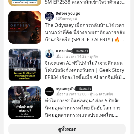
5M EP.2538 คนเรามักเข้าใจว่าตัวเอง
ไม่ค่อยมีเวลา แต่ Senega นักปราชญ์
Before you go
แห่งยุคโรมันได้กล่าวถึง ‘เวลา’ อันเป็น
ได้รับการบูสต์
ทรัพย์ที่มีค่าที่สุดเอาไว้เมื่อราวๆ 2,000
The Odyssey เมื่อการกลับบ้านใช้เวลา
ปีก่อนนี้ว่า “เราไม่ได้มีเวลาน้อยหรอก
นานกว่าที่คิด นี่ร่างกายเราต้องการกลับ
เราทำเวลาหล่นหายไปมากต่างหาก”
บ้านจริงหรือ (SPOILED ALERT!!!) 🔥
แล้วเราจะทวงคืนเวลากลับมาเพื่อไม่ให้
264.1
ด.ดล Blog
ชีวิตสูญเปล่าไปมากกว่านี้ได้อย่างไร?
ยืนยันแล้ว
เมื่อวาน เวลา 14:28 • ธุรกิจ
ติดตามได้ในพอดแคสต์ 5M EP. นี้
จีนจะแจก AI ฟรีไปทำไม? เจาะลึกแผน
#goodtime #5minutespodcast
โค่นบัลลังก์เทคตะวันตก | Geek Story
#missiontothemoonpodcast
EP834 เกิดอะไรขึ้นเมื่อ AI จากจีนที่เปิด
ให้ใช้งานฟรี กลับทำผลงานได้เทียบเท่า
กรุงเทพธุรกิจ
ยืนยันแล้ว
AI ระดับท็อปของอเมริกาที่ใช้เงินลงทุน
เมื่อวาน เวลา 12:00 • หุ้น & เศรษฐกิจ
สร้างกว่าร้อยล้านดอลลาร์
ทำไมต่างชาติแห่ลงทุน? ส่อง 5 ปัจจัย
ปรากฏการณ์นี้ทำเอาซีอีโอผู้ทรง
นิคมอุตสาหกรรมไทย ยึดฮับโลก การ
อิทธิพลอย่าง Jensen Huang แห่ง
นิคมอุตสาหกรรมแห่งประเทศไทย
Nvidia ถึงกับออกปากเชียร์สุดตัวว่านี่
(กนอ.) เปิด 5 ปัจจัยยุทธศาสตร์ หนุน
คืออนาคต แต่ในขณะเดียวกัน บริษัท
“นิคมอุตสาหกรรมไทย” ผาดโผนบนเวที
ดูทั้งหมด