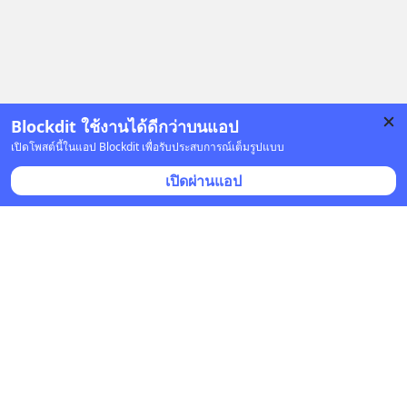
Blockdit ใช้งานได้ดีกว่าบนแอป
เปิดโพสต์นี้ในแอป Blockdit เพื่อรับประสบการณ์เต็มรูปแบบ
โฆษณา
เปิดผ่านแอป
คำตอบอื่น
(
9
)
bungphoryass
•
ติดตาม
b
31 ส.ค. 2022 เวลา 08:50 • ความคิดเห็น
จริงครับ ลูกคนนึงใช้เงินเป็นล้านนะครับ แค่ค่าฝากครรภ์
กับค่าคลอดก็เท่าไหร่แล้ว  ไหนจะค่าเลี้ยงดู ค่าเทอมตั้งแต่
เนิสเซอรี่ยันจบป.ตรี
บันทึก