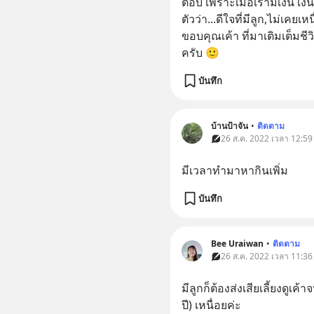
ตอบ เพราะเมื่อเรามีเงิน เ
ตัวว่า...ดีใจที่มีลูก,ไม่เคย
ขอบคุณเค้า ที่มาเติมเต็มชีว
ครับ 🙂
บันทึก
บ้านป้าจัน
•
ติดตาม
26 ส.ค. 2022 เวลา 12:59
มีเวลาทำมาหากินเพิ่ม
บันทึก
Bee Uraiwan
•
ติดตาม
26 ส.ค. 2022 เวลา 11:36
มีลูกก็ต้องส่งเสียเลี้ยงดูเค
ปี) เหนื่อยค่ะ