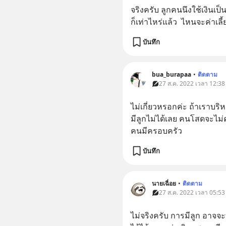
จริงครับ ลูกคนนึงใช้เงินเ
ก็เท่าไหร่แล้ว  ไหนจะค่าเลี้
บันทึก
bua_burapaa
•
ติดตาม
27 ส.ค. 2022 เวลา 12:38
ไม่เกี่ยวหรอกค่ะ ถ้าเราบริหาร
มีลูกไม่ได้เลย คนโสดจะไม่ค
คนมีครอบครัว
บันทึก
นายเฉื่อย
•
ติดตาม
27 ส.ค. 2022 เวลา 05:53
ไม่จริงครับ การมีลูก อาจจ