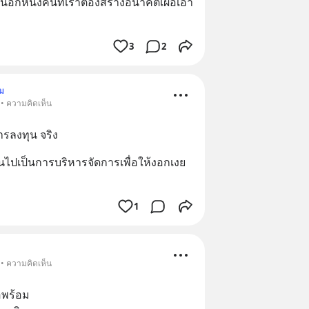
นอีกหนึ่งคนที่เราต้องสร้างอนาคตเผื่อเอา
3
2
ม
 • ความคิดเห็น
ารลงทุน จริง
คนไปเป็นการบริหารจัดการเพื่อให้งอกเงย
1
 • ความคิดเห็น
พร้อม  