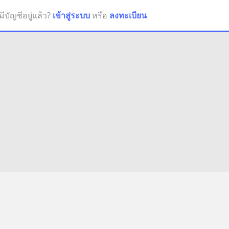
มีบัญชีอยู่แล้ว?
เข้าสู่ระบบ
หรือ
ลงทะเบียน