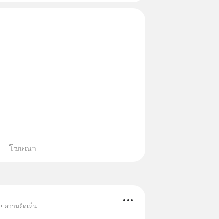
โฆษณา
 • ความคิดเห็น