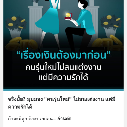
จริงมั้ย? มุมมอง "คนรุ่นใหม่" ไม่สนแต่งงาน แต่มี
ความรักได้
ถ้าจะมีลูก ต้องรวยก่อน
... 
อ่านต่อ