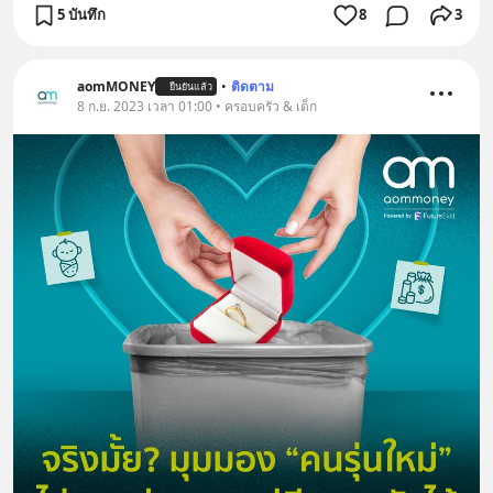
5 บันทึก
8
3
aomMONEY
•
ติดตาม
ยืนยันแล้ว
8 ก.ย. 2023 เวลา 01:00 • ครอบครัว & เด็ก