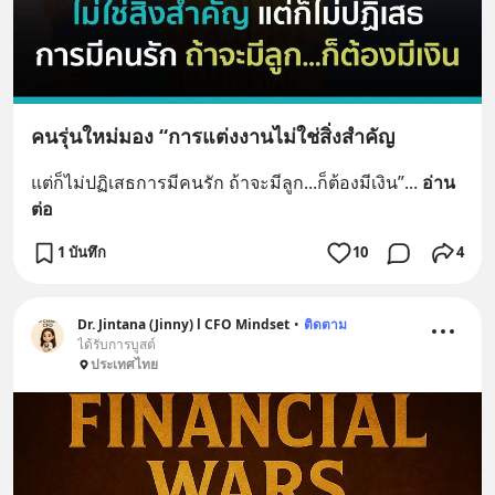
คนรุ่นใหม่มอง “การแต่งงานไม่ใช่สิ่งสำคัญ
แต่ก็ไม่ปฏิเสธการมีคนรัก ถ้าจะมีลูก...ก็ต้องมีเงิน”
... 
อ่าน
ต่อ
1 บันทึก
10
4
Dr. Jintana (Jinny) l CFO Mindset
•
ติดตาม
ได้รับการบูสต์
ประเทศไทย