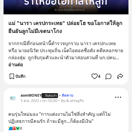
แม่ "นารา เครปกระเทย" ปล่อยโฮ ขอโอกาสให้ลูก
ยืนยันลูกไม่มีเจตนาโกง
จากกรณีที่ก่อนหน้านี้ตำรวจบุกรวบ นารา เครปกะเทย 
หรือ นายอนิวัต ประทุมถิ่น เน็ตไอดอลชื่อดัง คดีหลอกขาย
กล่องสุ่ม  ถูกจับกุมตัวและนำตัวมาสอบสวนที่ บก.ปคบ
... 
อ่านต่อ
บันทึก
4
aomMONEY
•
ติดตาม
ยืนยันแล้ว
5 พ.ค. 2022 เวลา 05:00 • หุ้น & เศรษฐกิจ
คนรุ่นใหม่มอง “การแต่งงานไม่ใช่สิ่งสำคัญ แต่ก็ไม่
ปฏิเสธการมีคนรัก ถ้าจะมีลูก...ก็ต้องมีเงิน”
8