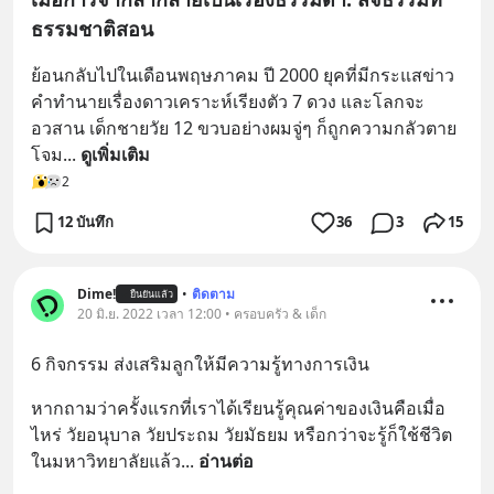
ธรรมชาติสอน
ย้อนกลับไปในเดือนพฤษภาคม ปี 2000 ยุคที่มีกระแสข่าว
คำทำนายเรื่องดาวเคราะห์เรียงตัว 7 ดวง และโลกจะ
อวสาน เด็กชายวัย 12 ขวบอย่างผมจู่ๆ ก็ถูกความกลัวตาย
โจม
... 
ดูเพิ่มเติม
2
12 บันทึก
36
3
15
Dime!
•
ติดตาม
ยืนยันแล้ว
20 มิ.ย. 2022 เวลา 12:00 • ครอบครัว & เด็ก
6 กิจกรรม ส่งเสริมลูกให้มีความรู้ทางการเงิน
หากถามว่าครั้งแรกที่เราได้เรียนรู้คุณค่าของเงินคือเมื่อ
ไหร่ วัยอนุบาล วัยประถม วัยมัธยม หรือกว่าจะรู้ก็ใช้ชีวิต
ในมหาวิทยาลัยแล้ว
... 
อ่านต่อ