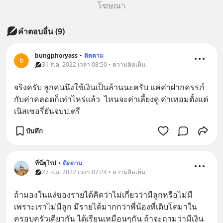
โฆษณา
คำตอบอื่น
(
9
)
bungphoryass
•
ติดตาม
b
31 ส.ค. 2022 เวลา 08:50 • ความคิดเห็น
จริงครับ ลูกคนนึงใช้เงินเป็นล้านนะครับ แค่ค่าฝากครรภ์
กับค่าคลอดก็เท่าไหร่แล้ว  ไหนจะค่าเลี้ยงดู ค่าเทอมตั้งแต่
เนิสเซอรี่ยันจบป.ตรี
บันทึก
ที่นี่ยุโรป
•
ติดตาม
27 ส.ค. 2022 เวลา 07:24 • ความคิดเห็น
ถ้ามองในแง่ของรายได้คิดว่าไม่เกี่ยวว่ามีลูกหรือไม่มี 
เพราะเราไม่มีลูก มีรายได้มากกว่าพี่น้องที่เติบโตมาใน
ครอบครัวเดียวกัน ได้เรียนเหมือนๆกัน ถ้าจะถามว่ามีเงิน