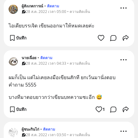
ผู้สังเกตการณ์
•
ติดตาม
28 ส.ค. 2022 เวลา 05:00 • ความคิดเห็น
ไอเดียบรรเจิด เขียนออกมาให้หมดเลยค่ะ
บันทึก
นายเฉื่อย
•
ติดตาม
28 ส.ค. 2022 เวลา 04:33 • ความคิดเห็น
ผมก็เป็น แต่ไม่เคยลงมือเขียนสักที ยกเว้นมานั่งตอบ
คำถาม 5555
บางทีมาตอบยาวกว่าเขียนบทความซะอีก 😅
บันทึก
1
ผู้ชนะกินไก่
•
ติดตาม
28 ส.ค. 2022 เวลา 03:50 • ความคิดเห็น