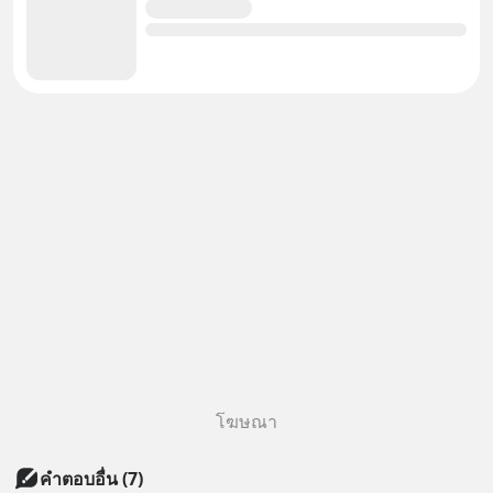
โฆษณา
คำตอบอื่น
(
7
)