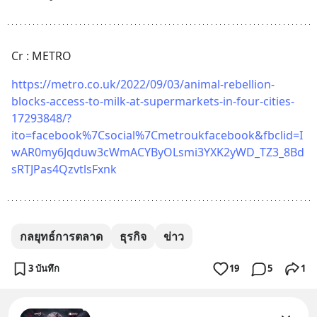
Cr : METRO
https://metro.co.uk/2022/09/03/animal-rebellion-
blocks-access-to-milk-at-supermarkets-in-four-cities-
17293848/?
ito=facebook%7Csocial%7Cmetroukfacebook&fbclid=I
wAR0my6Jqduw3cWmACYByOLsmi3YXK2yWD_TZ3_8Bd
sRTJPas4QzvtlsFxnk
กลยุทธ์การตลาด
ธุรกิจ
ข่าว
3 บันทึก
19
5
1