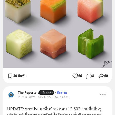
40 บันทึก
66
8
60
The Reporters
•
ติดตาม
ยืนยันแล้ว
23 พ.ย. 2021 เวลา 16:22 • สิ่งแวดล้อม
UPDATE: ชาวประมงพื้นบ้าน หอบ 12,602 รายชื่อยื่นซู
เปอร์มาร์เก็ตหยุดขายสัตว์น้ำวัยอ่อน หวั่นวิกฤตอาหาร