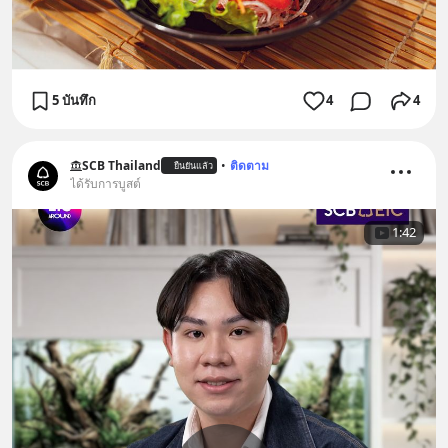
5 บันทึก
4
4
SCB Thailand
•
ติดตาม
ยืนยันแล้ว
ได้รับการบูสต์
1:42