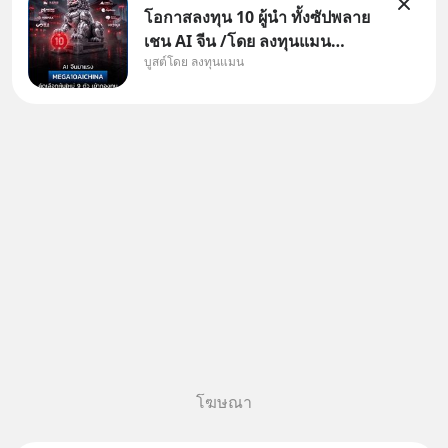
โอกาสลงทุน 10 ผู้นำ ทั้งซัปพลาย
เชน AI จีน /โดย ลงทุนแมน
บูสต์โดย ลงทุนแมน
✅ลงทุนตรง คัด 10 ผู้นำเน้น ๆ ใน
ธีม AI จีน ✅คัดเลือกหุ้นใหม่ 9 ตัว
เข้ากองทุน ✅ร่วมเป็นเจ้าของผู้นำ
AI จีน ตั้งแต่โรงงานผลิตชิป หน่วย
ความจำ โมเดล
โฆษณา