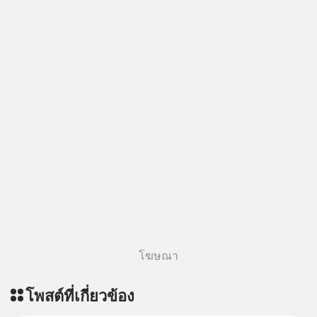
https://lin.ee/aMEkyNA
========================= 📣
สนับสนุนโดย 📣
=========================
เครียด หลับยาก ผมอยากแนะนำ
ผลิตภัณฑ์เสริมอาหาร Diip CBD ช่วย
บรรเทาความเครียด ลดความวิตกกังวล
เพิ่มการผ่อนคลาย ซึ่งช่วยให้การนอน
หลับมีประสิทธิภาพมากยิ่งขึ้น 📍 สนใจ
สั่งซื้อสินค้า Diip CBD 💬 LINE :
@diipgeek 🔗 หรือกดลิงก์
https://lin.ee/U91Fzyz
โฆษณา
โพสต์ที่เกี่ยวข้อง