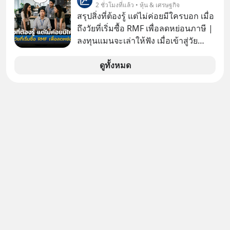
แรกในประเทศไทย ที่ Central Park
2 ชั่วโมงที่แล้ว • หุ้น & เศรษฐกิจ
ผลาญทรัพยากรมหาศาล วันนี้เราจะมา
สรุปสิ่งที่ต้องรู้ แต่ไม่ค่อยมีใครบอก เมื่อ
กะเทาะเปลือกความลวงโลกนี้กัน ใครที่
ถึงวัยที่เริ่มซื้อ RMF เพื่อลดหย่อนภาษี |
คิดว่าอนาคตของมนุษยชาติอยู่บนดาว
ลงทุนแมนจะเล่าให้ฟัง เมื่อเข้าสู่วัย
ดวงอื่น เลือกฟังกันได้เลยนะครับ อย่า
ทำงานและเริ่มมีรายได้ถึงเกณฑ์เสีย
ลืมกด Follow ติดตาม PodCast ช่อง
ภาษี หลายคนมักได้รับคำแนะนำให้
ดูทั้งหมด
Geek Forever’s Podcast ของผมกัน
ลงทุนใน RMF เพราะนอกจากจะช่วยลด
ด้วยนะครับ 🎧 ฟังผ่าน Spotify :
หย่อนภาษีได้แล้ว ยังเป็นโอกาสในการ
https://tinyurl.com/3yma5h3e 🎧
สร้างความมั่งคั่งระยะยาว แต่น้อยคน
ฟังผ่าน Apple Podcast :
นักที่จะลงลึกว่า ถ้าลงทุนใน RMF ควรรู้
https://apple.co/2lEqPPg 🎧 ฟังผ่าน
อะไรบ้าง ควรดู ตรงไหน ทำอย่างไร ถึง
Podbean :
จะดีกับเรา แล้วเราควรรู้ข้อมูลอะไร
https://tinyurl.com/4kurcs6x 🎧 ฟัง
เกี่ยวกับ RMF บ้าง เพื่อให้นำไปใช้ต่อได้
ผ่าน Youtube :
จริง ๆ ลงทุนแมนจะเล่าให้ฟัง
https://youtu.be/W2U60tbaMqM
The original article appeared here
https://www.tharadhol.com/geek-
story-ep827-is-a-colony-on-mars-
real/ ติดตามสาระดี ๆ อัพเดททุกวันผ่าน
Line OA ด.ดล Blog คลิกเลย -->