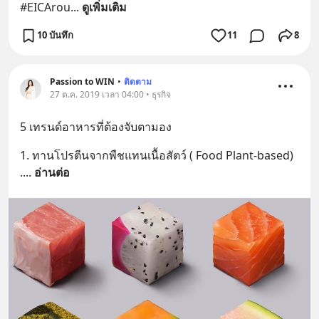
#EICArou
... 
ดูเพิ่มเติม
10 บันทึก
11
8
Passion to WIN
•
ติดตาม
27 ต.ค. 2019 เวลา 04:00 • ธุรกิจ
5 เทรนด์อาหารที่ต้องจับตามอง
1. ทานโปรตีนจากพืชแทนเนื้อสัตว์ ( Food Plant-based)
.
... 
อ่านต่อ