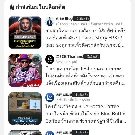
กำลังนิยมในบล็อกดิต
ด.ดล Blog
ยืนยันแล้ว
เมื่อวาน เวลา 13:43 • วิทยาศาสตร์ & เทคโนโลยี
อาณานิคมบนดาวอังคาร วิสัยทัศน์ หรือ
แค่เรื่องเพ้อฝัน? | Geek Story EP827
เคยมองดูดาวแล้วคิดว่าสักวันเราจะย้าย
ไปอยู่บนดาวอังคารตามที่ Elon Musk
SCB Thailand
ยืนยันแล้ว
หรือ Jeff Bezos บอกไว้หรือเปล่า ภาพ
ได้รับการบูสต์
ฝันที่มหาเศรษฐีซิลิคอนแวลลีย์วาดไว้ว่า
ป้าเก๋าเล่ากลโกง EP4 ตอนเขาบอกจะ
มนุษย์นับล้านจะไปสร้างอาณานิคม
ได้เงินคืน เมื่อห้างดังโทรหาคุณวิยะดา
ใหม่ ล้อมรอบด้วยเทคโนโลยีสุดล้ำ อาจ
แจ้งเรื่องเคลมสินค้าแล้วบอกว่าจะคืน
จะฟังดูน่าตื่นเต้น แต่ความจริงที่ถูกซ่อน
เงิน คุณวิยะดาจะได้เงินจริง หรือเป็น
ลงทุนแมน
ไว้ใต้พรมคือ ดาวอังคารเป็นเพียงนรกที่
ยืนยันแล้ว
เรื่องจ้อจี้ หาคำตอบได้ที่ “ป้าเก๋าเล่ากล
7 ชั่วโมงที่แล้ว • ธุรกิจ
เต็มไปด้วยรังสีมรณะและฝุ่นพิษ แล้ว
โกง” EP4 ตอน “เขาบอกว่าจะได้เงิน
ใครเป็นเจ้าของ Blue Bottle Coffee
ทำไมบรรดาผู้นำเทคโนโลยีถึงยัง
คืน” #ป้าเก๋าเล่ากลโกง #แก้เกมกลโกง
และใครนำเข้ามาในไทย ? Blue Bottle
พยายามหลอกขายฝันลมๆ แล้งๆ นี้ให้
#อยู่อย่างยั่งยืน #Cybersecurity #เตือน
Coffee ร้านกาแฟจากสหรัฐฯ ที่ขึ้นชื่อ
กับคนทั้งโลก พวกเขากำลังซ่อนความ
ภัยออนไลน์
เรื่องความพิถีพิถัน กำลังจะเปิดสาขา
ลับอะไรไว้เบื้องหลังโปรเจกต์อวกาศที่
ลงทุนแมน
ยืนยันแล้ว