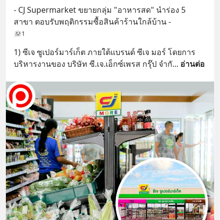
- CJ Supermarket ขยายกลุ่ม "อาหารสด" นำร่อง 5 
สาขา ตอบรับพฤติกรรมซื้อสินค้าร้านใกล้บ้าน -
1
1) ซีเจ ซูเปอร์มาร์เก็ต ภายใต้แบรนด์ ซีเจ มอร์ โดยการ
บริหารงานของ บริษัท ซี.เจ.เอ็กซ์เพรส กรุ๊ป จำกั
... 
อ่านต่อ