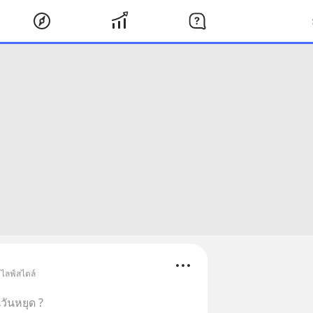
 ไลฟ์สไตล์
วันหยุด ?