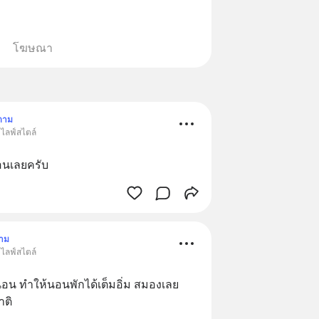
โฆษณา
ตาม
 ไลฟ์สไตล์
้นอนเลยครับ
าม
 ไลฟ์สไตล์
นอน ทำให้นอนพักได้เต็มอิ่ม สมองเลย 
าติ