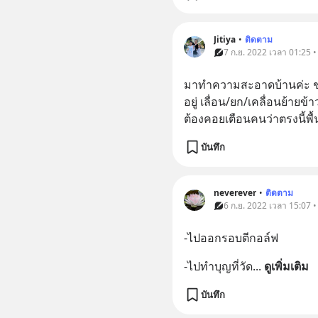
Jitiya
•
ติดตาม
7 ก.ย. 2022 เวลา 01:25 •
มาทำความสะอาดบ้านค่ะ ชอ
อยู่ เลื่อน/ยก/เคลื่อนย้าย
ต้องคอยเตือนคนว่าตรงนี้พื้นล
บันทึก
neverever
•
ติดตาม
6 ก.ย. 2022 เวลา 15:07 •
-ไปออกรอบตีกอล์ฟ
-ไปทำบุญที่วัด
... 
ดูเพิ่มเติม
บันทึก