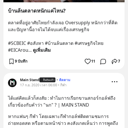
บ้านล้นตลาดหนักแค่ไหน?
ตลาดที่อยู่อาศัยไทยกำลังเจอ Oversupply หนักกว่าที่คิด 
และปัญหานี้อาจไม่ได้จบแค่เรื่องเศรษฐกิจ 
#SCBEIC #อสังหา #บ้านล้นตลาด #เศรษฐกิจไทย 
#EICArou
... 
ดูเพิ่มเติม
9 บันทึก
11
7
Main Stand
•
ติดตาม
ยืนยันแล้ว
17 ก.ย. 2020 เวลา 06:00 • กีฬา
ได้แต่คิดแล้วก็สงสัย : ทำไมการเรียกขานสกอร์กอล์ฟถึง
เกี่ยวข้องกับคำว่า "นก" ? | MAIN STAND
หากแฟนๆ กีฬา โดยเฉพาะกีฬากอล์ฟติดตามชมการ
ถ่ายทอดสด หรือตามหน้าข่าว คงสังเกตเห็นว่า การพูดถึง