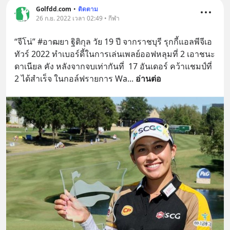
Golfdd.com
•
ติดตาม
26 ก.ย. 2022 เวลา 02:49 • กีฬา
“จีโน่” #อาฒยา ฐิติกุล วัย 19 ปี จากราชบุรี รุกกี้แอลพีจีเอ
ทัวร์ 2022 ทำเบอร์ดี้ในการเล่นเพลย์ออฟหลุมที่ 2 เอาชนะ 
ดาเนียล คัง หลังจากจบเท่ากันที่  17 อันเดอร์ คว้าแชมป์ที่ 
2 ได้สำเร็จ ในกอล์ฟรายการ Wa
... 
อ่านต่อ