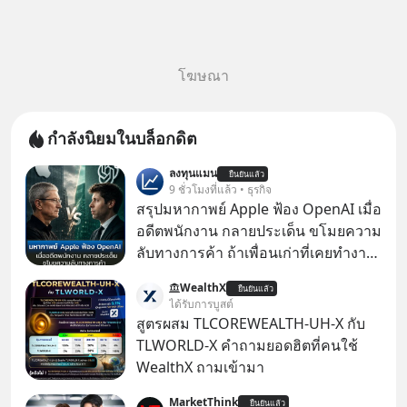
โฆษณา
กำลังนิยมในบล็อกดิต
ลงทุนแมน
ยืนยันแล้ว
9 ชั่วโมงที่แล้ว • ธุรกิจ
สรุปมหากาพย์ Apple ฟ้อง OpenAI เมื่อ
อดีตพนักงาน กลายประเด็น ขโมยความ
ลับทางการค้า ถ้าเพื่อนเก่าที่เคยทำงาน
ด้วยกัน ทักมาขอให้เราช่วยหาไฟล์งาน
WealthX
ยืนยันแล้ว
เก่าที่เขาเคยทำไว้ ตอนยังอยู่บริษัท
ได้รับการบูสต์
เดียวกัน
สูตรผสม TLCOREWEALTH-UH-X กับ
TLWORLD-X คำถามยอดฮิตที่คนใช้
WealthX ถามเข้ามา
MarketThink
ยืนยันแล้ว