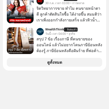
30 ก.ค. เวลา 03:00 • การตลาด
จิตวิทยาการขาย ทำไม คนขายหน้าตา
ดี ลูกค้าตัดสินใจซื้อ ได้ง่ายขึ้น สมมติว่า
เราเพิ่งออกกำลังกายเสร็จ แล้วหิวน้ำ
มาก ๆ แล้วเจอร้านขายน้ำอยู่สองร้านที่
WealthThink
ยืนยันแล้ว
ขายของเหมือนกันทุกอย่าง
วันนี้ เวลา 04:00 • ธุรกิจ
สรุป 7 ข้อ เรื่องภาษี ที่คนขายของ
ออนไลน์ แล้วไม่อยากโดนภาษีย้อนหลัง
ต้องรู้ ภาษีย้อนหลังคือฝันร้าย ที่พ่อค้า
แม่ค้าคนไหนก็คงไม่อยากพบเจอ
ดูทั้งหมด