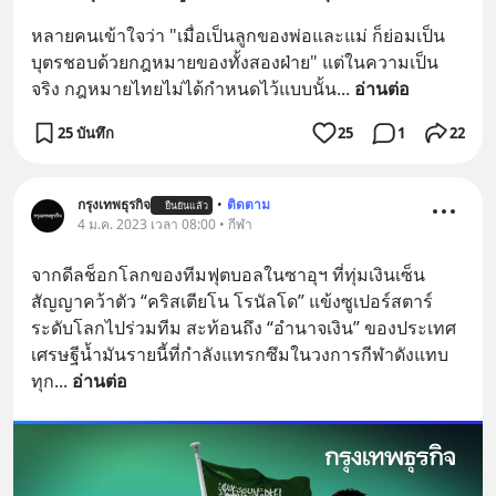
หลายคนเข้าใจว่า "เมื่อเป็นลูกของพ่อและแม่ ก็ย่อมเป็น
บุตรชอบด้วยกฎหมายของทั้งสองฝ่าย" แต่ในความเป็น
จริง กฎหมายไทยไม่ได้กำหนดไว้แบบนั้น
... 
อ่านต่อ
25 บันทึก
25
1
22
กรุงเทพธุรกิจ
•
ติดตาม
ยืนยันแล้ว
4 ม.ค. 2023 เวลา 08:00 • กีฬา
จากดีลช็อกโลกของทีมฟุตบอลในซาอุฯ ที่ทุ่มเงินเซ็น
สัญญาคว้าตัว “คริสเตียโน โรนัลโด” แข้งซูเปอร์สตาร์
ระดับโลกไปร่วมทีม สะท้อนถึง “อำนาจเงิน” ของประเทศ
เศรษฐีน้ำมันรายนี้ที่กำลังแทรกซึมในวงการกีฬาดังแทบ
ทุก
... 
อ่านต่อ