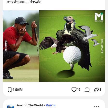
การทำคะแ
... 
อ่านต่อ
4 บันทึก
16
3
Around The World
•
ติดตาม