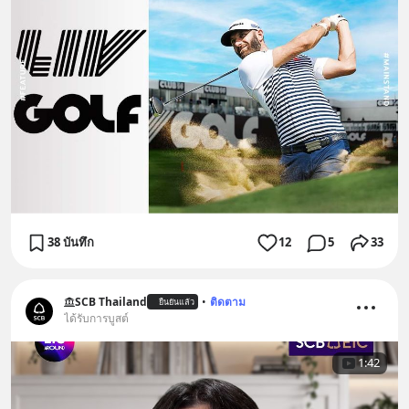
38 บันทึก
12
5
33
SCB Thailand
•
ติดตาม
ยืนยันแล้ว
ได้รับการบูสต์
1:42