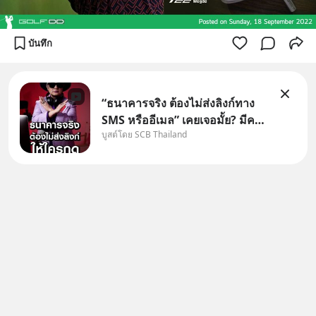
บันทึก
“ธนาคารจริง ต้องไม่ส่งลิงก์ทาง
SMS หรืออีเมล” เคยเจอมั้ย? มีคน
บูสต์โดย SCB Thailand
อ้างว่าโทรจากธนาคาร บอกว่า
บัญชีมีปัญหา แล้วให้กดลิงก์โน่นนี่
หรือสแกนคิวอาร์โค้ดทันที มาฟัง
“ป้าเก๋าเล่ากลโกง” เพื่อรู้ทันมุก
หลอกลวงในคราบ