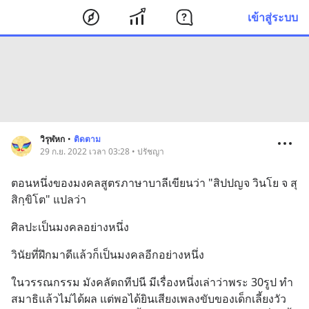
เข้าสู่ระบบ
วิรุฬหก
•
ติดตาม
29 ก.ย. 2022 เวลา 03:28 • ปรัชญา
ตอนหนึ่งของมงคลสูตรภาษาบาลีเขียนว่า "สิปปญจ วินโย จ สุ
สิกฺขิโต" แปลว่า
ศิลปะเป็นมงคลอย่างหนึ่ง
วินัยที่ฝึกมาดีแล้วก็เป็นมงคลอีกอย่างหนึ่ง
ในวรรณกรรม มังคลัตถทีปนี มีเรื่องหนึ่งเล่าว่าพระ 30รูป ทำ
สมาธิแล้วไม่ได้ผล แต่พอได้ยินเสียงเพลงขับของเด็กเลี้ยงวัว 