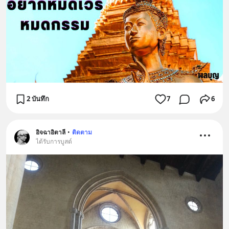
2 บันทึก
7
6
อิจฉาอิตาลี
•
ติดตาม
ได้รับการบูสต์