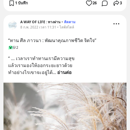
1 บันทึก
26
3
A WAY OF LIFE : ทางผ่าน
•
ติดตาม
8 ก.พ. 2022 เวลา 11:31 • ไลฟ์สไตล์
“ทาน ศีล ภาวนา : พัฒนาคุณภาพชีวิต จิตใจ”
2
“ … เวลาเราทำทานเรามีความสุข 
แล้วเรามองให้ออกระยะยาวด้วย 
ทำอย่างไรเขาจะอยู่ได้
... 
อ่านต่อ