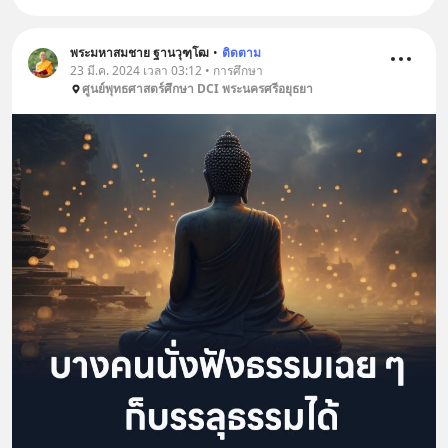
พระมหาสมชาย ฐานวุฑฺโฒ
•
ติดตาม
23 มี.ค. 2024 เวลา 03:12 • การศึกษา
ศูนย์พุทธศาสตร์ศึกษา DCI พระนครศรีอยุธยา