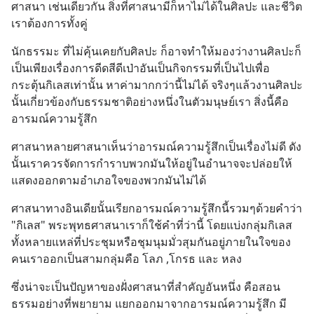
ศาสนา เช่นเดียวกัน สิ่งที่ศาสนามีก็หาไม่ได้ในศิลปะ และชีวิต
เราต้องการทั้งคู่
นักธรรมะ ที่ไม่คุ้นเคยกับศิลปะ ก็อาจทำให้มองว่างานศิลปะก็
เป็นเพียงเรื่องการดีดสีดีเป่าอันเป็นกิจกรรมที่เป็นไปเพื่อ
กระตุ้นกิเลสเท่านั้น หาค่ามากกว่านี้ไม่ได้ จริงๆแล้วงานศิลปะ
นั้นเกี่ยวข้องกับธรรมชาติอย่างหนึ่งในตัวมนุษย์เรา สิ่งนี้คือ
อารมณ์ความรู้สึก
ศาสนาหลายศาสนาเห็นว่าอารมณ์ความรู้สึกเป็นเรื่องไม่ดี ดัง
นั้นเราควรจัดการกำราบพวกมันให้อยู่ในอำนาจจะปล่อยให้
แสดงออกตามอำเภอใจของพวกมันไม่ได้
ศาสนาทางอินเดียนั้นเรียกอารมณ์ความรู้สึกนี้รวมๆด้วยคำว่า 
"กิเลส" พระพุทธศาสนาเราก็ใช้คำที่ว่านี้ โดยแบ่งกลุ่มกิเลส
ทั้งหลายแหล่ที่ประชุมหรือชุมนุมมั่วสุมกันอยู่ภายในใจของ
คนเราออกเป็นสามกลุ่มคือ โลภ ,โกรธ และ หลง
ซึ่งน่าจะเป็นปัญหาของฝั่งศาสนาที่สำคัญอันหนึ่ง คือสอน
ธรรมอย่างที่พยายาม แยกออกมาจากอารมณ์ความรู้สึก มี