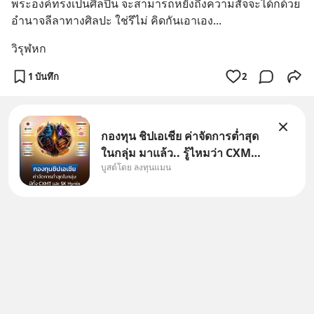
พระองค์ทรงเป็นศิลปิน จะสามารถหยั่งถึงความสัจจะได้ก็ด้วย
อำนาจลีลาทางศิลปะ ใช่รึไม่ คิดกันเอาเอง...
วิรุฬหก
1 บันทึก
2
กองทุน ชิปเอเชีย ค่าจัดการต่ำสุด
ในกลุ่ม มาแล้ว.. รู้ไหมว่า CXMT
บูสต์โดย ลงทุนแมน
อยู่ดี ๆ ขึ้นมาเป็นบริษัทอันดับ 1 ใน
จีนแซงหน้า Tencent ขณะ
เดียวกัน TSMC เป็นบริษัทอันดับ 1
ในไต้หวันมานานแล้ว