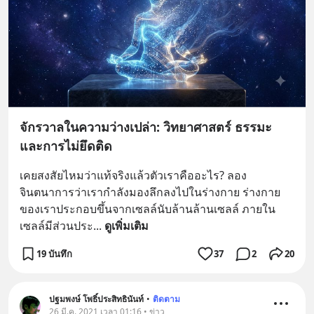
จักรวาลในความว่างเปล่า: วิทยาศาสตร์ ธรรมะ
และการไม่ยึดติด
เคยสงสัยไหมว่าแท้จริงแล้วตัวเราคืออะไร? ลอง
จินตนาการว่าเรากำลังมองลึกลงไปในร่างกาย ร่างกาย
ของเราประกอบขึ้นจากเซลล์นับล้านล้านเซลล์ ภายใน
เซลล์มีส่วนประ
... 
ดูเพิ่มเติม
19 บันทึก
37
2
20
ปฐมพงษ์ โพธิ์ประสิทธินันท์
•
ติดตาม
26 มี.ค. 2021 เวลา 01:16 • ข่าว