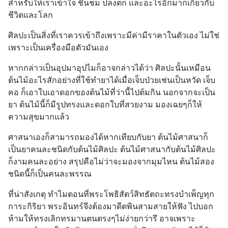
สำหรับให้เราเข้าใจ ชื่นชม ปลงตก และอะไรอีกมากเกี่ยวกับ
ชีวิตและโลก
ศิลปะเป็นสิ่งที่เราควรเข้าถึงเพราะมีค่ามีราคาในตัวเอง ไม่ใช่
เพราะเป็นเครื่องมือตัวมันเอง
หากกล่าวเป็นอุปมาอุปไมก็อาจกล่าวได้ว่า ศิลปะนั้นเหมือน
ต้นไม้อะไรสักอย่างที่ใช้ทำยาได้เมื่อเจ็บป่วยเช่นเป็นหวัด เจ็บ
คอ ก็เอาใบเอาดอกของต้นไม้ที่ว่านี้ไปต้มกิน นอกจากจะเป็น
ยา ต้นไม้นี้ก็มีรูปทรงและดอกใบที่สวยงาม มองเฉยๆก็ให้
ความสุขมากแล้ว
ศาสนาเองก็สามารถมองได้หากเทียบกับยา ต้นไม้ศาสนาก็
เป็นยาคนละชนิดกับต้นไม้ศิลปะ ต้นไม้ศาสนากับต้นไม้ศิลปะ
ก็งามคนละอย่าง สรุปคือไม่ว่าจะมองจากมุมไหน ต้นไม้สอง
ชนิดนี้ก็เป็นคนละพรรณ
ที่น่าสังเกตุ ทำไมตอนที่พระโพธิสัตว์สิทธัตถะทรงบำเพ็ญทุก
การะกิริยา พระอินทร์จึงต้องมาดีดพินสามสายให้ฟัง ไปบอก
ห้ามให้ทรงเลิกทรมานตนตรงๆไม่ง่ายกว่ารึ อาจเพราะ 