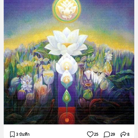
3 บันทึก
25
29
8