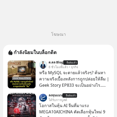
โฆษณา
กำลังนิยมในบล็อกดิต
ด.ดล Blog
ยืนยันแล้ว
8 ชั่วโมงที่แล้ว • ธุรกิจ
หรือ MySQL จะตายแล้วจริงๆ? ค้นหา
ความจริงเบื้องหลังการถูกปล่อยให้ลืม |
Geek Story EP833 จะเป็นอย่างไร..
เมื่อซอฟต์แวร์ฟรีที่หล่อเลี้ยงเว็บไซต์
ลงทุนแมน
ยืนยันแล้ว
กว่าครึ่งโลก ถูกมหาเศรษฐีคู่แข่งทุ่มเงิน
ได้รับการบูสต์
ซื้อกิจการไป? นี่คือเรื่องจริงของ
โอกาสในหุ้น AI จีนที่มาแรง
MySQL ฐานข้อมูลระดับตำนานที่
MEGA10AICHINA คัดเลือกหุ้นใหม่ 9
โปรแกรมเมอร์คนหนึ่งใช้เวลา 27 ปี