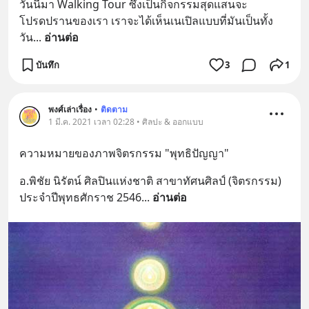
วันนี้มา Walking Tour ซึ่งเป็นกิจกรรมสุดแสนจะ
โปรดปรานของเรา เราจะได้เห็นเนเปิลแบบที่มันเป็นทั้ง
วัน
... 
อ่านต่อ
บันทึก
3
1
พงศ์เล่าเรื่อง
•
ติดตาม
1 มี.ค. 2021 เวลา 02:28 • ศิลปะ & ออกแบบ
ความหมายของภาพจิตรกรรม "พุทธิปัญญา"
อ.พิชัย นิรัตน์ ศิลปินแห่งชาติ สาขาทัศนศิลป์ (จิตรกรรม) 
ประจำปีพุทธศักราช 2546
... 
อ่านต่อ