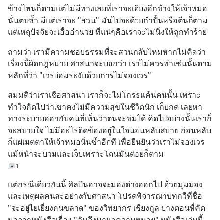
ข้างไหนก็ตามแต่ไม่มีทางเลยที่เราจะเอียงอีกข้างให้เจ้าหมอ
นั่นตบซ้ำ มีแต่เราจะ "สวน" มันไปจะด้วยกำปั้นหรือตีนก็ตาม
แต่เหตุปัจจัยจะเอื้ออำนวย ที่แน่ๆคือเราจะไม่นิ่งให้ถูกทำร้าย
ถามว่า เรามีความชอบธรรมที่จะสวนกลับไหมหากไม่คิดว่า
เรื่องนี้ผิดกฎหมาย ศาสนาจะบอกว่า เราไม่ควรทำเช่นนั้นตาม
หลักที่ว่า "เวรย่อมระงับด้วยการไม่จองเวร"
สมมติว่าเราเชื่อศาสนา เราก็จะไม่โกรธแค้นคนนั้น เพราะ
ทำใจคิดไปว่าเขาคงไม่มีความสุขในชีวิตนัก เก็บกด เลยหา
ทางระบายออกกับคนที่เห็นว่าตนจะข่มได้ คิดไปอย่างนั้นเราก็
จะสบายใจ ไม่มีอะไรติดข้องอยู่ในใจนอนหลับสบาย ก่อนหลับ
ก็แผ่เมตตาให้เจ้าหมอนั่นซ้ำอีกที เพื่อยืนยันว่าเราไม่จองเวร 
แม้หน้าจะบวมและเจ็บเพราะโดนมันต่อยก็ตาม
1
แต่กรณีเดียวกันนี้ ศิลปินอาจจะมองต่างออกไป ด้วยมุมมอง
และเหตุผลคนละอย่างกับศาสนา โปรดพิจารณาบทกวีที่ชื่อ 
"จะอยู่ไยเยี่ยงคนขลาด" ของวิทยากร เชียงกูล บางตอนที่คัด
มาจากหนังสือเรื่อง "ฉันจึงมาหาความหมาย" หนังสือเล่มนี้