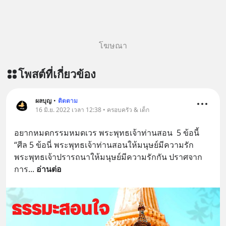
#MatthewMcConaughey #พัฒนาตัว
เอง #MissionToTheMoon
#missiontothemoonpodcast
โฆษณา
โพสต์ที่เกี่ยวข้อง
ผลบุญ
•
ติดตาม
16 มิ.ย. 2022 เวลา 12:38 • ครอบครัว & เด็ก
อยากหมดกรรมหมดเวร พระพุทธเจ้าท่านสอน  5 ข้อนี้ 
“ศีล 5 ข้อนี่ พระพุทธเจ้าท่านสอนให้มนุษย์มีความรัก 
พระพุทธเจ้าปรารถนาให้มนุษย์มีความรักกัน ปราศจาก
การ
... 
อ่านต่อ