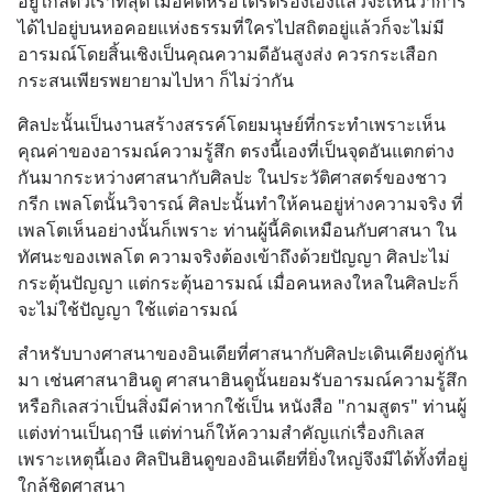
อยู่ใกล้ตัวเราที่สุด เมื่อคิดหรือไตร่ตรองเองแล้วจะเห็นว่าการ
ได้ไปอยู่บนหอคอยแห่งธรรมที่ใครไปสถิตอยู่แล้วก็จะไม่มี
อารมณ์โดยสิ้นเชิงเป็นคุณความดีอันสูงส่ง ควรกระเสือก
กระสนเพียรพยายามไปหา ก็ไม่ว่ากัน
ศิลปะนั้นเป็นงานสร้างสรรค์โดยมนุษย์ที่กระทำเพราะเห็น
คุณค่าของอารมณ์ความรู้สึก ตรงนี้เองที่เป็นจุดอันแตกต่าง
กันมากระหว่างศาสนากับศิลปะ ในประวัติศาสตร์ของชาว
กรีก เพลโตนั้นวิจารณ์ ศิลปะนั้นทำให้คนอยู่ห่างความจริง ที่
เพลโตเห็นอย่างนั้นก็เพราะ ท่านผู้นี้คิดเหมือนกับศาสนา ใน
ทัศนะของเพลโต ความจริงต้องเข้าถึงด้วยปัญญา ศิลปะไม่
กระตุ้นปัญญา แต่กระตุ้นอารมณ์ เมื่อคนหลงใหลในศิลปะก็
จะไม่ใช้ปัญญา ใช้แต่อารมณ์
สำหรับบางศาสนาของอินเดียที่ศาสนากับศิลปะเดินเคียงคู่กัน
มา เช่นศาสนาฮินดู ศาสนาฮินดูนั้นยอมรับอารมณ์ความรู้สึก 
หรือกิเลสว่าเป็นสิ่งมีค่าหากใช้เป็น หนังสือ "กามสูตร" ท่านผู้
แต่งท่านเป็นฤาษี แต่ท่านก็ให้ความสำคัญแก่เรื่องกิเลส 
เพราะเหตุนี้เอง ศิลปินฮินดูของอินเดียที่ยิ่งใหญ่จึงมีได้ทั้งที่อยู่
ใกล้ชิดศาสนา