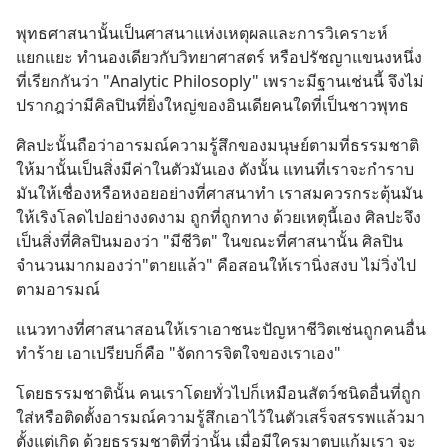
พุทธศาสนานั้นเป็นศาสนาแห่งเหตุผลและการวิเคราะห์
แยกแยะ ทำนองเดียวกับวิทยาศาสตร์ หรือปรัชญาแขนงหนึ่ง
ที่เรียกกันว่า "Analytic Philosoply" เพราะมีฐานเช่นนี้ จึงไม่
ปรากฎว่ามีคิลปินที่ยิ่งใหญ่ของอินเดียคนใดที่เป็นชาวพุทธ
ศิลปะนั้นถือว่าอารมณ์ความรู้สึกของมนุษย์ตามที่ธรรมชาติ
ให้มานั้นเป็นสิ่งมีค่าในตัวมันเอง ดังนั้น แทนที่เราจะกำราบ
มันให้เชื่องหรือหงอยอย่างที่ศาสนาทำ เราสมควรกระตุ้นมัน
ให้เริงโลดไปอย่างงดงาม ถูกที่ถูกทาง ด้วยเหตุนี้เอง ศิลปะจึง
เป็นสิ่งที่ศิลปินมองว่า "มีชีวิต" ในขณะที่ศาสนานั้น ศิลปิน
จำนวนมากมองว่า"ตายแล้ว" คือสอนให้เรานิ่งสงบ ไม่วิ่งไป
ตามอารมณ์
แนวทางที่ศาสนาสอนให้เราเอาชนะปัญหาชีวิตเช่นถูกคนอื่น
ทำร้าย เอาเปรียบก็คือ "จัดการจิตใจของเราเอง"
โดยธรรมชาตินั้น คนเราโดยทั่วไปก็เหมือนสัตว์ชนิดอื่นที่ถูก
ใส่หรือติดตั้งอารมณ์ความรู้สึกเอาไว้ในตัวเสร็จสรรพแล้วมา
ตั้งแต่เกิด ด้วยธรรมชาติที่ว่านั้น เมื่อมีใครมาตบแก้มเรา จะ