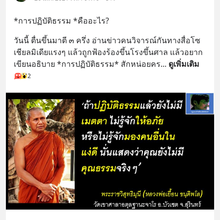
*การปฏิบัติธรรม *คืออะไร?
วันนี้ ตื่นขึ้นมาตี ๓ ครึ่ง อ่านข่าวคนวิจารณ์กันทางสื่อโซ
เชียลมิเดียแรงๆ แล้วถูกฟ้องร้องขึ้นโรงขึ้นศาล แล้วอยาก
เขียนอธิบาย *การปฏิบัติธรรม* สักหน่อยคร
... 
ดูเพิ่มเติม
2