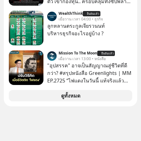
ตัว เข้ากองทุน.. ครอบคลุมทั้งซัปพลาย
ปลุกปั้นและตั้งชื่อตามลูกสาวของตัวเอง
เชน AI จีน พิเศษ ช่วง 3 - 19 ส.ค. 69 มี
WealthThink
เมื่อรู้ว่าผลงานชิ้นเอกกำลังจะตกไปอยู่
ยืนยันแล้ว
โปรโมชัน ลด 50% ค่าธรรมเนียมซื้อ |
เมื่อวาน เวลา 04:00 • ธุรกิจ
ในมือของอาณาจักรที่จ้องจะทำลายมัน
ยอด 2 ล้านบาทขึ้นไป ฟรีค่าธรรมเนียม
ลูกหลานตระกูลเจียรวนนท์
เขาถึงขั้นต้องเขียนจดหมายเปิดผนึก
ซื้อ
บริหารธุรกิจอะไรอยู่บ้าง ?
ขอร้องคนทั้งอินเทอร์เน็ตให้ช่วยหยุดยั้ง
ดีลนี้! เกิดอะไรขึ้นหลังจากการควบรวม
กิจการครั้งประวัติศาสตร์? ยักษ์ใหญ่
Mission To The Moon
ยืนยันแล้ว
เมื่อวาน เวลา 13:00 • หนังสือ
ตั้งใจซื้อไปพัฒนาต่อ หรือแค่ซื้อไป “ฆ่า”
"อุปสรรค" อาจเป็นสัญญาณสู่ชีวิตที่ดี
ให้พ้นทางกันแน่? และทำไมจุดจบของ
กว่า? #สรุปหนังสือ Greenlights | MM
เรื่องนี้ ถึงเป็นการฆาตกรรมแบบสโลว์
EP.2725 “ไฟแดงในวันนี้ แท้จริงแล้ว
โมชันที่ไม่มีแม้แต่ศพให้เห็น? เลือกฟัง
อาจเป็นสัญญาณไฟเขียวที่ยังไม่ถึงเวลา
กันได้เลยนะครับ อย่าลืมกด Follow
เปลี่ยนสี” McConaughey ดาราดาวรุ่ง
ดูทั้งหมด
ติดตาม PodCast ช่อง Geek Forever’s
ในยุคหนึ่ง เคยปฏิเสธเงินค่าตัวหนังรอม
Podcast ของผมกันด้วยนะครับ 🎧 ฟัง
คอมที่สูงถึง 14.5 ล้านดอลลาร์ (หรือ
ผ่าน Spotify : https://bit.ly/4g4SW17
ราว 500 ล้านบาท) เพียงเพราะเขาไม่
🎧 ฟังผ่าน Apple Podcast :
อยากขังตัวเองไว้ในกล่องเดิมๆ ผลที่
https://bit.ly/4cw7rdh 🎧 ฟังผ่าน
ตามมาคือ โทรศัพท์ของเขากลายเป็น
Podbean : https://bit.ly/4hVgqrY 🎧