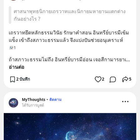
ศาสนาพุทธนิกายเถรวาทและนิกายมหายานแตกต่าง
กันอย่างไร ?
เถรวาทยึดหลักธรรมวินัย รักษาคำสอน อินทรีย์บารมีเข้ม
แข็ง เข้าถึงสภาวะธรรมแล้ว จึงแบ่งปันช่วยอนุเคราะห์
1
ถ้าสภาวะธรรมไม่ถึง อินทรีย์บารมีอ่อน เจอสีกามารยาเ
... 
อ่านต่อ
2 บันทึก
2
5
MyThoughts
•
ติดตาม
ได้รับการบูสต์