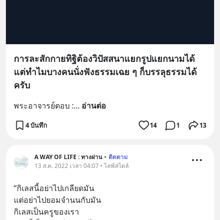
การละสักกายทิฐิต้องวิปัสสนาแยกรูปแยกนามได้
แต่ทำไมบางคนนั่งฟังธรรมเฉย ๆ ก็บรรลุธรรมได้
ครับ
พระอาจารย์ตอบ :
... 
อ่านต่อ
4 บันทึก
14
1
13
A WAY OF LIFE : ทางผ่าน
•
ติดตาม
13 ส.ค. 2022 เวลา 04:07 • ไลฟ์สไตล์
“กิเลสนี้อย่าไปเกลียดมัน 
แต่อย่าไปยอมจำนนกับมัน 
กิเลสเป็นครูของเรา 