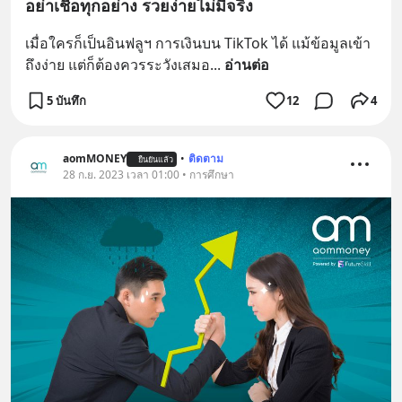
อย่าเชื่อทุกอย่าง รวยง่ายไม่มีจริง
เมื่อใครก็เป็นอินฟลูฯ การเงินบน TikTok ได้ แม้ข้อมูลเข้า
ถึงง่าย แต่ก็ต้องควรระวังเสมอ
... 
อ่านต่อ
5 บันทึก
12
4
aomMONEY
•
ติดตาม
ยืนยันแล้ว
28 ก.ย. 2023 เวลา 01:00 • การศึกษา