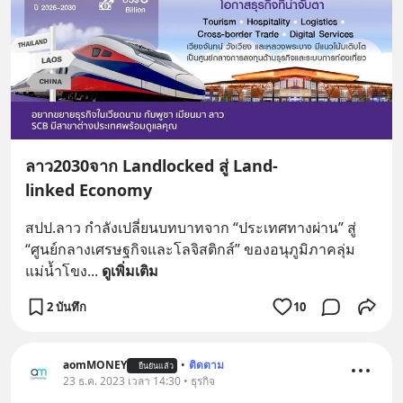
ลาว2030จาก Landlocked สู่ Land-
linked Economy
สปป.ลาว กำลังเปลี่ยนบทบาทจาก “ประเทศทางผ่าน” สู่ 
“ศูนย์กลางเศรษฐกิจและโลจิสติกส์” ของอนุภูมิภาคลุ่ม
แม่น้ำโขง
... 
ดูเพิ่มเติม
2 บันทึก
10
aomMONEY
•
ติดตาม
ยืนยันแล้ว
23 ธ.ค. 2023 เวลา 14:30 • ธุรกิจ