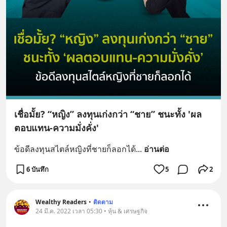
เชื่อมั้ย? “หญิง” ลงทุนเก่งกว่า “ชาย” ชนะทั้ง 'ผล
ตอบแทน-ความมั่งคั่ง'
ข้อดีลงทุนสไตล์หญิงที่ชายก็ลอกได้
... 
อ่านต่อ
6 บันทึก
5
2
Wealthy Readers
•
ติดตาม
24 มี.ค. 2022 เวลา 05:30 • หุ้น & เศรษฐกิจ