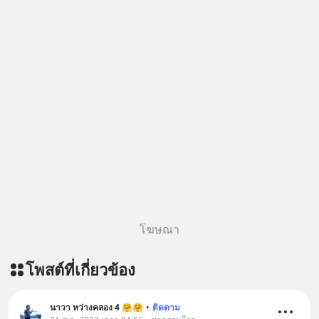
โฆษณา
โพสต์ที่เกี่ยวข้อง
นาวา หว่างคลอง 4 🤗🤗
•
ติดตาม