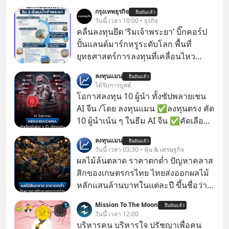
กรุงเทพธุรกิจ
ยืนยันแล้ว
วันนี้ เวลา 10:00 • ธุรกิจ
คลื่นลงทุนยึด ‘ริมเจ้าพระยา’ บิ๊กคอร์ป
ปั้นแลนด์มาร์กหรูระดับโลก พื้นที่
ยุทธศาสตร์การลงทุนที่เคลื่อนไหว
คึกคักเวลานี้ถูกจับตามองที่บริเวณ “ริม
ลงทุนแมน
ยืนยันแล้ว
แม่น้ำเจ้าพระยา” นับเป็นคลื่นการลงทุน
ได้รับการบูสต์
ลูกที่ 2 ในการพัฒนาการท่องเที่ยว 2 ฝั่ง
โอกาสลงทุน 10 ผู้นำ ทั้งซัปพลายเชน
แม่น้ำเจ้าพระยา ต่อจาก “ไอคอนสยาม
AI จีน /โดย ลงทุนแมน ✅ลงทุนตรง คัด
โมเดล” ภายใต้ 3 พันธมิตรร่วมทุน
10 ผู้นำเน้น ๆ ในธีม AI จีน ✅คัดเลือก
บริษัท สยามพิวรรธน์ จำกัด, แมกโนเลีย
หุ้นใหม่ 9 ตัว เข้ากองทุน ✅ร่วมเป็น
ลงทุนแมน
ควอลิตี้ ดีเวล็อปเม้นต์ คอร์ปอเรชั่น และ
ยืนยันแล้ว
เจ้าของผู้นำ AI จีน ตั้งแต่โรงงานผลิตชิป
วันนี้ เวลา 03:30 • หุ้น & เศรษฐกิจ
เครือเจริญโภคภัณฑ์
หน่วยความจำ โมเดล AI ยันหุ่นยนต์
ผลไม้ล้นตลาด ราคาตกต่ำ ปัญหาคลาส
✅ได้การรับยกเว้นภาษี Capital Gain
สิกของเกษตรกรไทย ไทยส่งออกผลไม้
ตามกฎหมายภาษีของประเทศไทย
หลักแสนล้านบาทในแต่ละปี ขึ้นชื่อว่า
เป็นผู้ผลิตและส่งออกผลไม้เมืองร้อน
Mission To The Moon
ยืนยันแล้ว
เบอร์ต้น ๆ ของโลก
วันนี้ เวลา 12:00
บริหารคน บริหารใจ ปรัชญาเพื่อคน