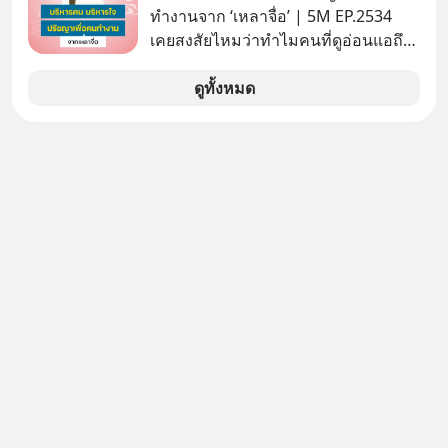
ทำงานจาก ‘เหลาจื่อ’ | 5M EP.2534
เคยสงสัยไหมว่าทำไมคนที่ดูอ่อนแอถึง
กลายเป็นคนที่เข้มแข็งที่สุดในบาง
สถานการณ์ แล้วทำไมคนที่ไม่ออกแรง
ดูทั้งหมด
ทำอะไรเลยถึงประสบความสำเร็จได้ไว
กว่าใครเพื่อน? ไม่แน่ว่าคนกลุ่มนี้อาจ
จะเป็นคนที่รู้จักบริหารใจตัวเอง และคน
รอบตัวได้เก่งที่สุดก็เป็นได้ โดยพอดแค
สต์ 5M ในวันนี้จะพาทุกคนไปสำรวจวิธี
การบริหารคนและบริหารใจ ปรัชญา
เพื่อคนทำงานจาก ‘เหลาจื่อ’ (เล่าจื๊อ) นัก
ปราชญ์จีนแห่งยุคไปด้วยกัน