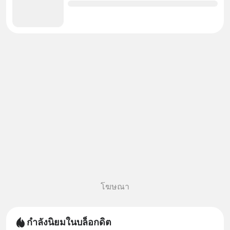
โฆษณา
กำลังนิยมในบล็อกดิต