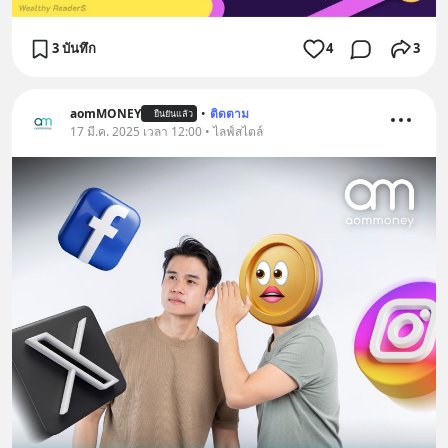
3 บันทึก
4
3
aomMONEY
•
ติดตาม
ยืนยันแล้ว
17 มี.ค. 2025 เวลา 12:00 • ไลฟ์สไตล์