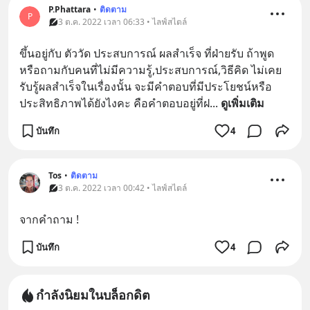
P.Phattara
•
ติดตาม
P
3 ต.ค. 2022 เวลา 06:33 • ไลฟ์สไตล์
ขึ้นอยู่กับ ตัววัด ประสบการณ์ ผลสำเร็จ ที่ฝ่ายรับ ถ้าพูด
หรือถามกับคนที่ไม่มีความรู้,ประสบการณ์,วิธีคิด ไม่เคย
รับรู้ผลสำเร็จในเรื่องนั้น จะมีคำตอบที่มีประโยชน์หรือ
ประสิทธิภาพได้ยังไงคะ คือคำตอบอยู่ที่ฝ
... 
ดูเพิ่มเติม
บันทึก
4
Tos
•
ติดตาม
3 ต.ค. 2022 เวลา 00:42 • ไลฟ์สไตล์
จากคำถาม !
บันทึก
4
กำลังนิยมในบล็อกดิต