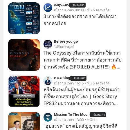
ลงทุนแมน
ยืนยันแล้ว
เมื่อวาน เวลา 08:00 • หุ้น & เศรษฐกิจ
3 เกาะชื่อดังของตราด รายได้หลักมา
จากคนไทย
Before you go
ได้รับการบูสต์
The Odyssey เมื่อการกลับบ้านใช้เวลา
นานกว่าที่คิด นี่ร่างกายเราต้องการกลับ
บ้านจริงหรือ (SPOILED ALERT!!!) 🔥
264.1
ด.ดล Blog
ยืนยันแล้ว
เมื่อวาน เวลา 16:15 • หุ้น & เศรษฐกิจ
หรือจีนจะเป็นผู้ชนะ? สมรภูมิชิปรุ่นเก่า
ที่ชี้ชะตาเศรษฐกิจโลก | Geek Story
EP832 ผมว่าหลายท่านอาจจะคิดว่า
สงครามชิปมีแค่เรื่อง AI ล้ำๆ ใช่ไหม?
Mission To The Moon
ยืนยันแล้ว
คิดใหม่ได้เลยครับ! ในขณะที่โลกโฟกัส
เมื่อวาน เวลา 13:00 • หนังสือ
ชิป 3 นาโนเมตร แต่จีนกำลังเดินเกมที่
"อุปสรรค" อาจเป็นสัญญาณสู่ชีวิตที่ดี