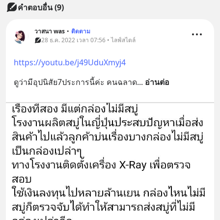
คำตอบอื่น
(
9
)
วาสนา was
•
ติดตาม
28 ธ.ค. 2022 เวลา 07:56 • ไลฟ์สไตล์
https://youtu.be/j49UduXmyj4
ดูว่ามีอุปนิสัย7ประการนี้ค่ะ คนฉลาด
... 
อ่านต่อ