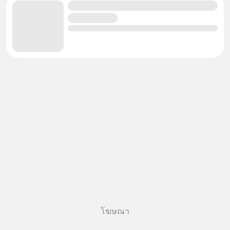
โฆษณา