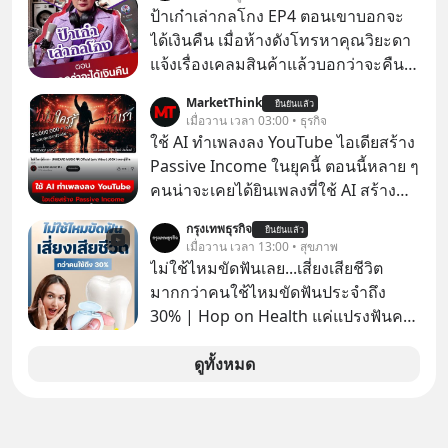
ป้าเก๋าเล่ากลโกง EP4 ตอนเขาบอกจะ
ได้เงินคืน เมื่อห้างดังโทรหาคุณวิยะดา
แจ้งเรื่องเคลมสินค้าแล้วบอกว่าจะคืน
เงิน คุณวิยะดาจะได้เงินจริง หรือเป็น
MarketThink
ยืนยันแล้ว
เรื่องจ้อจี้ หาคำตอบได้ที่ “ป้าเก๋าเล่ากล
เมื่อวาน เวลา 03:00 • ธุรกิจ
โกง” EP4 ตอน “เขาบอกว่าจะได้เงิน
ใช้ AI ทำเพลงลง YouTube ไอเดียสร้าง
คืน” #ป้าเก๋าเล่ากลโกง #แก้เกมกลโกง
Passive Income ในยุคนี้ ตอนนี้หลาย ๆ
#อยู่อย่างยั่งยืน #Cybersecurity #เตือน
คนน่าจะเคยได้ยินเพลงที่ใช้ AI สร้าง
ภัยออนไลน์
ผ่านหูกันมาบ้าง เช่น เพลง “ไม่มีใคร
กรุงเทพธุรกิจ
ยืนยันแล้ว
รู้ตัวเรา” จากช่องชื่อว่า UNHEARD
เมื่อวาน เวลา 13:00 • สุขภาพ
MUSIC ที่ตอนนี้มียอดรับชมกว่า 26
ไม่ใช้ไหมขัดฟันเลย...เสี่ยงเสียชีวิต
ล้านครั้งแล้ว
มากกว่าคนใช้ไหมขัดฟันประจำถึง
30% | Hop on Health แค่แปรงฟันคง
ไม่พอ..จากการวิจัยตามเก็บข้อมูลผู้สูง
อายุ 5,000 คน มีข้อมูลที่น่าสนใจเกี่ยว
ดูทั้งหมด
กับโรคต่างๆที่เกิดจากการไม่ใช้ไหมขัด
ฟันเป็นประจำ เสี่ยงเกิดโรคนำไปสู่การ
เสียชีวิต...อะไรคือสาเหตุติดตามได้ใน