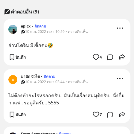
คำตอบอื่น
(
9
)
apicx
•
ติดตาม
10 ต.ค. 2022 เวลา 10:59 • ความคิดเห็น
อ่านโดจิน มีเซ็กค่ะ🤣
บันทึก
4
มานิต บัวไข
•
ติดตาม
ม
10 ต.ค. 2022 เวลา 03:44 • ความคิดเห็น
ไม่​ต้อง​ทำ​อะไร​หรอก​ครับ.. มัน​เป็น​เรื่อง​สมมุติ​ครับ.. นั่ง​ดื่ม​
กาแฟ.. รอ​ดู​สิ​ครับ.. 5555​
บันทึก
7
Serm Aramcharoen
•
ติดตาม