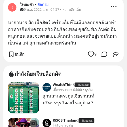
ใจทองคำ
•
ติดตาม
จ
9 ต.ค. 2022 เวลา 04:57 • ความคิดเห็น
หาอาหาร ผัก เนื้อสัตว์ เครื่องดื่มที่ไม่มีแอลกอฮอล์ มาทำ
อาหารกินกับครอบครัว กินร้องเพลง คุยกัน พัก กินต่อ อิ่ม
สนุกก่อน และจะตายแบบเห็นหน้า มองคนที่อยู่ร่วมกันมา 
เป็นพ่อ แม่ ลูก กอดกันตายพร้อมกัน
บันทึก
9
กำลังนิยมในบล็อกดิต
WealthThink
ยืนยันแล้ว
เมื่อวาน เวลา 04:00 • ธุรกิจ
ลูกหลานตระกูลเจียรวนนท์
บริหารธุรกิจอะไรอยู่บ้าง ?
SCB Thailand
ยืนยันแล้ว
ได้รับการบูสต์