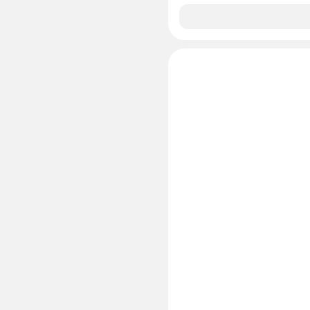
ใครรู้ตัว
ตอนนี้มีย