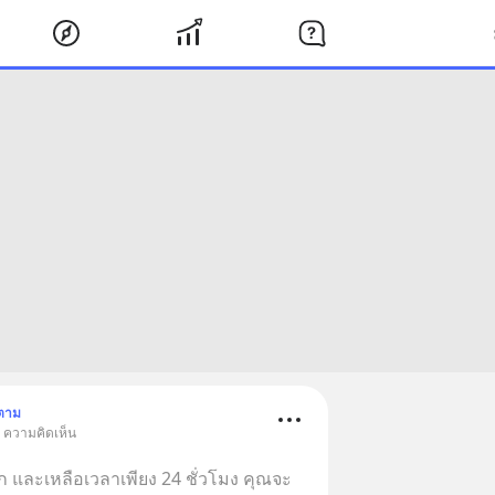
ตาม
• ความคิดเห็น
ตก และเหลือเวลาเพียง 24 ชั่วโมง คุณจะ