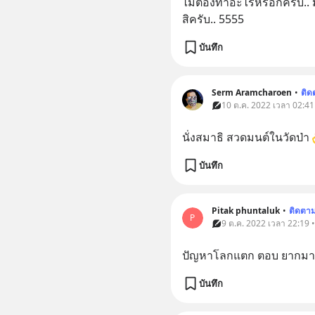
ไม่​ต้อง​ทำ​อะไร​หรอก​ครับ.. มัน​
สิ​ครับ.. 5555​
บันทึก
Serm Aramcharoen
•
ติด
10 ต.ค. 2022 เวลา 02:41
นั่งสมาธิ สวดมนต์ในวัดป่า
บันทึก
Pitak phuntaluk
•
ติดตา
P
9 ต.ค. 2022 เวลา 22:19 
ปัญหาโลกแตก ตอบ ยากมากคร
บันทึก