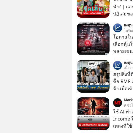
พัง? | แอ
ปฏิเสธของ
ตั้งกำแพง
ลงทุ
ไม่เคยปฏิ
ได้รับ
‘สร้างขอบเ
โอกาสในห
รอยร้าวในคว
เลือกหุ้น
แอปเท๋ Di
พลายเชน AI จีน 
รวิศ หาญอ
โปรโมชัน
ลงทุ
สวัสดิ์ จ
บาทขึ้นไป
เมื่อว
รักษาใจข
สรุปสิ่งที่
รอบข้างไปพร้
ซื้อ RMF 
#selfdev
ฟัง เมื่อเ
#missio
ภาษี หลายคนมักได้รับคำแนะนำให้ลงทุนใน RMF
Mark
เพราะนอก
9 ชั่ว
โอกาสในการ
ใช้ AI ท
นักที่จะลงลึก
Income ใน
ควรดู ตรง
เพลงที่ใช้
ควรรู้ข้อ