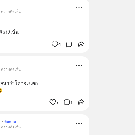
• ความคิดเห็น
ิงให้เห็น
4
• ความคิดเห็น
 ๆ จนกว่าโลกจะแตก
😆
7
1
n
•
ติดตาม
• ความคิดเห็น