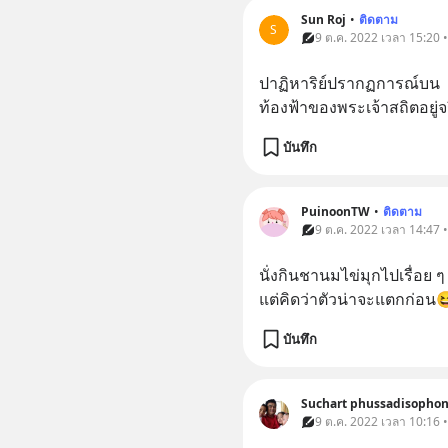
Sun Roj
•
ติดตาม
S
9 ต.ค. 2022 เวลา 15:20 
ปาฏิหาริย์ปรากฏการณ์บน
ท้องฟ้าของพระเจ้าสถิตอยู่จร
บันทึก
PuinoonTW
•
ติดตาม
9 ต.ค. 2022 เวลา 14:47 
นั่งกินชานมไข่มุกไปเรื่อย
แต่คิดว่าตัวน่าจะแตกก่อน
บันทึก
Suchart phussadisopho
9 ต.ค. 2022 เวลา 10:16 