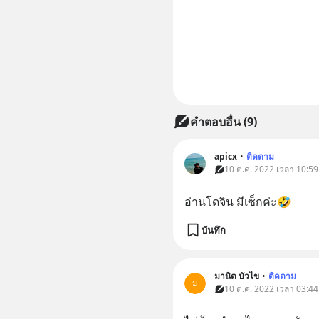
คำตอบอื่น
(
9
)
apicx
•
ติดตาม
10 ต.ค. 2022 เวลา 10:59
อ่านโดจิน มีเซ็กค่ะ🤣
บันทึก
มานิต บัวไข
•
ติดตาม
ม
10 ต.ค. 2022 เวลา 03:44