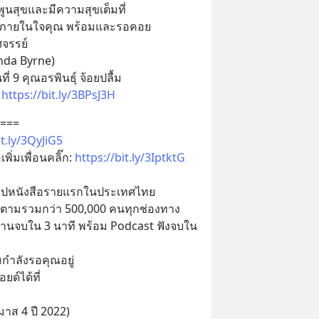
พูนสุขและมีความสุขเต็มที่ 
อยู่ภายในใจคุณ พร้อมและรอคอย
จรรย์
onda Byrne)
ที่ 9 คุณอรพินธุ์ จ้อยปลื้ม
 
https://bit.ly/3BPsJ3H
===
it.ly/3QyJiG5
่มเพื่อนคลิ๊ก: 
https://bit.ly/3IptktG
รุปหนังสือรายแรกในประเทศไทย
้ติดตามรวมกว่า 500,000 คนทุกช่องทาง
อ่านจบใน 3 นาที พร้อม Podcast ฟังจบใน 
มกำลังรอคุณอยู่
ด์ได้ที่
มาส 4 ปี 2022)