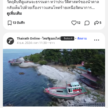
วัตถุดิบที่ดูแสนจะธรรมดา ทว่าประวัติศาสตร์ของน้ำตาล
กลับเต็มไปด้วยเรื่องราวแสนโหดร้ายเหนือจิตนาการ
... 
ดูเพิ่มเติม
13 บันทึก
12
5
Thairath Online - ไทยรัฐออนไลน์
•
ติดตาม
ยืนยันแล้ว
4 ธ.ค. 2024 เวลา 11:30 • ข่าว