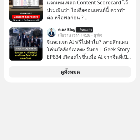
มุกหลอกลวงในคราบความน่าเชื่อถือ
แจกเทมเพลต Content Scorecard ไว้
กันค่ะ #แก้เกมกลโกง #ป้าเก๋าเล่ากล
ประเมินว่า ไอเดียคอนเทนต์นี้ ควรทำ
โกง #LivesSustainably #อยู่อย่าง
ต่อ หรือพอก่อน ?
ยั่งยืน #CyberSecurity #ป้าเก๋า
https://docs.google.com/spreadsh
ด.ดล Blog
#FraudEducation #FinancialLiteracy
ยืนยันแล้ว
eets/d/1J0ZkTtNLjIWLZaxcK2dVL40i
เมื่อวาน เวลา 14:28 • ธุรกิจ
#DigitalBankWithHumanTouch
MZl4127-t4nWawpiK5I/copy
จีนจะแจก AI ฟรีไปทำไม? เจาะลึกแผน
โค่นบัลลังก์เทคตะวันตก | Geek Story
EP834 เกิดอะไรขึ้นเมื่อ AI จากจีนที่เปิด
ให้ใช้งานฟรี กลับทำผลงานได้เทียบเท่า
AI ระดับท็อปของอเมริกาที่ใช้เงินลงทุน
ดูทั้งหมด
สร้างกว่าร้อยล้านดอลลาร์
ปรากฏการณ์นี้ทำเอาซีอีโอผู้ทรง
อิทธิพลอย่าง Jensen Huang แห่ง
Nvidia ถึงกับออกปากเชียร์สุดตัวว่านี่
คืออนาคต แต่ในขณะเดียวกัน บริษัท
ยักษ์ใหญ่อย่าง OpenAI และ
Anthropic กลับนั่งไม่ติด ถึงขั้นรีบส่ง
สัญญาณเตือนรัฐบาลอเมริกาว่าสิ่งนี้คือ
ภัยความมั่นคงระดับชาติ ทำไมจีนถึง