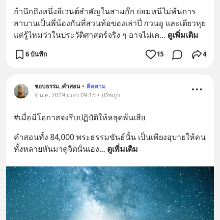
ถ้านึกถึงหนึ่งอีเวนต์สำคัญในสามก๊ก ย่อมหนีไม่พ้นการ
สาบานเป็นพี่น้องกันที่สวนท้อของเล่าปี่ กวนอู และเตียวหุย 
แต่รู้ไหมว่าในประวัติศาสตร์จริง ๆ อาจไม่เค
... 
ดูเพิ่มเติม
6 บันทึก
15
4
ชอบธรรม..คำสอน
•
ติดตาม
9 ม.ค. 2019 เวลา 09:15 • ปรัชญา
#เมื่อมีโอกาสจงรีบปฏิบัติให้หลุดพ้นเสีย
คำสอนทั้ง 84,000 พระธรรมขันธ์นั้น เป็นเพียงอุบายให้คน
ทั้งหลายหันมาดูจิตนั่นเอง
... 
ดูเพิ่มเติม