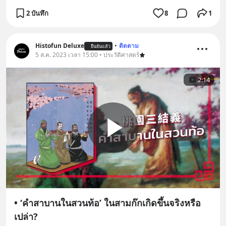
2 บันทึก
8
1
Histofun Deluxe
•
ติดตาม
ยืนยันแล้ว
5 ส.ค. 2023 เวลา 15:00 • ประวัติศาสตร์
2:14
• ‘คำสาบานในสวนท้อ’ ในสามก๊กเกิดขึ้นจริงหรือ
เปล่า?