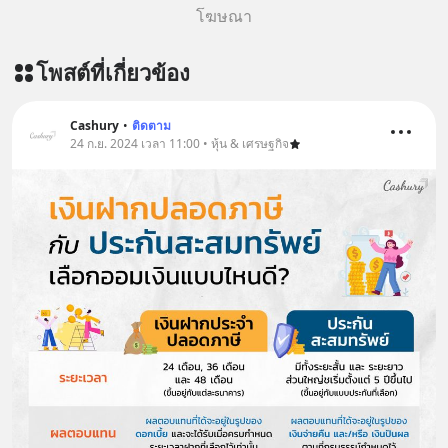
อัพเดททุกวันผ่าน Line OA ด.ดล Blog
โฆษณา
คลิกเลย --> https://lin.ee/aMEkyNA
========================= 📣
โพสต์ที่เกี่ยวข้อง
สนับสนุนโดย 📣
=========================
เครียด หลับยาก ผมอยากแนะนำ
Cashury
•
ติดตาม
24 ก.ย. 2024 เวลา 11:00 • หุ้น & เศรษฐกิจ
ผลิตภัณฑ์เสริมอาหาร Diip CBD ช่วย
บรรเทาความเครียด ลดความวิตกกังวล
เพิ่มการผ่อนคลาย ซึ่งช่วยให้การนอน
หลับมีประสิทธิภาพมากยิ่งขึ้น 📍 สนใจ
สั่งซื้อสินค้า Diip CBD 💬 LINE :
@diipgeek 🔗 หรือกดลิงก์
https://lin.ee/U91Fzyz