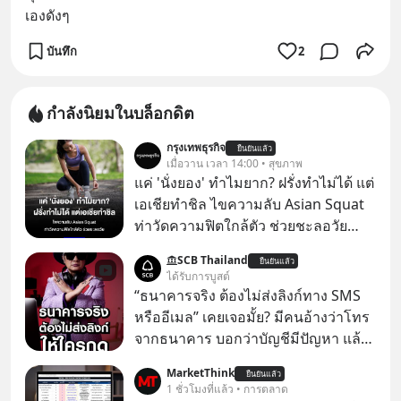
เองดังๆ
บันทึก
2
กำลังนิยมในบล็อกดิต
กรุงเทพธุรกิจ
ยืนยันแล้ว
เมื่อวาน เวลา 14:00 • สุขภาพ
แค่ 'นั่งยอง' ทำไมยาก? ฝรั่งทำไม่ได้ แต่
เอเชียทำชิล ไขความลับ Asian Squat
ท่าวัดความฟิตใกล้ตัว ช่วยชะลอวัย
หลายคนอาจเคยเห็นคลิปไวรัลของชาว
SCB Thailand
ยืนยันแล้ว
ต่างชาติที่พยายามทำ “Asian Squat”
ได้รับการบูสต์
หรือการนั่งยองแบบคนเอเชีย แต่สุดท้าย
“ธนาคารจริง ต้องไม่ส่งลิงก์ทาง SMS
ก็เสียการทรงตัว ล้มหงายหลัง หรือไม่ก็
หรืออีเมล” เคยเจอมั้ย? มีคนอ้างว่าโทร
ต้องยกส้นเท้าขึ้น เพราะไม่สามารถนั่ง
จากธนาคาร บอกว่าบัญชีมีปัญหา แล้ว
ค้างในท่านั้นได้
ให้กดลิงก์โน่นนี่ หรือสแกนคิวอาร์โค้ด
MarketThink
ยืนยันแล้ว
ทันที มาฟัง “ป้าเก๋าเล่ากลโกง” เพื่อรู้ทัน
1 ชั่วโมงที่แล้ว • การตลาด