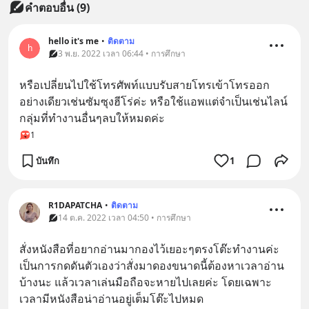
คำตอบอื่น
(
9
)
hello it's me
•
ติดตาม
h
3 พ.ย. 2022 เวลา 06:44 • การศึกษา
หรือเปลี่ยนไปใช้โทรศัพท์แบบรับสายโทรเข้าโทรออก
อย่างเดียวเช่นซัมซุงฮีโร่ค่ะ หรือใช้แอพแต่จำเป็นเช่นไลน์
กลุ่มที่ทำงานอื่นๆลบให้หมดค่ะ
1
บันทึก
1
R1DAPATCHA
•
ติดตาม
14 ต.ค. 2022 เวลา 04:50 • การศึกษา
สั่งหนังสือที่อยากอ่านมากองไว้เยอะๆตรงโต๊ะทำงานค่ะ 
เป็นการกดดันตัวเองว่าสั่งมาดองขนาดนี้ต้องหาเวลาอ่าน
บ้างนะ แล้วเวลาเล่นมือถือจะหายไปเลยค่ะ โดยเฉพาะ
เวลามีหนังสือน่าอ่านอยู่เต็มโต๊ะไปหมด