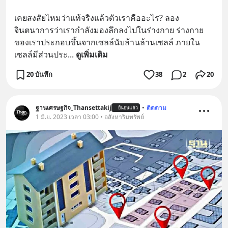
เคยสงสัยไหมว่าแท้จริงแล้วตัวเราคืออะไร? ลอง
จินตนาการว่าเรากำลังมองลึกลงไปในร่างกาย ร่างกาย
ของเราประกอบขึ้นจากเซลล์นับล้านล้านเซลล์ ภายใน
เซลล์มีส่วนประ
... 
ดูเพิ่มเติม
20 บันทึก
38
2
20
ฐานเศรษฐกิจ_Thansettakij
•
ติดตาม
ยืนยันแล้ว
1 มิ.ย. 2023 เวลา 03:00 • อสังหาริมทรัพย์