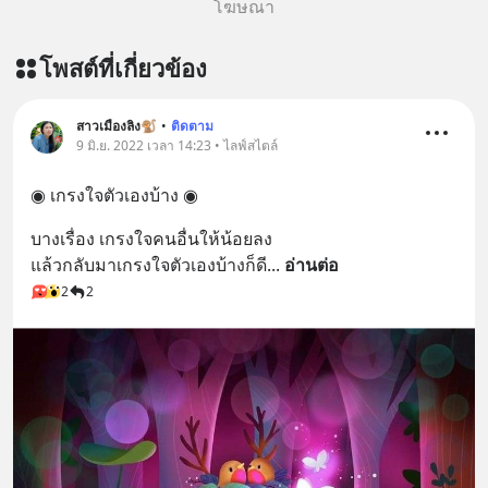
โฆษณา
โพสต์ที่เกี่ยวข้อง
สาวเมืองลิง🐒
•
ติดตาม
9 มิ.ย. 2022 เวลา 14:23 • ไลฟ์สไตล์
◉ เกรงใจตัวเองบ้าง ◉
บางเรื่อง เกรงใจคนอื่นให้น้อยลง
แล้วกลับมาเกรงใจตัวเองบ้างก็ดี
... 
อ่านต่อ
2
2