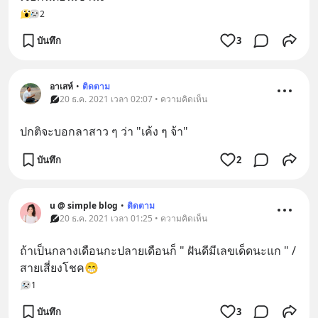
2
บันทึก
3
อาเสห์
•
ติดตาม
20 ธ.ค. 2021 เวลา 02:07 • ความคิดเห็น
ปกติจะบอกลาสาว ๆ ว่า "เค้ง ๆ จ้า"
บันทึก
2
u @ simple blog
•
ติดตาม
20 ธ.ค. 2021 เวลา 01:25 • ความคิดเห็น
ถ้าเป็นกลางเดือนกะปลายเดือนก็ " ฝันดีมีเลขเด็ดนะแก " /
สายเสี่ยงโชค😁
1
บันทึก
3