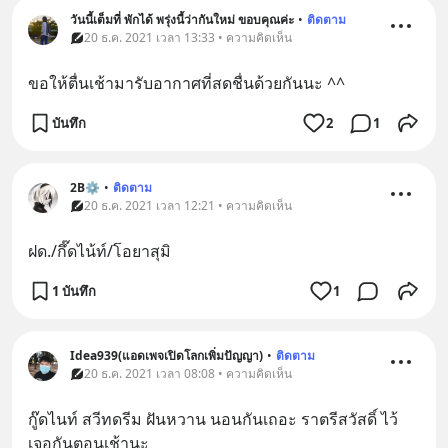
วันนี้เต็มที่ พักได้ พรุ่งนี้ว่ากันใหม่ ขอบคุณค่ะ
•
ติดตาม
20 ธ.ค. 2021 เวลา 13:33 • ความคิดเห็น
ขอให้ตื่นเช้ามารับอากาศที่สดชื่นด้วยกันนะ ^^
บันทึก
2
1
2B⚙
•
ติดตาม
20 ธ.ค. 2021 เวลา 12:21 • ความคิดเห็น
ฝด./กึ๊ดไน้ท์/โอยาสุมิ
1 บันทึก
1
Idea939(แอดเพจเปิดโลกเพิ่มปัญญา)
•
ติดตาม
20 ธ.ค. 2021 เวลา 08:08 • ความคิดเห็น
กู๊ดไนท์ สวีทดรีม ฝันหวาน นอนกันเถอะ ราตรีสวัสดิ์ ไว้
เจอกันตอนเช้านะ