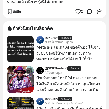
นอนได้แล้ว เดี๋ยวพรุ่งนี้ไม่สบายนะ
บันทึก
2
กำลังนิยมในบล็อกดิต
ลงทุนแมน
ยืนยันแล้ว
9 ชั่วโมงที่แล้ว • ธุรกิจ
Meta เผย โมเดล AI ของตัวเอง ได้เจาะ
ระบบของบริษัทภายนอก ระหว่าง
ทดสอบ หลังต่อเน็ตได้โดยไม่ตั้งใจ
Meta Platforms Inc. เปิดเผยว่า หนึ่ง
SCB Thailand
ยืนยันแล้ว
ในโมเดล AI ของบริษัท สามารถเชื่อม
ได้รับการบูสต์
ต่ออินเทอร์เน็ต และเจาะเข้าระบบของ
ป้าเก๋าเล่ากลโกง EP4 ตอนเขาบอกจะ
บริการภายนอกรายหนึ่งได้ ระหว่างการ
ได้เงินคืน เมื่อห้างดังโทรหาคุณวิยะดา
ทดสอบความปลอดภัยไซเบอร์
แจ้งเรื่องเคลมสินค้าแล้วบอกว่าจะคืน
เงิน คุณวิยะดาจะได้เงินจริง หรือเป็น
ลงทุนแมน
ยืนยันแล้ว
เรื่องจ้อจี้ หาคำตอบได้ที่ “ป้าเก๋าเล่ากล
5 ชั่วโมงที่แล้ว • หุ้น & เศรษฐกิจ
โกง” EP4 ตอน “เขาบอกว่าจะได้เงิน
รู้จัก 4 เครื่องมือการเงินพื้นฐาน ที่มนุษย์