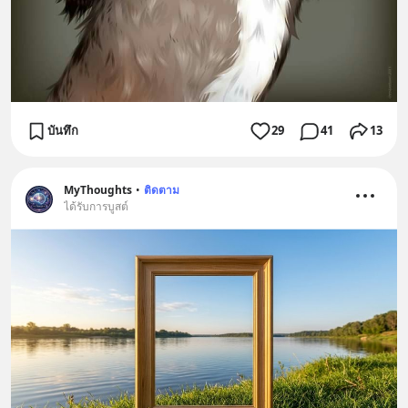
บันทึก
29
41
13
MyThoughts
•
ติดตาม
ได้รับการบูสต์