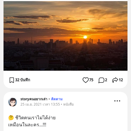
32 บันทึก
75
2
12
storyคนอยากเล่า
•
ติดตาม
25 เม.ย. 2021 เวลา 13:55 • หนังสือ
🤔 ชีวิตคนเราไม่ได้ง่าย
เหมือนในละคร...!!!