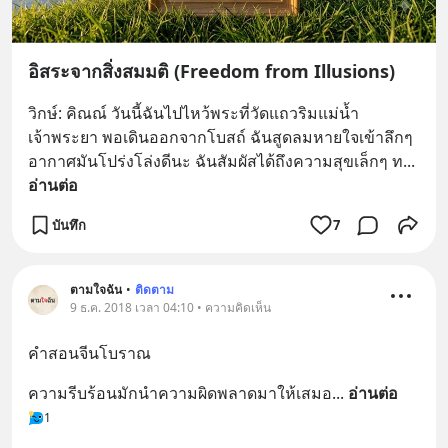
อิสระจากสิ่งสมมติ (Freedom from Illusions)
วิกษ์: คิณณ์ วันนี้ฉันไปไหว้พระที่วัดแถวริมแม่น้ำ
เจ้าพระยา พอเดินออกจากโบสถ์ ฉันสูดลมหายใจเข้าลึกๆ 
อากาศมันโปร่งโล่งดีนะ ฉันสัมผัสได้ถึงความสุขเล็กๆ ท
... 
อ่านต่อ
บันทึก
7
ตามใจฉัน
•
ติดตาม
9 ธ.ค. 2018 เวลา 04:10 • ความคิดเห็น
คำสอนจีนโบราณ
ความรีบร้อนมักนำความผิดพลาดมาให้เสมอ
... 
อ่านต่อ
1