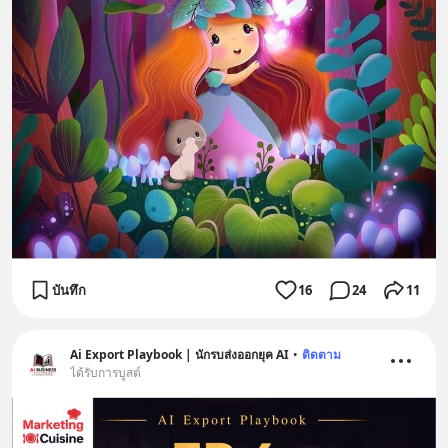
บันทึก
16
24
11
Ai Export Playbook | นักรบส่งออกยุค AI
•
ติดตาม
ได้รับการบูสต์