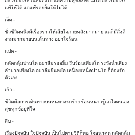
อะไรอะไรล้วนละทิ้งได้ แต่ความสุขละทิ้งไม่ได้ อะไรอะไรก็
แพ้ให้ได้ แต่แพ้รอยยิ้มให้ไม่ได้
เจ็ด -
ชั่วชีวิตหนึ่งมีเรื่องราวให้เสียใจภายหลังมากมาย แต่ก็มีสิ่งดี
งามมากมายบนเส้นทาง อย่าใจร้อน
แปด -
กลัดกลุ้มปานใด อย่าลืมรอยยิ้ม รีบร้อนเพียงใด ระวังน้ำเสียง 
ลำบากเพียงใด อย่าลืมยืนหยัด เหนื่อยเหน็ดปานใด ก็ต้องรัก
ตัวเอง
เก้า -
ชีวิตคือการเดินทางบนหนทางรกร้าง ร้อนหนาวรู้แก่ใจตนเอง 
สุขทุกข์อยู่ที่ใจ
สิบ -
เรื่องปัจจุบัน ใจปัจจุบัน เป็นไปตามวิถีก็พอ ใจอนาคต กลัดกลุ้ม