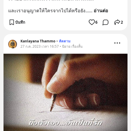
และเราอนุญาตให้ใครจากไปได้หรือยัง...
... 
อ่านต่อ
บันทึก
6
2
Kanlayana Thammo
•
ติดตาม
27 ก.ค. 2023 เวลา 16:57 • นิยาย เรื่องสั้น