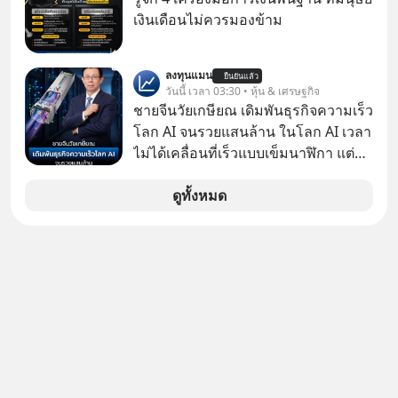
คืน” #ป้าเก๋าเล่ากลโกง #แก้เกมกลโกง
เงินเดือนไม่ควรมองข้าม
#อยู่อย่างยั่งยืน #Cybersecurity #เตือน
ภัยออนไลน์
ลงทุนแมน
ยืนยันแล้ว
วันนี้ เวลา 03:30 • หุ้น & เศรษฐกิจ
ชายจีนวัยเกษียณ เดิมพันธุรกิจความเร็ว
โลก AI จนรวยแสนล้าน ในโลก AI เวลา
ไม่ได้เคลื่อนที่เร็วแบบเข็มนาฬิกา แต่
กำลังเคลื่อนที่ด้วยความเร็วแสง
ดูทั้งหมด