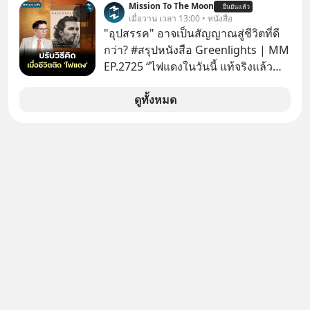
Mission To The Moon
ยืนยันแล้ว
คิดใหม่ได้เลยครับ! ในขณะที่โลกโฟกัส
เมื่อวาน เวลา 13:00 • หนังสือ
ชิป 3 นาโนเมตร แต่จีนกำลังเดินเกมที่
"อุปสรรค" อาจเป็นสัญญาณสู่ชีวิตที่ดี
น่ากลัวกว่า โดยการเข้ายึดครองตลาด
กว่า? #สรุปหนังสือ Greenlights | MM
‘Legacy Chips’ หรือชิปรุ่นเก่า ฟังดูไร้
EP.2725 “ไฟแดงในวันนี้ แท้จริงแล้ว
ค่า แต่มันคือหัวใจที่ซ่อนอยู่ในรถยนต์
อาจเป็นสัญญาณไฟเขียวที่ยังไม่ถึงเวลา
EV, อุปกรณ์การแพทย์ ไปจนถึง
เปลี่ยนสี” McConaughey ดาราดาวรุ่ง
ดูทั้งหมด
ขีปนาวุธ! จีนกำลังใช้ ‘Playbook’ เดิมที่
ในยุคหนึ่ง เคยปฏิเสธเงินค่าตัวหนังรอม
เคยใช้ถล่มตลาดโซล่าเซลล์มาแล้ว คือ
คอมที่สูงถึง 14.5 ล้านดอลลาร์ (หรือ
การทุ่มเงินอุดหนุนมหาศาลจนราคาพัง
ราว 500 ล้านบาท) เพียงเพราะเขาไม่
ทลาย ถ้าตะวันตกแก้เกมไม่ได้ อเมริกา
อยากขังตัวเองไว้ในกล่องเดิมๆ ผลที่
อาจต้องยอมจำนนและส่งมอบกุญแจ
ตามมาคือ โทรศัพท์ของเขากลายเป็น
ควบคุมโลกฮาร์ดแวร์ให้คู่แข่งอย่าง
ความเงียบสนิทนานถึง 14 เดือนเต็ม แต่
ถาวร สงครามที่โลกมองข้ามนี้ดุเดือด
ความเงียบและ "ไฟแดง" ในวันนั้นกลับ
แค่ไหน? เลือกฟังกันได้เลยนะครับ อย่า
กลายเป็นการถอยหลังเพื่อตั้งหลัก จนส่ง
ลืมกด Follow ติดตาม PodCast ช่อง
ให้เขาก้าวขึ้นไปยืนถือรางวัลออสการ์
Geek Forever’s Podcast ของผมกัน
ในบทบาทที่เปลี่ยนชีวิตเขาไปตลอดกาล
ด้วยนะครับ 🎧 ฟังผ่าน Spotify :
ใน MM EP. นี้ เราจะมาร่วมถอดรหัส
https://tinyurl.com/mr39sd7c 🎧 ฟัง
และปรับวิธีคิดกันว่า Greenlight (ไฟ