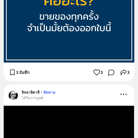
3 บันทึก
3
3
อิจฉาอิตาลี
•
ติดตาม
ได้รับการบูสต์