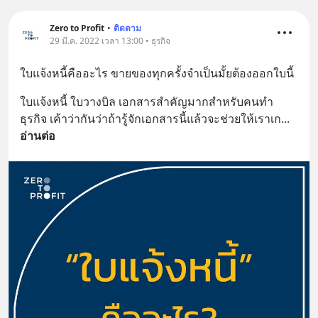
สั่งซื้อสินค้า Diip CBD 💬 LINE :
@diipgeek 🔗 หรือกดลิงก์
Zero to Profit
•
ติดตาม
https://lin.ee/U91Fzyz
29 มี.ค. 2022 เวลา 13:00 • ธุรกิจ
ใบแจ้งหนี้คืออะไร ขายของทุกครั้งจำเป็นมั้ยต้องออกใบนี้
ใบแจ้งหนี้ ใบวางบิล เอกสารสำคัญมากสำหรับคนทำ
ธุรกิจ เค้าว่ากันว่าถ้ารู้จักเอกสารนี้แล้วจะช่วยให้เราเก
... 
อ่านต่อ