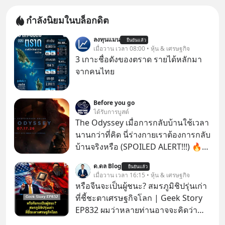
กำลังนิยมในบล็อกดิต
ลงทุนแมน
ยืนยันแล้ว
เมื่อวาน เวลา 08:00 • หุ้น & เศรษฐกิจ
3 เกาะชื่อดังของตราด รายได้หลักมา
จากคนไทย
Before you go
ได้รับการบูสต์
The Odyssey เมื่อการกลับบ้านใช้เวลา
นานกว่าที่คิด นี่ร่างกายเราต้องการกลับ
บ้านจริงหรือ (SPOILED ALERT!!!) 🔥
264.1
ด.ดล Blog
ยืนยันแล้ว
เมื่อวาน เวลา 16:15 • หุ้น & เศรษฐกิจ
หรือจีนจะเป็นผู้ชนะ? สมรภูมิชิปรุ่นเก่า
ที่ชี้ชะตาเศรษฐกิจโลก | Geek Story
EP832 ผมว่าหลายท่านอาจจะคิดว่า
สงครามชิปมีแค่เรื่อง AI ล้ำๆ ใช่ไหม?