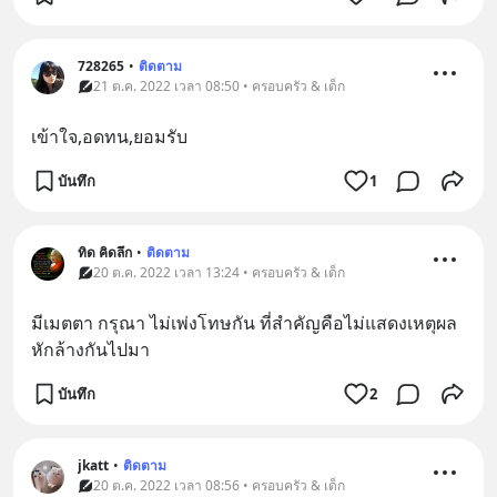
728265
•
ติดตาม
21 ต.ค. 2022 เวลา 08:50 • ครอบครัว & เด็ก
เข้าใจ,อดทน,ยอมรับ
บันทึก
1
ทิด คิดลึก
•
ติดตาม
20 ต.ค. 2022 เวลา 13:24 • ครอบครัว & เด็ก
มีเมตตา กรุณา ไม่เพ่งโทษกัน ที่สำคัญคือไม่แสดงเหตุผล
หักล้างกันไปมา
บันทึก
2
jkatt
•
ติดตาม
20 ต.ค. 2022 เวลา 08:56 • ครอบครัว & เด็ก