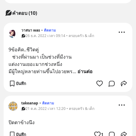
คำตอบ (10)
วาสนา was
•
ติดตาม
26 ธ.ค. 2022 เวลา 09:14 • ครอบครัว & เด็ก
9ข้อคิด..ชีวิตคู่
   ช่วงที่ผ่านมา เป็นช่วงที่มีงาน
แต่งงานเยอะมากช่วงหนึ่ง
มีผู้ใหญ่หลายท่านขึ้นไปอวยพร
... 
อ่านต่อ
บันทึก
takeanap
•
ติดตาม
21 ต.ค. 2022 เวลา 12:20 • ครอบครัว & เด็ก
ปิดตาข้างนึง
บันทึก
1