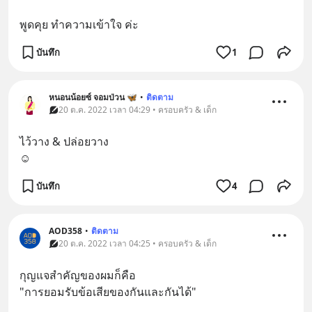
พูดคุย ทำความเข้าใจ ค่ะ
บันทึก
1
หนอนน้อยซ์ จอมป่วน 🦋
•
ติดตาม
20 ต.ค. 2022 เวลา 04:29 • ครอบครัว & เด็ก
ไว้วาง & ปล่อยวาง
☺️
บันทึก
4
AOD358
•
ติดตาม
20 ต.ค. 2022 เวลา 04:25 • ครอบครัว & เด็ก
กุญแจสำคัญของผมก็คือ
"การยอมรับข้อเสียของกันและกันได้"