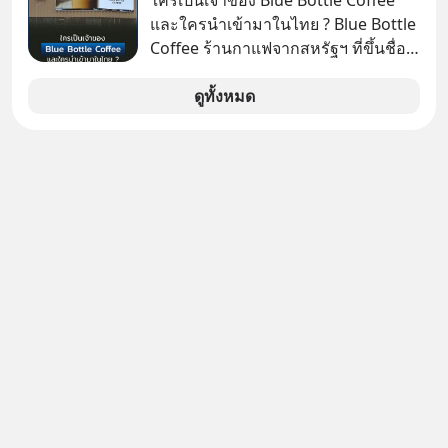
ใครเป็นเจ้าของ Blue Bottle Coffee
กะเทาะเปลือกความลวงโลกนี้กัน ใครที่
และใครนำเข้ามาในไทย ? Blue Bottle
คิดว่าอนาคตของมนุษยชาติอยู่บนดาว
Coffee ร้านกาแฟจากสหรัฐฯ ที่ขึ้นชื่อ
ดวงอื่น เลือกฟังกันได้เลยนะครับ อย่า
เรื่องความพิถีพิถัน กำลังจะเปิดสาขา
ลืมกด Follow ติดตาม PodCast ช่อง
แรกในประเทศไทย ที่ Central Park
ดูทั้งหมด
Geek Forever’s Podcast ของผมกัน
ด้วยนะครับ 🎧 ฟังผ่าน Spotify :
https://tinyurl.com/3yma5h3e 🎧
ฟังผ่าน Apple Podcast :
https://apple.co/2lEqPPg 🎧 ฟังผ่าน
Podbean :
https://tinyurl.com/4kurcs6x 🎧 ฟัง
ผ่าน Youtube :
https://youtu.be/W2U60tbaMqM
The original article appeared here
https://www.tharadhol.com/geek-
story-ep827-is-a-colony-on-mars-
real/ ติดตามสาระดี ๆ อัพเดททุกวันผ่าน
Line OA ด.ดล Blog คลิกเลย -->
https://lin.ee/aMEkyNA