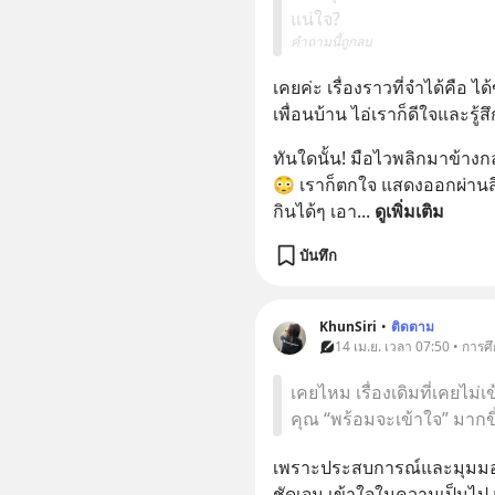
แน่ใจ?
คำถามนี้ถูกลบ
เคยค่ะ เรื่องราวที่จำได้คือ 
เพื่อนบ้าน ไอ่เราก็ดีใจและรู้
ทันใดนั้น! มือไวพลิกมาข้างกล
😳 เราก็ตกใจ แสดงออกผ่านสี
กินได้ๆ เอา
... 
ดูเพิ่มเติม
บันทึก
KhunSiri
•
ติดตาม
14 เม.ย. เวลา 07:50 • การศ
เคยไหม เรื่องเดิมที่เคยไม่
คุณ “พร้อมจะเข้าใจ” มากขึ
เพราะประสบการณ์และมุมมองใ
ชัดเจน เข้าใจในความเป็นไป 