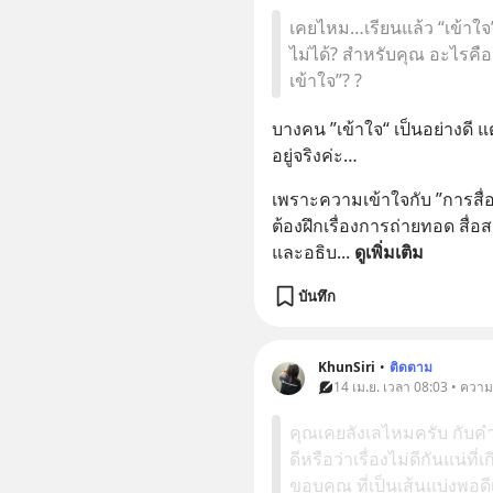
เคยไหม…เรียนแล้ว “เข้าใจ
ไม่ได้? สำหรับคุณ อะไรคือส
เข้าใจ”? ?
บางคน ”เข้าใจ“ เป็นอย่างดี แ
อยู่จริงค่ะ…
เพราะความเข้าใจกับ ”การสื่อ
ต้องฝึกเรื่องการถ่ายทอด สื่อ
และอธิบ
... 
ดูเพิ่มเติม
บันทึก
KhunSiri
•
ติดตาม
14 เม.ย. เวลา 08:03 • ความ
คุณเคยลังเลไหมครับ กับคำ
ดีหรือว่าเรื่องไม่ดีกันแน่ท
ขอบคุณ ที่เป็นเส้นแบ่งพอดี